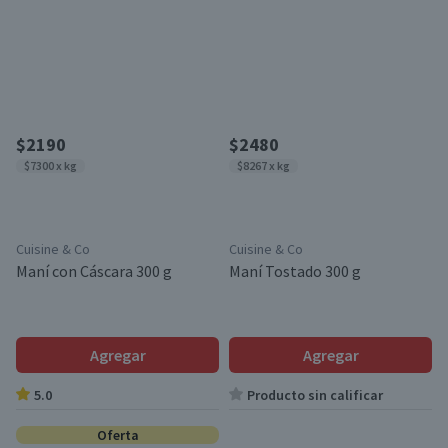
$2190
$2480
$7300 x kg
$8267 x kg
Cuisine & Co
Cuisine & Co
Maní con Cáscara 300 g
Maní Tostado 300 g
Agregar
Agregar
5.0
Producto sin calificar
Oferta