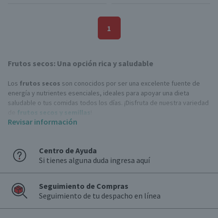
1
Frutos secos: Una opción rica y saludable
Los
frutos secos
son conocidos por ser una excelente fuente de
energía y nutrientes esenciales, ideales para apoyar una dieta
saludable o tus comidas todos los días. ¡Disfruta de nuestra variedad
de
frutos secos y semillas
!
Revisar información
¿Cómo acompañar los frutos secos?
Los
frutos secos
son increíblemente versátiles y pueden ser el
Centro de Ayuda
complemento perfecto para una variedad de platos. Aquí te dejamos
Si tienes alguna duda ingresa aquí
algunas ideas para incorporarlos en tus comidas diarias.
Desayunos:
Añade nueces, almendras o avellanas a tu avena o
yoghurt. También puedes incluirlos en smoothies de proteína si
Seguimiento de Compras
haces ejercicio.
Seguimiento de tu despacho en línea
Ensaladas saludables:
Incorpora una mezcla de pistachos, nueces
o almendras en tus ensaladas verdes. Puedes complementarlas