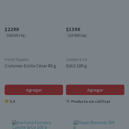
$2290
$1390
$28.625 x kg
$13.900 x kg
Fresh Toppins
Cuisine & Co
Crutones Estilo César 80 g
Dátil 100 g
Agregar
Agregar
5.0
Producto sin calificar