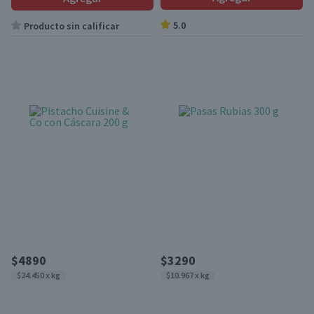
5.0
Producto sin calificar
$4890
$3290
$24.450 x kg
$10.967 x kg