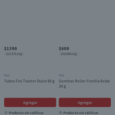
$1390
$600
$17.375 x kg
$30.000 x kg
Fini
Fini
Tubos Fini Twister Dulce 80 g
Gomitas Roller Frutilla Ácida
20 g
Agregar
Agregar
Producto sin calificar
Producto sin calificar