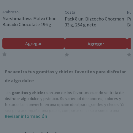
Ambrosoli
Costa
Nut
Marshmallows Malva Choc
Pack 8 un. Bizcocho Chocman
Pa
Bañado Chocolate 196 g
33 g, 264 g neto
Br
Agregar
Agregar
Encuentra tus gomitas y chicles favoritos para disfrutar
de algo dulce
Las
gomitas y chicles
son uno de los favoritos cuando se trata de
disfrutar algo dulce y práctico. Su variedad de sabores, colores y
texturas las convierte en una opción ideal para grandes y chicos. Ya
sea para acompañar una pausa, compartir en casa o sumar a una
Revisar información
celebración, siempre hay una alternativa que se adapta a cada
preferencia.