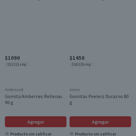
$1090
$1450
$12.111 x kg
$18.125 x kg
Ambrosoli
Amos
Gomita Amberries Rellenas
Gomitas Peelerz Durazno 80
90 g
g
Agregar
Agregar
Producto sin calificar
Producto sin calificar