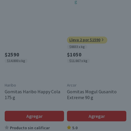
Lleva 2 por $1590
$8833 x kg
$2590
$1050
$14.800 x kg
$11.667 x kg
Haribo
Arcor
Gomitas Haribo Happy Cola
Gomitas Mogul Gusanito
175 g
Extreme 90 g
Agregar
Agregar
Producto sin calificar
5.0