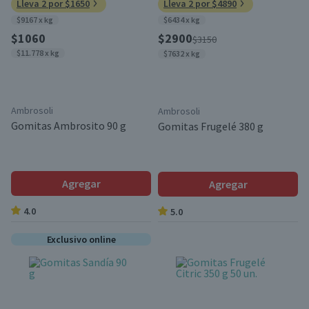
Lleva 2 por $1650
Lleva 2 por $4890
$9167 x kg
$6434 x kg
$1060
$2900
$3150
$11.778 x kg
$7632 x kg
Ambrosoli
Ambrosoli
Gomitas Ambrosito 90 g
Gomitas Frugelé 380 g
Agregar
Agregar
4.0
5.0
Exclusivo online