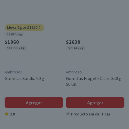
Lleva 2 por $1650
$9167 x kg
$1060
$2630
$11.778 x kg
$7514 x kg
Ambrosoli
Ambrosoli
Gomitas Sandía 90 g
Gomitas Frugelé Citric 350 g
50 un.
Agregar
Agregar
2.0
Producto sin calificar