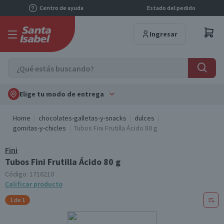
Centro de ayuda
Estado del pedido
Ingresar
Elige tu modo de entrega
Home
chocolates-galletas-y-snacks
dulces
gomitas-y-chicles
Tubos Fini Frutilla Ácido 80 g
Fini
Tubos Fini Frutilla Ácido 80 g
Código:
1716210
Calificar producto
1 de 1