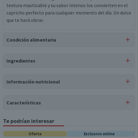
textura masticable y su sabor intenso los convierten en el
capricho perfecto para cualquier momento del día. Un dulce
que te hará vibrar.
Condición alimentaria
Certificación
Ingredientes
Libre de
Gluten
Ingredientes
Información nutricional
azúcar, jarabe de glucosa, harina de trigo, agua, almidón
modificado, grasa de palma interesterificada e
hidrogenada, grasa de soya interesterificada e hidrogenada,
Características
gelatina, sal, ácido málico, ácido cítrico, ácido láctico,
citrato trisódico, lactato de sodio, glicerina, aromatizante
Tipo de Producto
Te podrían interesar
Tabla nutricional
idéntico al natural, aromatizante artificial, mono y
Gomitas Especiales
diglicéridos de ácidos grasos, dióxido de titanio, rojo allura
Valores
Oferta
Exclusivo online
Por cada 1
Pack-Unitario
Por cada 100g/ml