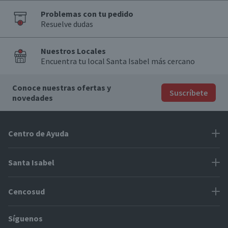
Problemas con tu pedido
Resuelve dudas
Nuestros Locales
Encuentra tu local Santa Isabel más cercano
Conoce nuestras ofertas y
Suscríbete
novedades
Centro de Ayuda
Problemas con tu pedido
Santa Isabel
Información de pago
Proveedores
Cencosud
Cómo modificar mis datos
Espacio Mypes
Modos de entrega y cobertura
Síguenos
Paris
Concursos