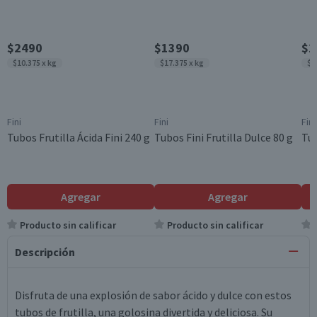
$2490
$1390
$2
$10.375 x kg
$17.375 x kg
$1
Fini
Fini
Fini
Tubos Frutilla Ácida Fini 240 g
Tubos Fini Frutilla Dulce 80 g
Tub
Agregar
Agregar
Producto sin calificar
Producto sin calificar
Descripción
Disfruta de una explosión de sabor ácido y dulce con estos
tubos de frutilla, una golosina divertida y deliciosa. Su