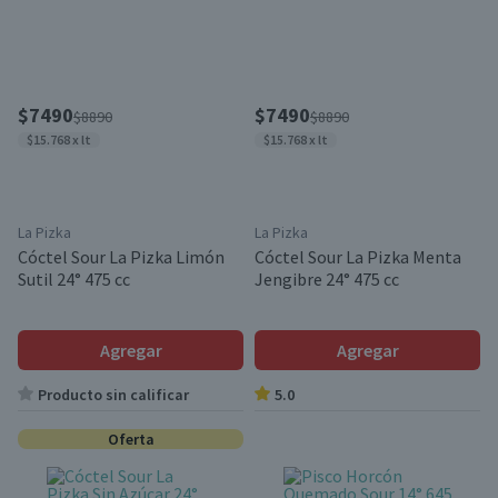
$7490
$7490
$8890
$8890
$15.768 x lt
$15.768 x lt
La Pizka
La Pizka
Cóctel Sour La Pizka Limón
Cóctel Sour La Pizka Menta
Sutil 24° 475 cc
Jengibre 24° 475 cc
Agregar
Agregar
Producto sin calificar
5.0
Oferta