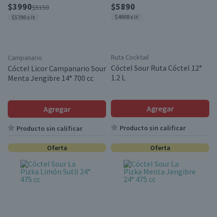
$3990
$5890
$5150
$4908 x lt
$5700 x lt
Ruta Cocktail
Campanario
Cóctel Sour Ruta Cóctel 12°
Cóctel Licor Campanario Sour
1.2 L
Menta Jengibre 14° 700 cc
Agregar
Agregar
Producto sin calificar
Producto sin calificar
Oferta
Oferta