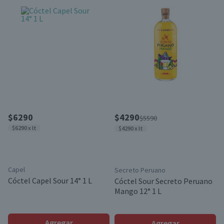
$6290
$4290
$5590
$6290 x lt
$4290 x lt
Capel
Secreto Peruano
Cóctel Capel Sour 14° 1 L
Cóctel Sour Secreto Peruano
Mango 12° 1 L
Agregar
Agregar