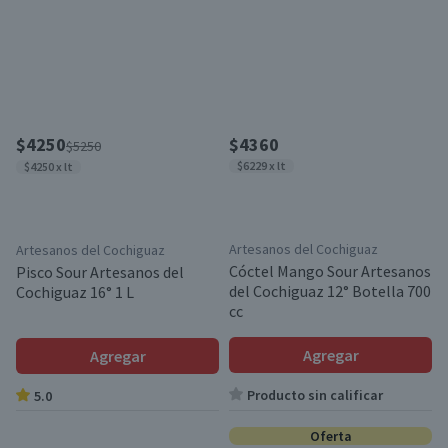
$4250
$4360
$5250
$6229 x lt
$4250 x lt
Artesanos del Cochiguaz
Artesanos del Cochiguaz
Cóctel Mango Sour Artesanos
Pisco Sour Artesanos del
del Cochiguaz 12° Botella 700
Cochiguaz 16° 1 L
cc
Agregar
Agregar
Producto sin calificar
5.0
Oferta