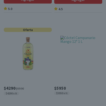
5.0
4.5
Oferta
$4290
$5950
$5590
$5950 x lt
$4290 x lt