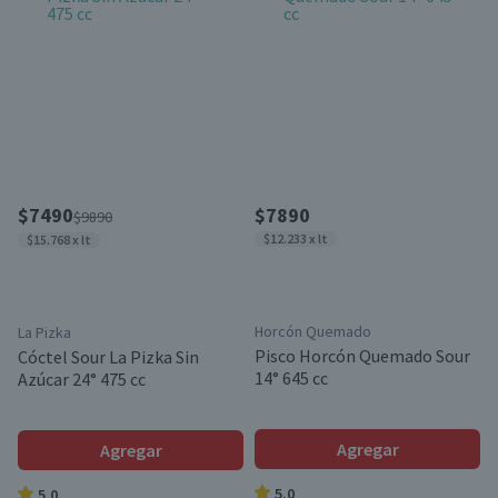
$7490
$7890
$9890
$12.233 x lt
$15.768 x lt
Horcón Quemado
La Pizka
Pisco Horcón Quemado Sour
Cóctel Sour La Pizka Sin
14° 645 cc
Azúcar 24° 475 cc
Agregar
Agregar
5.0
5.0