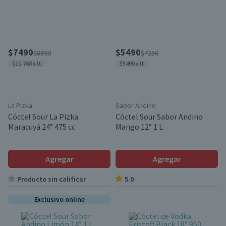
$7490
$5490
$8890
$7250
$15.768 x lt
$5490 x lt
La Pizka
Sabor Andino
Cóctel Sour La Pizka
Cóctel Sour Sabor Andino
Maracuyá 24° 475 cc
Mango 12° 1 L
Agregar
Agregar
Producto sin calificar
5.0
Exclusivo online