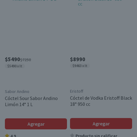
$5490
$8990
$7250
$9463 x lt
$5490 x lt
Eristoff
Sabor Andino
Cóctel de Vodka Eristoff Black
Cóctel Sour Sabor Andino
18° 950 cc
Limón 14° 1 L
Agregar
Agregar
Producto sin calificar
4.9