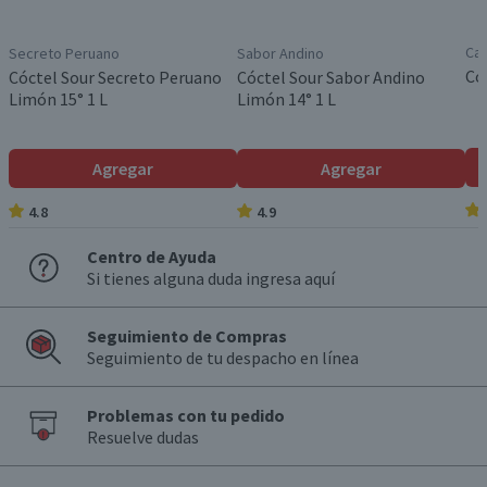
Ca
Secreto Peruano
Sabor Andino
Có
Cóctel Sour Secreto Peruano
Cóctel Sour Sabor Andino
Limón 15° 1 L
Limón 14° 1 L
Agregar
Agregar
4.8
4.9
Centro de Ayuda
Si tienes alguna duda ingresa aquí
Seguimiento de Compras
Seguimiento de tu despacho en línea
Problemas con tu pedido
Resuelve dudas