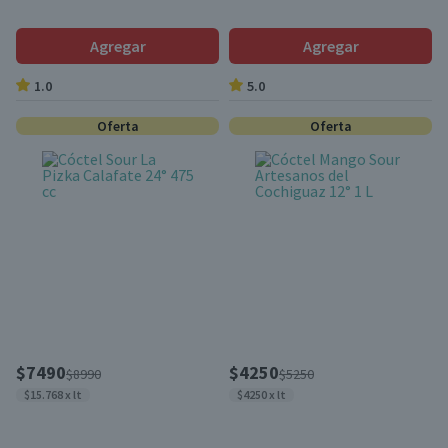
Agregar
Agregar
1.0
5.0
Oferta
Oferta
$7490
$4250
$8990
$5250
$15.768 x lt
$4250 x lt