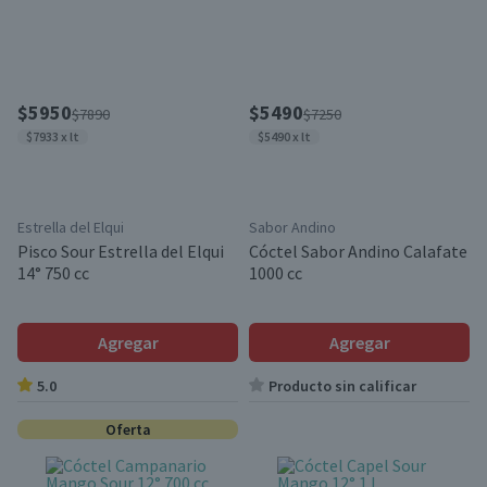
$5950
$5490
$7890
$7250
$7933 x lt
$5490 x lt
Estrella del Elqui
Sabor Andino
Pisco Sour Estrella del Elqui
Cóctel Sabor Andino Calafate
14° 750 cc
1000 cc
Agregar
Agregar
5.0
Producto sin calificar
Oferta