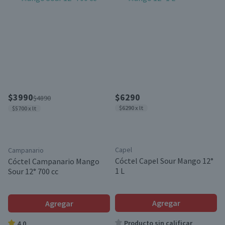
$3990
$6290
$4890
$6290 x lt
$5700 x lt
Capel
Campanario
Cóctel Capel Sour Mango 12°
Cóctel Campanario Mango
1 L
Sour 12° 700 cc
Agregar
Agregar
Producto sin calificar
4.0