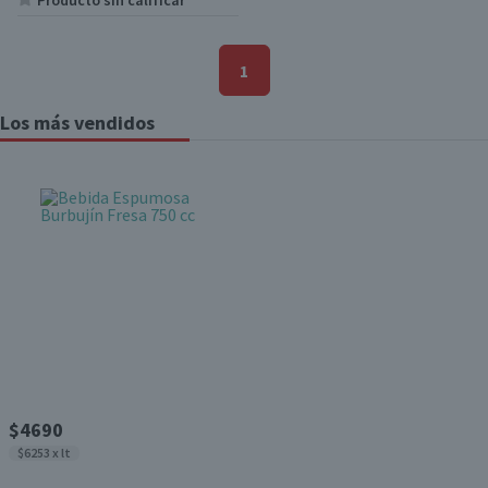
Producto sin calificar
1
Los más vendidos
$4690
$6253 x lt