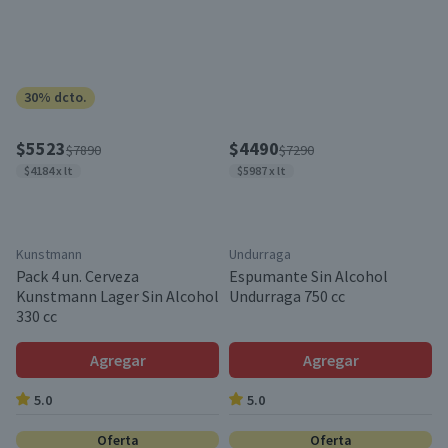
30% dcto.
$5523
$4490
$7890
$7290
$4184 x lt
$5987 x lt
Kunstmann
Undurraga
Pack 4 un. Cerveza
Espumante Sin Alcohol
Kunstmann Lager Sin Alcohol
Undurraga 750 cc
330 cc
Agregar
Agregar
5.0
5.0
Oferta
Oferta