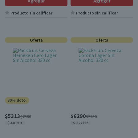
Agregar
Agregar
Producto sin calificar
Producto sin calificar
Oferta
Oferta
30% dcto.
$5313
$6290
$7590
$7750
$2683 x lt
$3177 x lt