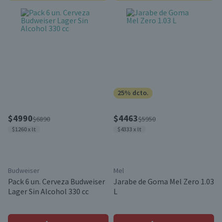
25% dcto.
$4990
$4463
$6890
$5950
$1260 x lt
$4333 x lt
Budweiser
Mel
Pack 6 un. Cerveza Budweiser
Jarabe de Goma Mel Zero 1.03
Lager Sin Alcohol 330 cc
L