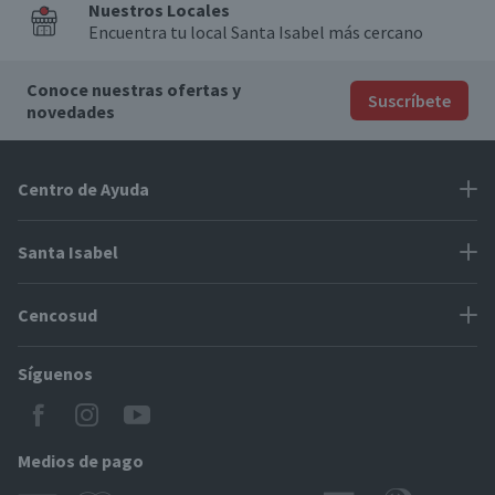
Nuestros Locales
Encuentra tu local Santa Isabel más cercano
Conoce nuestras ofertas y
Suscríbete
novedades
Centro de Ayuda
Problemas con tu pedido
Santa Isabel
Información de pago
Proveedores
Cencosud
Cómo modificar mis datos
Espacio Mypes
Modos de entrega y cobertura
Síguenos
Paris
Concursos
Locales Santa Isabel
Jumbo
CyberDay
Cómo comprar en SantaIsabel.cl
Easy
Medios de pago
BlackFriday
Servicio al cliente
Tarjeta Cencosud Scotiabank