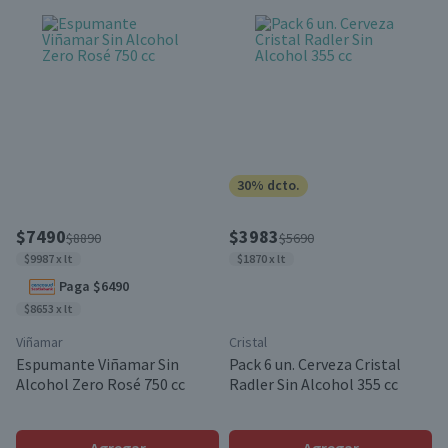
30% dcto.
$7490
$3983
$8890
$5690
$9987 x lt
$1870 x lt
Paga $6490
$8653 x lt
Viñamar
Cristal
Espumante Viñamar Sin
Pack 6 un. Cerveza Cristal
Alcohol Zero Rosé 750 cc
Radler Sin Alcohol 355 cc