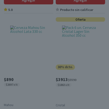
Agregar
Agregar
5.0
Producto sin calificar
Oferta
30% dcto.
$890
$3913
$5590
$2697 x lt
$1863 x lt
Mahou
Cristal