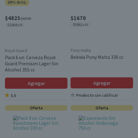
30% dcto.
$4823
$1670
$6890
$5061 x lt
$2264 x lt
Pony malta
Royal Guard
Bebida Pony Malta 330 cc
Pack 6 un. Cerveza Royal
Guard Premium Lager Sin
Alcohol 355 cc
Agregar
Agregar
Producto sin calificar
3.0
Oferta
Oferta