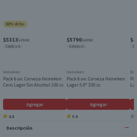
30% dcto.
$5313
$5790
$4
$7590
$6990
$2683 x lt
$2924 x lt
$1
Heineken
Heineken
Bud
Pack 6 un. Cerveza Heineken
Pack 6 un. Cerveza Heineken
Pac
Cero Lager Sin Alcohol 330 cc
Lager 5.0° 330 cc
Lag
Agregar
Agregar
4.8
5.0
Descripción