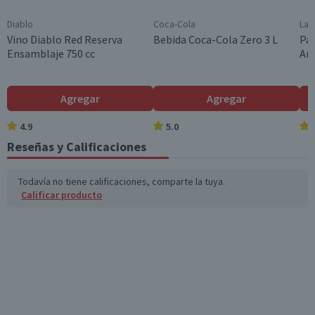
0-25 Amargor bajo
Diablo
Coca-Cola
Lay
Cantidad
Vino Diablo Red Reserva
Bebida Coca-Cola Zero 3 L
Pap
6 un.
Ensamblaje 750 cc
Am
Cuerpo
Cuerpo ligero y refrescante, con una textura suave y sin
alcohol, ofreciendo una experiencia similar a la lager
Agregar
Agregar
tradicional.
4.9
5.0
Envase
Reseñas y Calificaciones
Botella
Estilo
Todavía no tiene calificaciones, comparte la tuya.
Lager
Calificar producto
País de Origen
Países Bajos
Sabor
Ligero, maltoso, refrescante, sin amargor.
Variedad
Rubia