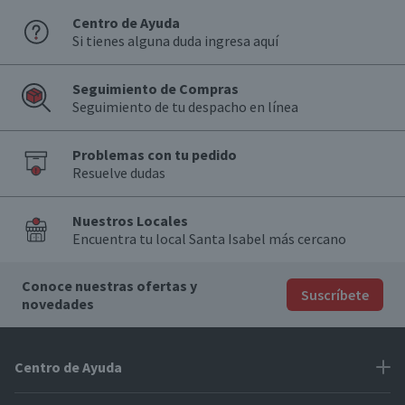
Centro de Ayuda
Graduación Alcohólica
Si tienes alguna duda ingresa aquí
0.0°
Garantía Mínima Legal
Seguimiento de Compras
Válida hasta su fecha de caducidad
Seguimiento de tu despacho en línea
Problemas con tu pedido
Resuelve dudas
Nuestros Locales
Encuentra tu local Santa Isabel más cercano
Conoce nuestras ofertas y
Suscríbete
novedades
Centro de Ayuda