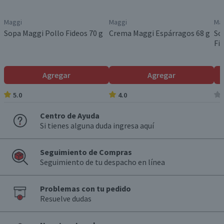
Maggi
Maggi
Ma
Sopa Maggi Pollo Fideos 70 g
Crema Maggi Espárragos 68 g
So
Fi
Agregar
Agregar
5.0
4.0
Centro de Ayuda
Si tienes alguna duda ingresa aquí
Seguimiento de Compras
Seguimiento de tu despacho en línea
Problemas con tu pedido
Resuelve dudas