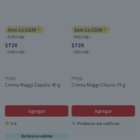
4 por 3 a $2160
4 por 3 a $2160
$120 x 10g
$68 x 10g
$720
$720
$160 x 10g
$91 x 10g
Maggi
Maggi
Crema Maggi Zapallo 45 g
Crema Maggi Choclo 79 g
Agregar
Agregar
5.0
Producto sin calificar
Exclusivo online