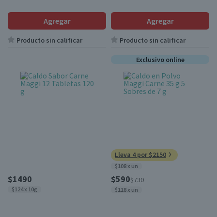
Agregar
Agregar
Producto sin calificar
Producto sin calificar
Exclusivo online
Lleva 4 por $2150
$108 x un
$1490
$590
$730
$124 x 10g
$118 x un