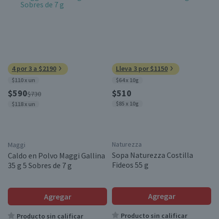
4 por 3 a $2190
Lleva 3 por $1150
$110 x un
$64 x 10g
$590
$510
$730
$85 x 10g
$118 x un
Naturezza
Maggi
Sopa Naturezza Costilla
Caldo en Polvo Maggi Gallina
Fideos 55 g
35 g 5 Sobres de 7 g
Agregar
Agregar
Producto sin calificar
Producto sin calificar