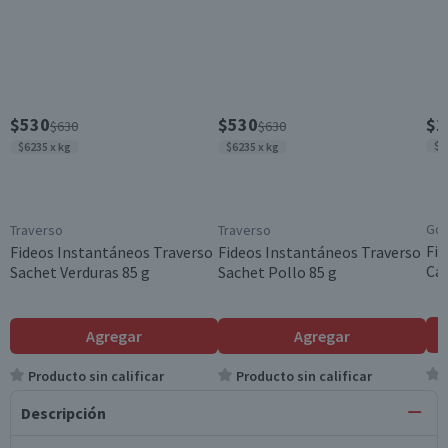
$530
$530
$1
$630
$630
$2
$6235 x kg
$6235 x kg
Go
Traverso
Traverso
Fid
Fideos Instantáneos Traverso
Fideos Instantáneos Traverso
Car
Sachet Verduras 85 g
Sachet Pollo 85 g
Agregar
Agregar
Producto sin calificar
Producto sin calificar
Descripción