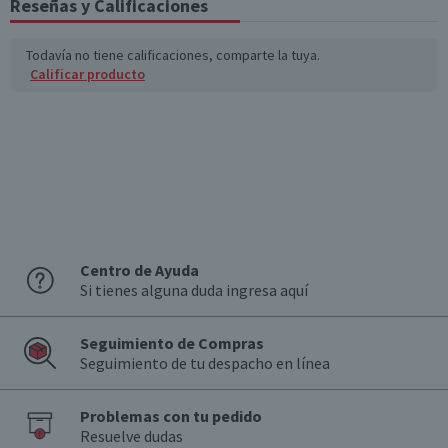
Reseñas y Calificaciones
*Ingesta de referencia de un adulto promedio (8400 kj / 2000 kcal)
Todavía no tiene calificaciones, comparte la tuya.
Calificar producto
Centro de Ayuda
Si tienes alguna duda ingresa aquí
Seguimiento de Compras
Seguimiento de tu despacho en línea
Problemas con tu pedido
Resuelve dudas