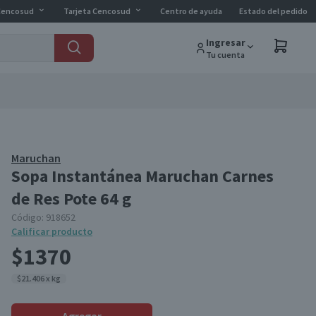
Cencosud
Tarjeta Cencosud
Centro de ayuda
Estado del pedido
Ingresar
Tu cuenta
Maruchan
Sopa Instantánea Maruchan Carnes
de Res Pote 64 g
Código:
918652
Calificar producto
$1370
$21.406 x kg