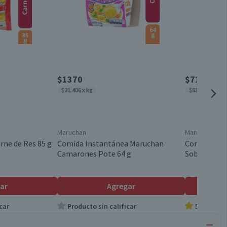
$1370
$710
$21.406 x kg
$8353 x kg
Maruchan
Maruchan
ne de Res 85 g
Comida Instantánea Maruchan
Comida Ins
Camarones Pote 64 g
Sobre 85 g
ar
Agregar
car
Producto sin calificar
5.0