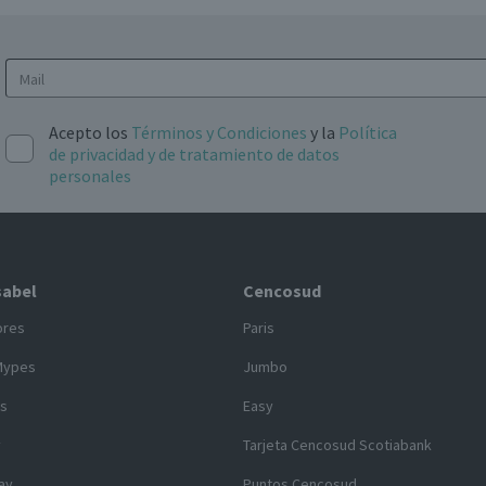
Acepto los
Términos y Condiciones
y la
Política
de privacidad y de tratamiento de datos
personales
sabel
Cencosud
ores
Paris
Mypes
Jumbo
s
Easy
y
Tarjeta Cencosud Scotiabank
ay
Puntos Cencosud