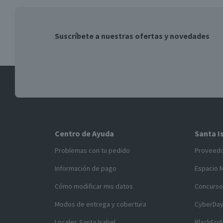
Suscríbete a nuestras ofertas y novedades
Centro de Ayuda
Santa I
Problemas con tu pedido
Proveed
Información de pago
Espacio 
Cómo modificar mis datos
Concurso
Modos de entrega y cobertura
CyberDa
Locales Santa Isabel
BlackFrid