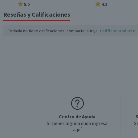
5.0
4.8
*Ingesta de referencia de un adulto promedio (8400 kj / 2000 kcal)
Reseñas y Calificaciones
Todavía no tiene calificaciones, comparte la tuya.
Calificar producto
Centro de Ayuda
S
Si tienes alguna duda ingresa
S
aquí