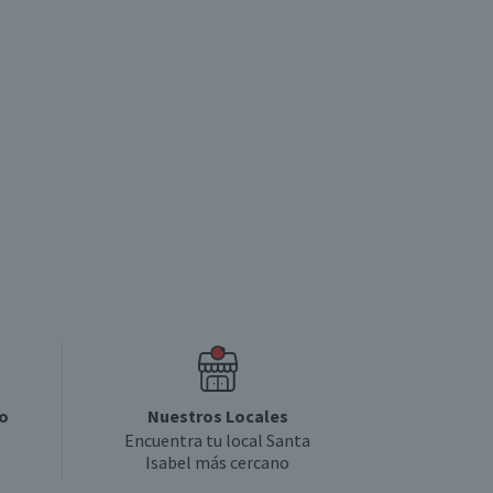
4.9
4
o
Nuestros Locales
Encuentra tu local Santa
Isabel más cercano