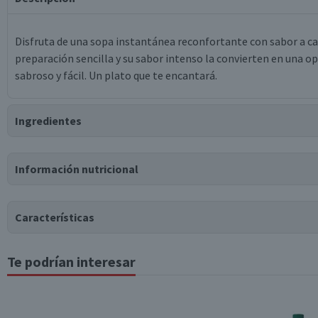
Disfruta de una sopa instantánea reconfortante con sabor a carn
preparación sencilla y su sabor intenso la convierten en una 
sabroso y fácil. Un plato que te encantará.
Ingredientes
Ingredientes
Información nutricional
harina de trigo, niacina, hierro reducido, mononitrato de tiamin
conservador tbhq, sal, maíz deshidratado, zanahoria deshidrata
deshidratado, proteína de soya texturizada, glutamato monosó
Características
hidrolizada (trigo), proteína hidrolizada (soya), azúcar, lacto
clase iv, pimienta blanca, semilla de apio, carbonato de potasio,
Te podrían interesar
Tabla nutricional
Estados Unidos
hexametafosfato de sodio, saborizante natural, dióxido de sili
guanilato de sodio, inosinato de sodio, fosfato monosódico.
Valores medios
Por cada 100g/ml
Tipo de Producto
Puede contener
Energía (kCal)
321