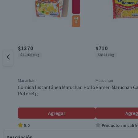
$1370
$710
$21.406 x kg
$8353 x kg
Maruchan
Maruchan
Comida Instantánea Maruchan Pollo
Ramen Maruchan Car
Pote 64 g
Agregar
Agreg
5.0
Producto sin califi
Descripción