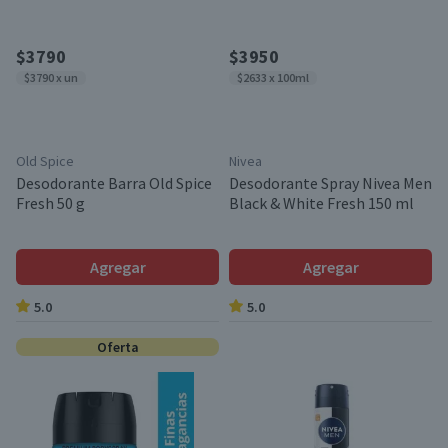
$3790
$3950
$3790 x un
$2633 x 100ml
Old Spice
Nivea
Desodorante Barra Old Spice
Desodorante Spray Nivea Men
Fresh 50 g
Black & White Fresh 150 ml
Agregar
Agregar
5.0
5.0
Oferta