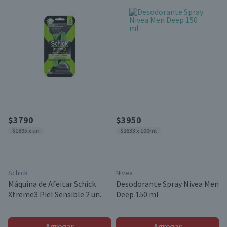
$3790
$3950
$1895 x un
$2633 x 100ml
Schick
Nivea
Máquina de Afeitar Schick
Desodorante Spray Nivea Men
Xtreme3 Piel Sensible 2 un.
Deep 150 ml
Agregar
Agregar