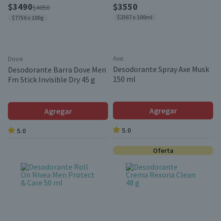
$3490
$3550
$4050
$2367 x 100ml
$7756 x 100g
Axe
Dove
Desodorante Spray Axe Musk
Desodorante Barra Dove Men
150 ml
Fm Stick Invisible Dry 45 g
Agregar
Agregar
5.0
5.0
Oferta