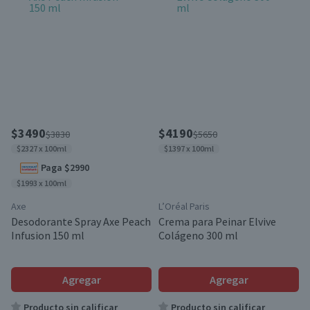
$3490
$4190
$3830
$5650
$2327 x 100ml
$1397 x 100ml
Paga $2990
$1993 x 100ml
Axe
L’Oréal Paris
Desodorante Spray Axe Peach
Crema para Peinar Elvive
Infusion 150 ml
Colágeno 300 ml
Agregar
Agregar
Producto sin calificar
Producto sin calificar