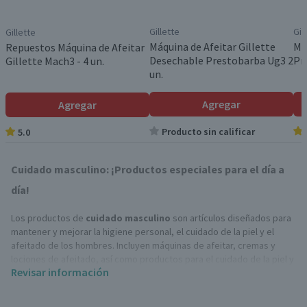
Gillette
Gil
Gillette
Máquina de Afeitar Gillette
Má
Repuestos Máquina de Afeitar
Desechable Prestobarba Ug3 2
Pr
Gillette Mach3 - 4 un.
un.
Agregar
Agregar
Producto sin calificar
5.0
Cuidado masculino: ¡Productos especiales para el día a
día!
Los productos de
cuidado masculino
son artículos diseñados para
mantener y mejorar la higiene personal, el cuidado de la piel y el
afeitado de los hombres. Incluyen máquinas de afeitar, cremas y
lociones de afeitado, así como productos para el cuidado de la piel y
Revisar información
el cabello.
Tipos de productos de cuidado masculino