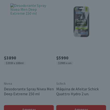
$3890
$5990
$2593 x 100ml
$2995 x un
Nivea
Schick
Desodorante Spray Nivea Men
Máquina de Afeitar Schick
Deep Extreme 150 ml
Quattro Hydro 2 un.
Agregar
Agregar