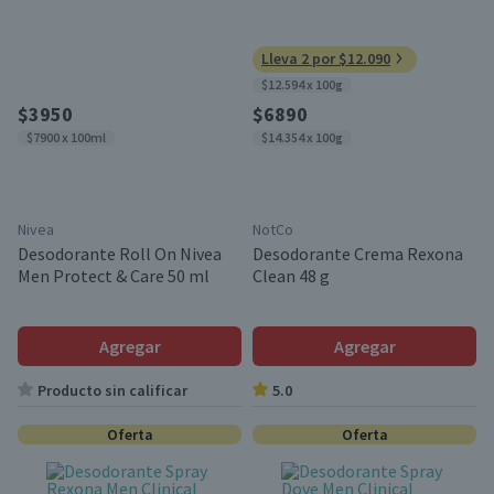
Lleva 2 por $12.090
$12.594 x 100g
$3950
$6890
$7900 x 100ml
$14.354 x 100g
Nivea
NotCo
Desodorante Roll On Nivea
Desodorante Crema Rexona
Men Protect & Care 50 ml
Clean 48 g
Agregar
Agregar
Producto sin calificar
5.0
Oferta
Oferta