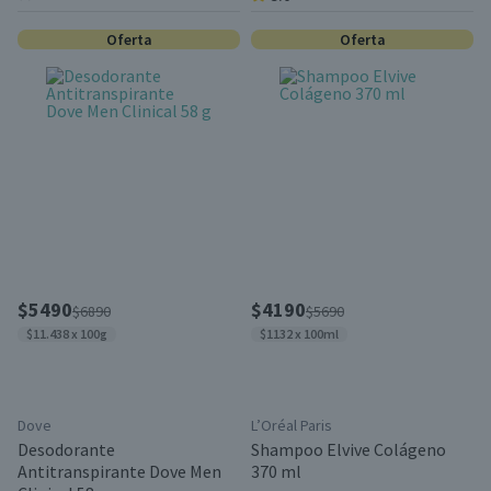
Oferta
Oferta
$5490
$4190
$6890
$5690
$11.438 x 100g
$1132 x 100ml
Dove
L’Oréal Paris
Desodorante
Shampoo Elvive Colágeno
Antitranspirante Dove Men
370 ml