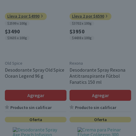
Lleva 2 por $4990
Lleva 2 por $6590
$2599 x 100g
$3702 x 100g
$3490
$3950
$3635 x 100g
$4438 x 100g
Old Spice
Rexona
Desodorante Spray Old Spice
Desodorante Spray Rexona
Ocean Legend 96 g
Antitranspirante Fútbol
Fanatics 150 ml
Agregar
Agregar
Producto sin calificar
Producto sin calificar
Oferta
Oferta