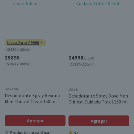
Lleva 2 por $9990
$3330 x 100ml
$5890
$4990
$5890
$3927 x 100ml
$3327 x 100ml
Rexona
Dove
Desodorante Spray Rexona
Desodorante Spray Dove Men
Men Clinical Clean 150 ml
Clinical Cuidado Total 150 ml
Agregar
Agregar
Producto sin calificar
5.0