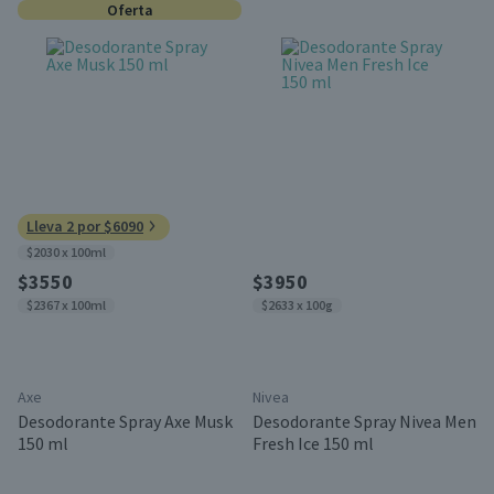
Oferta
Lleva 2 por $6090
$2030 x 100ml
$3550
$3950
$2367 x 100ml
$2633 x 100g
Axe
Nivea
Desodorante Spray Axe Musk
Desodorante Spray Nivea Men
150 ml
Fresh Ice 150 ml