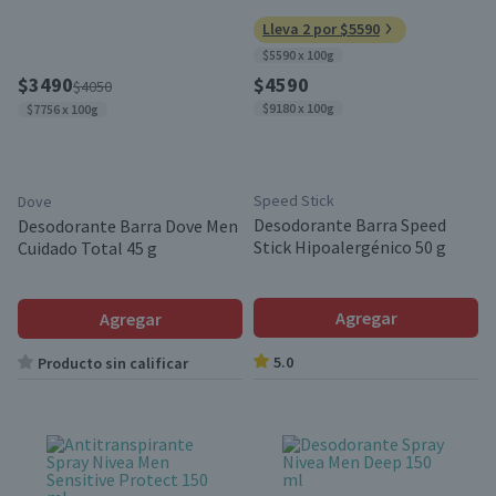
Lleva 2 por $5590
$5590 x 100g
$3490
$4590
$4050
$9180 x 100g
$7756 x 100g
Speed Stick
Dove
Desodorante Barra Speed
Desodorante Barra Dove Men
Stick Hipoalergénico 50 g
Cuidado Total 45 g
Agregar
Agregar
5.0
Producto sin calificar