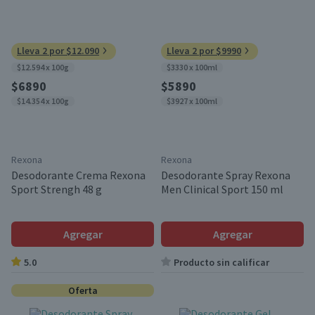
Lleva 2 por $12.090
Lleva 2 por $9990
$12.594 x 100g
$3330 x 100ml
$6890
$5890
$14.354 x 100g
$3927 x 100ml
Rexona
Rexona
Desodorante Crema Rexona
Desodorante Spray Rexona
Sport Strengh 48 g
Men Clinical Sport 150 ml
Agregar
Agregar
5.0
Producto sin calificar
Oferta