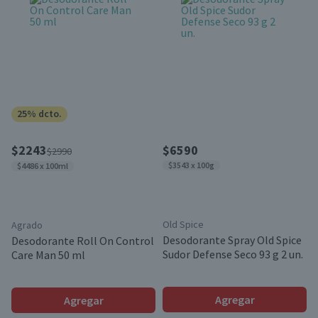
25% dcto.
$2243
$6590
$2990
$3543 x 100g
$4486 x 100ml
Old Spice
Agrado
Desodorante Spray Old Spice
Desodorante Roll On Control
Sudor Defense Seco 93 g 2 un.
Care Man 50 ml
Agregar
Agregar