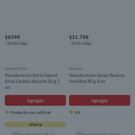
$6390
$11.790
$6390 x 100g
$3275 x 100g
Speed Stick
Rexona
Desodorante Barra Speed
Desodorante Spray Rexona
Stick Carbon Absorb 50 g 2
Invisible 90 g 4 un.
un.
Agregar
Agregar
Producto sin calificar
5.0
Oferta