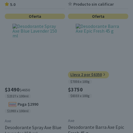
Producto sin calificar
5.0
Oferta
Oferta
Lleva 2 por $6350
$7056 x 100g
$3490
$3750
$4650
$8333 x 100g
$2327 x 100ml
Paga $2990
$1993 x 100ml
Axe
Axe
Desodorante Barra Axe Epic
Desodorante Spray Axe Blue