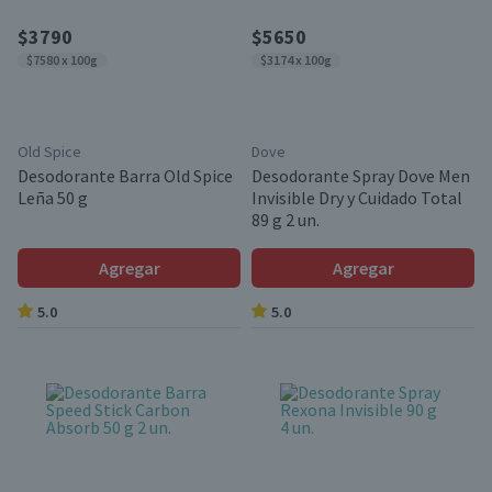
$3790
$5650
$7580 x 100g
$3174 x 100g
Old Spice
Dove
Desodorante Barra Old Spice
Desodorante Spray Dove Men
Leña 50 g
Invisible Dry y Cuidado Total
89 g 2 un.
Agregar
Agregar
5.0
5.0