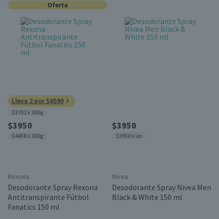
Oferta
Lleva 2 por $6590
$3702 x 100g
$3950
$3950
$4438 x 100g
$3950 x un
Rexona
Nivea
Desodorante Spray Rexona
Desodorante Spray Nivea Men
Antitranspirante Fútbol
Black & White 150 ml
Fanatics 150 ml