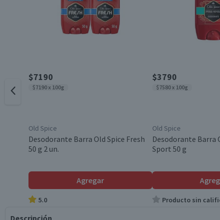
$7190
$3790
$7190 x 100g
$7580 x 100g
Old Spice
Old Spice
Desodorante Barra Old Spice Fresh
Desodorante Barra O
50 g 2 un.
Sport 50 g
Agregar
Agreg
5.0
Producto sin califi
Descripción