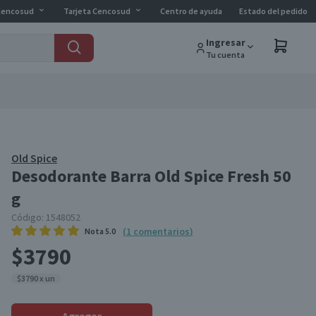
Cencosud
Tarjeta Cencosud
Centro de ayuda
Estado del pedido
Ingresar
Tu cuenta
Old Spice
Desodorante Barra Old Spice Fresh 50
g
Código:
1548052
(
1
comentarios
)
Nota
5.0
$3790
$3790 x un