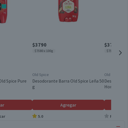
$3790
$3790
$7580 x 100g
$7580 x 100g
Old Spice
Old Spice
ld Spice Pure
Desodorante Barra Old Spice Leña 50
Desodorante
g
Hombre Oce
ar
Agregar
car
5.0
Producto s