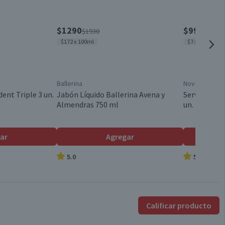
Válida hasta su fecha de caducidad
$1290
$990
$1930
$1450
$172 x 100ml
$7 x un
Ballerina
Nova
ent Triple 3 un.
Jabón Líquido Ballerina Avena y
Servilletas 
Almendras 750 ml
un.
ar
Agregar
5.0
5.0
Calificar producto