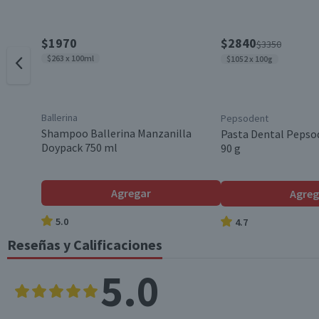
Garantía Mínima Legal
$1970
$2840
$3350
$263 x 100ml
$1052 x 100g
Ballerina
Pepsodent
Shampoo Ballerina Manzanilla
Pasta Dental Pepsod
Doypack 750 ml
90 g
Agregar
Agreg
5.0
4.7
Reseñas y Calificaciones
5.0