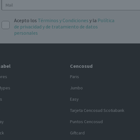
Acepto los
Términos y Condiciones
y la
Política
de privacidad y de tratamiento de datos
personales
sabel
Cencosud
ores
Paris
Mypes
Jumbo
s
Easy
y
Tarjeta Cencosud Scotiabank
ay
Puntos Cencosud
ck
Giftcard