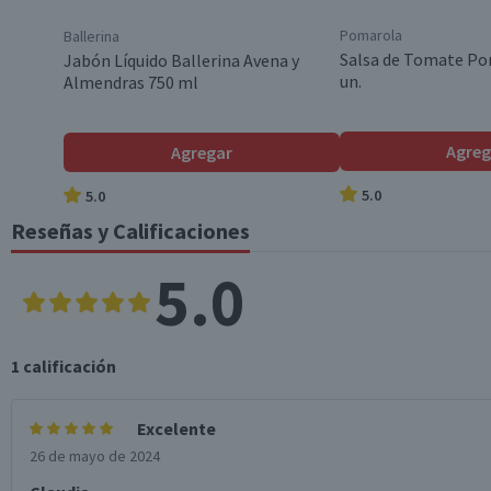
Pomarola
Ballerina
País de Origen
Salsa de Tomate Po
Jabón Líquido Ballerina Avena y
un.
Almendras 750 ml
Aroma
Agreg
Agregar
5.0
5.0
Incluye
Reseñas y Calificaciones
5.0
Garantía Mínima Legal
Garantía Proveedor
1
calificación
Excelente
26 de mayo de 2024