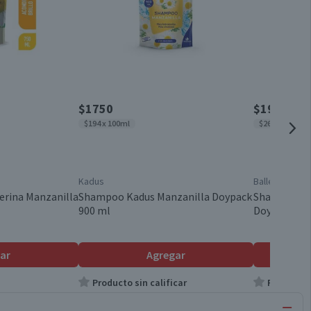
$1750
$1970
$194 x 100ml
$263 x 100ml
Kadus
Ballerina
erina Manzanilla
Shampoo Kadus Manzanilla Doypack
Shampoo Bal
900 ml
Doypack 75
ar
Agregar
Producto sin calificar
Producto s