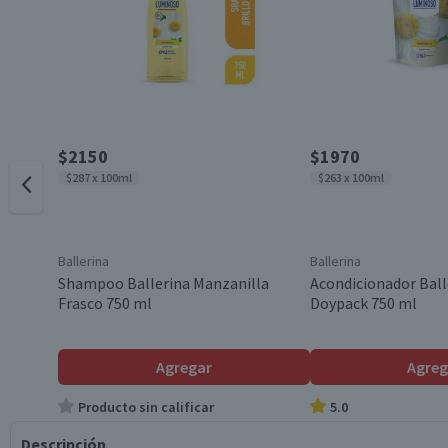
$2150
$1970
$287 x 100ml
$263 x 100ml
Ballerina
Ballerina
Shampoo Ballerina Manzanilla
Acondicionador Ball
Frasco 750 ml
Doypack 750 ml
Agregar
Agreg
Producto sin calificar
5.0
Descripción