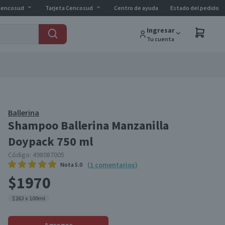
Cencosud
Tarjeta Cencosud
Centro de ayuda
Estado del pedido
Ingresar
Tu cuenta
Ballerina
Shampoo Ballerina Manzanilla
Doypack 750 ml
Código:
498087005
(
1
comentarios
)
Nota
5.0
$1970
$263 x 100ml