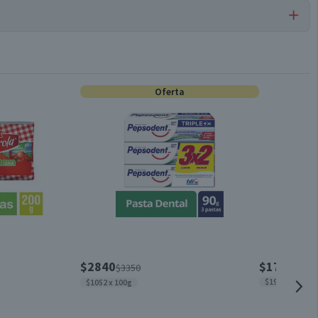
Shampoos
Oferta
No
750 ml
Brillo Extremo
Unisex
$2840
$1790
$3350
$1989 x lt
$1052 x 100g
Doypack