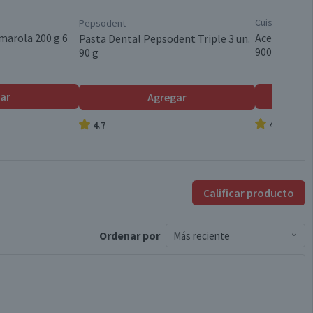
Cuisine & Co
Pepsodent
Chile
marola 200 g 6
Aceite Veget
Pasta Dental Pepsodent Triple 3 un.
900 ml
90 g
Aromático
ar
Agregar
4.8
4.7
Manzanilla
Válida hasta su fecha de caducidad
Calificar producto
Extendida
Ordenar
por
Más reciente