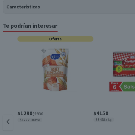
Características
Te podrían interesar
Tipo de Producto
Oferta
Surtido
Contenido
Beneficios
Género
$1290
$4150
$1930
$3458 x kg
$172 x 100ml
Envase