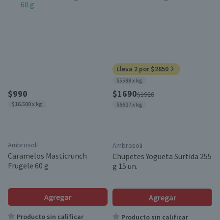
Lleva 2 por $2850
$5588 x kg
$990
$1690
$1920
$16.500 x kg
$6627 x kg
Ambrosoli
Ambrosoli
Caramelos Masticrunch
Chupetes Yogueta Surtida 255
Frugele 60 g
g 15 un.
Agregar
Agregar
Producto sin calificar
Producto sin calificar