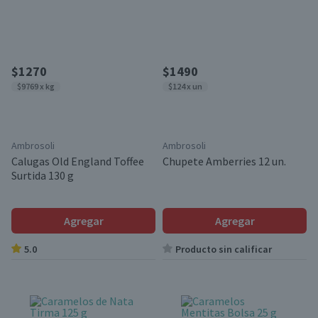
$1270
$1490
$9769 x kg
$124 x un
Ambrosoli
Ambrosoli
Calugas Old England Toffee
Chupete Amberries 12 un.
Surtida 130 g
Agregar
Agregar
5.0
Producto sin calificar