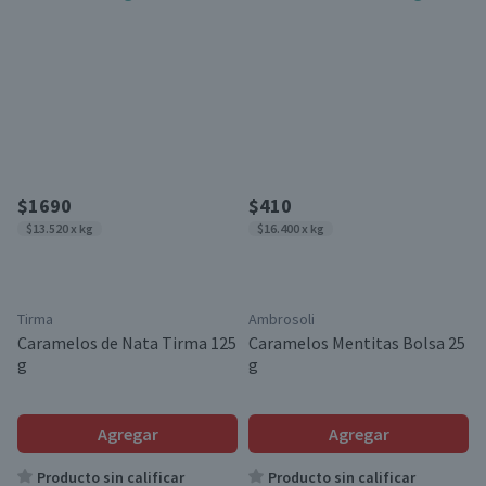
$1690
$410
$13.520 x kg
$16.400 x kg
Tirma
Ambrosoli
Caramelos de Nata Tirma 125
Caramelos Mentitas Bolsa 25
g
g
Agregar
Agregar
Producto sin calificar
Producto sin calificar