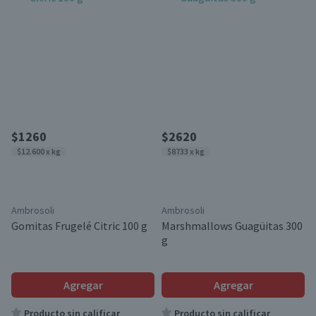
$1260
$2620
$12.600 x kg
$8733 x kg
Ambrosoli
Ambrosoli
Gomitas Frugelé Citric 100 g
Marshmallows Guagüitas 300
g
Agregar
Agregar
Producto sin calificar
Producto sin calificar