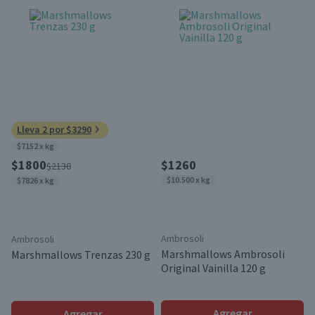
Lleva 2 por $3290
$7152 x kg
$1800
$1260
$2130
$10.500 x kg
$7826 x kg
Ambrosoli
Ambrosoli
Marshmallows Ambrosoli
Marshmallows Trenzas 230 g
Original Vainilla 120 g
Agregar
Agregar