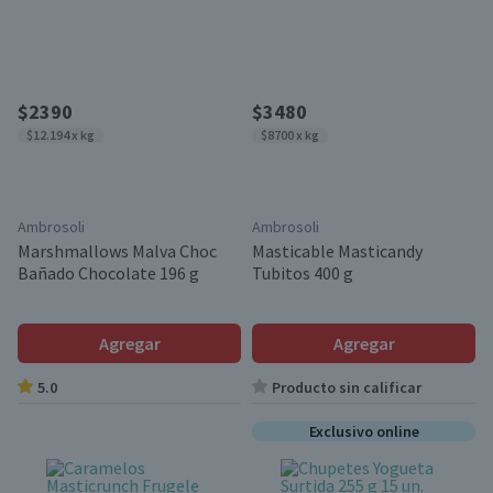
$2390
$3480
$12.194 x kg
$8700 x kg
Ambrosoli
Ambrosoli
Marshmallows Malva Choc
Masticable Masticandy
Bañado Chocolate 196 g
Tubitos 400 g
Agregar
Agregar
5.0
Producto sin calificar
Exclusivo online