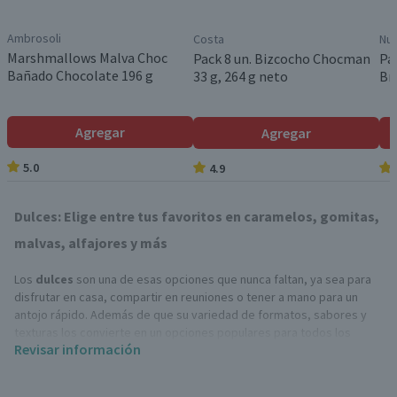
Ambrosoli
Costa
Nut
Marshmallows Malva Choc
Pack 8 un. Bizcocho Chocman
Pa
Bañado Chocolate 196 g
33 g, 264 g neto
Br
Agregar
Agregar
5.0
4.9
Dulces: Elige entre tus favoritos en caramelos, gomitas,
malvas, alfajores y más
Los
dulces
son una de esas opciones que nunca faltan, ya sea para
disfrutar en casa, compartir en reuniones o tener a mano para un
antojo rápido. Además de que su variedad de formatos, sabores y
texturas los convierte en un opciones populares para todos los
Revisar información
gustos y ocasiones.
¿Qué tipos de dulces hay?