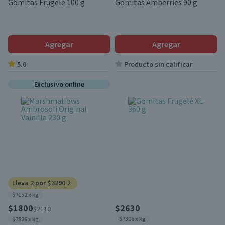
Gomitas Frugelé 100 g
Gomitas Amberries 90 g
Agregar
Agregar
5.0
Producto sin calificar
Exclusivo online
Lleva 2 por $3290
$7152 x kg
$1800
$2630
$2110
$7306 x kg
$7826 x kg