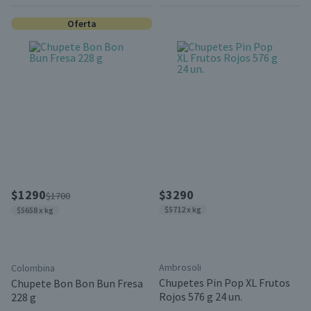
Oferta
$1290
$3290
$1700
$5712 x kg
$5658 x kg
Ambrosoli
Colombina
Chupetes Pin Pop XL Frutos
Chupete Bon Bon Bun Fresa
Rojos 576 g 24 un.
228 g