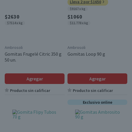
Lleva 2 por $1650
$9167 x kg
$2630
$1060
$7514 x kg
$11.778 x kg
Ambrosoli
Ambrosoli
Gomitas Frugelé Citric 350 g
Gomitas Loop 90 g
50 un.
Agregar
Agregar
Producto sin calificar
Producto sin calificar
Exclusivo online