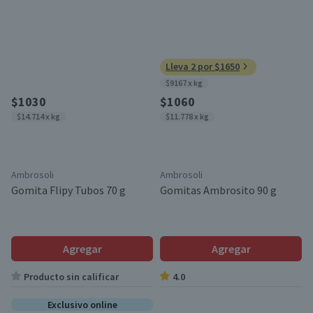
Lleva 2 por $1650
$9167 x kg
$1030
$1060
$14.714 x kg
$11.778 x kg
Ambrosoli
Ambrosoli
Gomita Flipy Tubos 70 g
Gomitas Ambrosito 90 g
Agregar
Agregar
Producto sin calificar
4.0
Exclusivo online