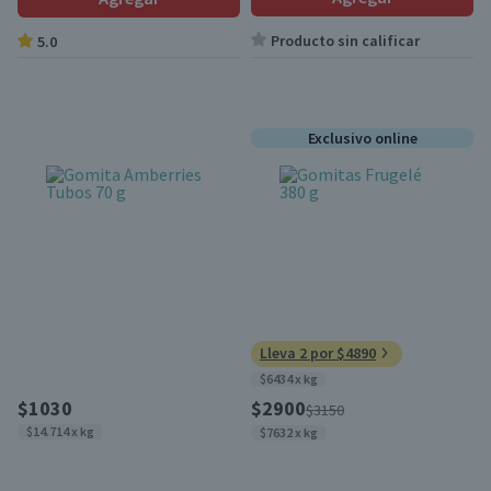
Producto sin calificar
5.0
Exclusivo online
Lleva 2 por $4890
$6434 x kg
$1030
$2900
$3150
$14.714 x kg
$7632 x kg