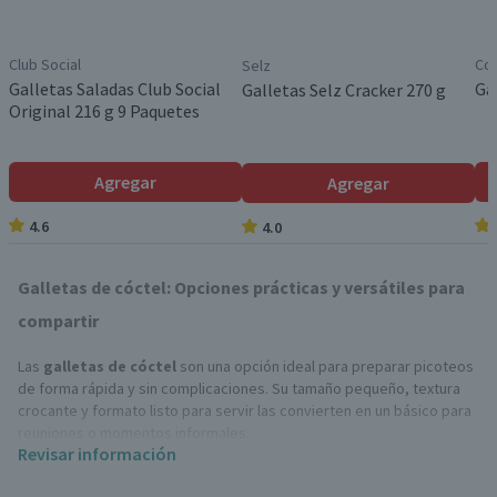
Club Social
Co
Selz
Galletas Saladas Club Social
Ga
Galletas Selz Cracker 270 g
Original 216 g 9 Paquetes
Agregar
Agregar
4.6
4.0
Galletas de cóctel: Opciones prácticas y versátiles para
compartir
Las
galletas de cóctel
son una opción ideal para preparar picoteos
de forma rápida y sin complicaciones. Su tamaño pequeño, textura
crocante y formato listo para servir las convierten en un básico para
reuniones o momentos informales.
Revisar información
Además, son muy versátiles: puedes usarlas solas o como base para