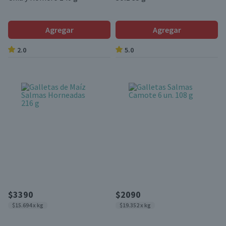
Agregar
Agregar
2.0
5.0
$3390
$2090
$15.694 x kg
$19.352 x kg