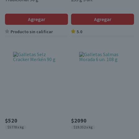
Agregar
Agregar
Producto sin calificar
5.0
$520
$2090
$5778 x kg
$19.352 x kg