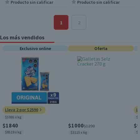
Producto sin calificar
Producto sin calificar
1
2
Los más vendidos
Exclusivo online
Oferta
Lleva 2 por $2590
L
$5995 x kg
$4
$1840
$1000
$9
$1290
$8519 x kg
$5
$3115 x kg