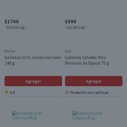
$1700
$890
$12.143 x kg
$11.867 x kg
Mckay
Ritz
Galletas Grill Jamón Serrano
Galletas Saladas Ritz
140 g
Rellenas de Queso 75 g
Agregar
Agregar
3.5
Producto sin calificar