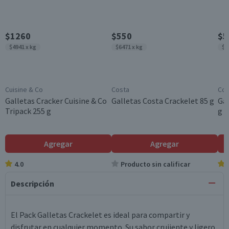
$1260
$550
$5
$4941 x kg
$6471 x kg
$6
Cuisine & Co
Costa
Cos
Galletas Cracker Cuisine & Co
Galletas Costa Crackelet 85 g
Gal
Tripack 255 g
g
Agregar
Agregar
4.0
Producto sin calificar
Descripción
El Pack Galletas Crackelet es ideal para compartir y
disfrutar en cualquier momento. Su sabor crujiente y ligero