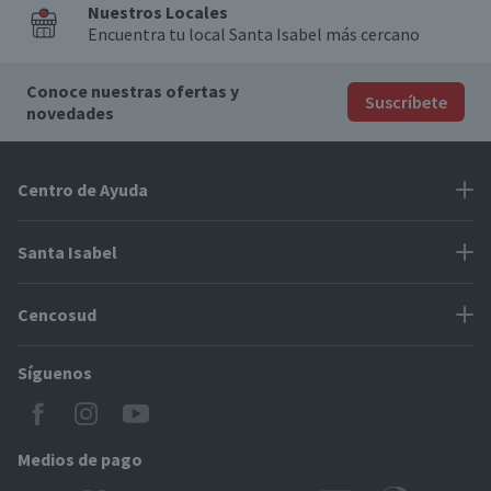
Nuestros Locales
Encuentra tu local Santa Isabel más cercano
Conoce nuestras ofertas y
Suscríbete
novedades
Centro de Ayuda
Problemas con tu pedido
Santa Isabel
Información de pago
Proveedores
Cencosud
Cómo modificar mis datos
Espacio Mypes
Modos de entrega y cobertura
Síguenos
Paris
Concursos
Locales Santa Isabel
Jumbo
CyberDay
Cómo comprar en SantaIsabel.cl
Easy
Medios de pago
BlackFriday
Servicio al cliente