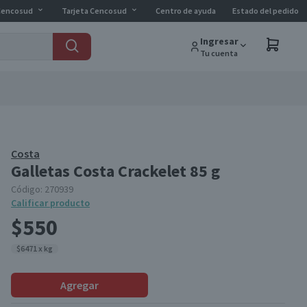
Cencosud
Tarjeta Cencosud
Centro de ayuda
Estado del pedido
Ingresar
Tu cuenta
Costa
Galletas Costa Crackelet 85 g
Código:
270939
Calificar producto
$550
$6471 x kg
Agregar