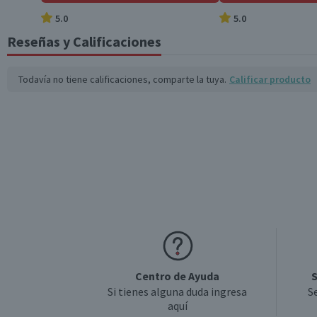
*Ingesta de referencia de un adulto promedio (8400 kj / 2000 kcal)
5.0
5.0
Reseñas y Calificaciones
Todavía no tiene calificaciones, comparte la tuya.
Calificar producto
Centro de Ayuda
S
Si tienes alguna duda ingresa
S
aquí