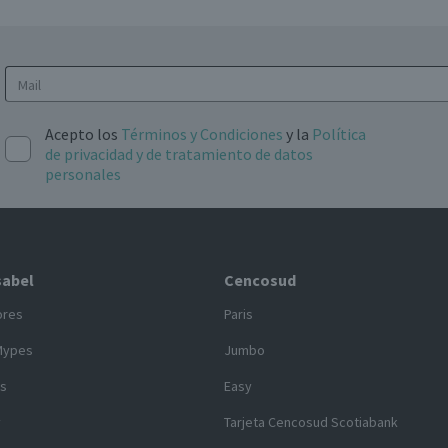
Acepto los
Términos y Condiciones
y la
Política
de privacidad y de tratamiento de datos
personales
sabel
Cencosud
ores
Paris
Mypes
Jumbo
s
Easy
y
Tarjeta Cencosud Scotiabank