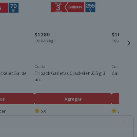
$1280
$1050
$5020 x kg
$12.353 x kg
Costa
Costa
ckelet Sal de
Tripack Galletas Crackelet 255 g 3
Galletas Ch
un.
ar
Agregar
car
5.0
3.0