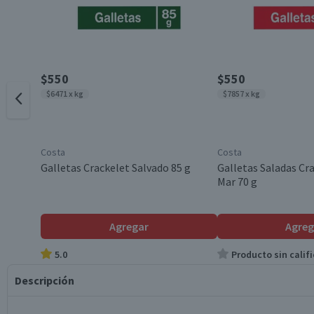
$550
$550
$6471 x kg
$7857 x kg
Costa
Costa
Galletas Crackelet Salvado 85 g
Galletas Saladas Cra
Mar 70 g
Agregar
Agreg
5.0
Producto sin califi
Descripción