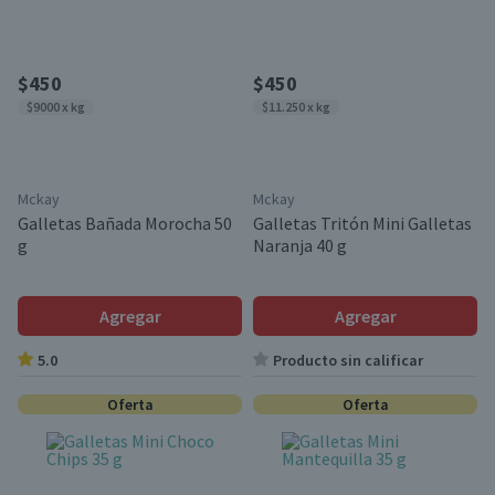
$450
$450
$9000 x kg
$11.250 x kg
Mckay
Mckay
Galletas Bañada Morocha 50
Galletas Tritón Mini Galletas
g
Naranja 40 g
Agregar
Agregar
5.0
Producto sin calificar
Oferta
Oferta