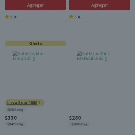
Agregar
Agregar
5.0
5.0
Oferta
Lleva 3 por $890
$8486 x kg
$330
$280
$9429 x kg
$8000 x kg