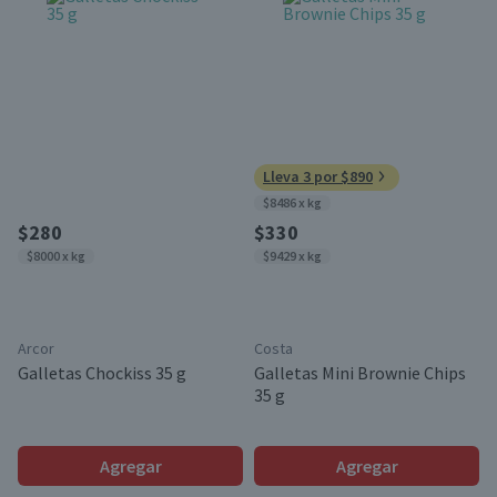
Lleva 3 por $890
$8486 x kg
$280
$330
$8000 x kg
$9429 x kg
Arcor
Costa
Galletas Chockiss 35 g
Galletas Mini Brownie Chips
35 g
Agregar
Agregar