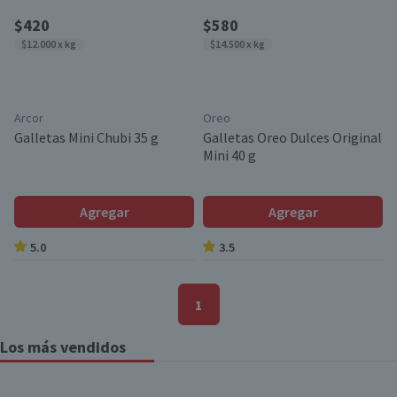
$420
$580
$12.000 x kg
$14.500 x kg
Arcor
Oreo
Galletas Mini Chubi 35 g
Galletas Oreo Dulces Original
Mini 40 g
Agregar
Agregar
5.0
3.5
1
Los más vendidos