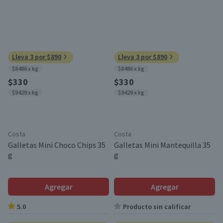
Lleva 3 por $890
Lleva 3 por $890
$8486 x kg
$8486 x kg
$330
$330
$9429 x kg
$9429 x kg
Costa
Costa
Galletas Mini Choco Chips 35
Galletas Mini Mantequilla 35
g
g
Agregar
Agregar
5.0
Producto sin calificar