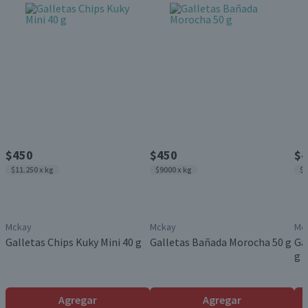
$450
$450
$4
$11.250 x kg
$9000 x kg
$1
Mckay
Mckay
Mc
Galletas Chips Kuky Mini 40 g
Galletas Bañada Morocha 50 g
Gal
g
Agregar
Agregar