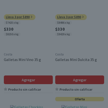
Lleva 3 por $890
Lleva 3 por $890
$7425 x kg
$8486 x kg
$330
$330
$8250 x kg
$9429 x kg
Costa
Costa
Galletas Mini Vino 35 g
Galletas Mini Dulcita 35 g
Agregar
Agregar
Producto sin calificar
Producto sin calificar
Oferta