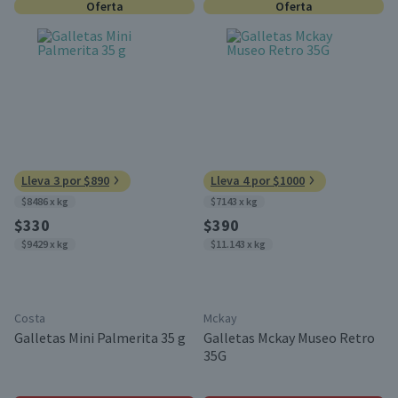
Oferta
Oferta
Lleva 3 por $890
Lleva 4 por $1000
$8486 x kg
$7143 x kg
$330
$390
$9429 x kg
$11.143 x kg
Costa
Mckay
Galletas Mini Palmerita 35 g
Galletas Mckay Museo Retro
35G