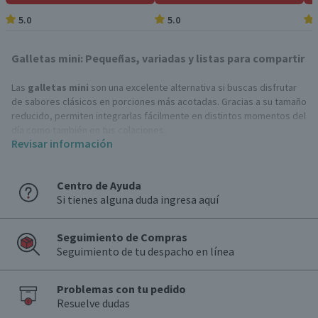
5.0
5.0
Galletas mini: Pequeñas, variadas y listas para compartir
Las
galletas mini
son una excelente alternativa si buscas disfrutar
de sabores clásicos en porciones más acotadas. Gracias a su tamaño
reducido, permiten integrarlas fácilmente en distintos momentos del
día como también en tus colaciones.
Revisar información
También destacan principalmente por su formato compacto y su
presentación individual o en bolsas pequeñas. Asimismo, mantienen
Centro de Ayuda
crocancia y frescura, lo que resulta clave al momento de consumirlas
Si tienes alguna duda ingresa aquí
de forma gradual.
Por otro lado, la variedad de estas
galletas dulces
te permite
Seguimiento de Compras
alternar entre opciones simples y otras más intensas. Así, se
Seguimiento de tu despacho en línea
transforman en una buena elección para colaciones, pausas breves o
para acompañar bebidas, sin que el tamaño resulte excesivo.
Problemas con tu pedido
Variedades de galletas mini
Resuelve dudas