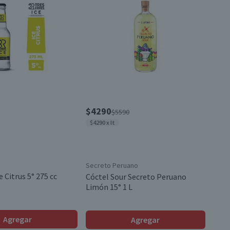
$4290
$5590
$4290 x lt
Secreto Peruano
e Citrus 5° 275 cc
Cóctel Sour Secreto Peruano
Limón 15° 1 L
Agregar
Agregar