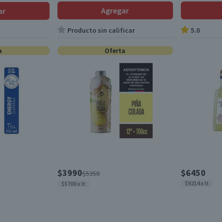
Agregar
ar
Producto sin calificar
5.0
a
Oferta
$3990
$6450
$5350
$9214 x lt
$5700 x lt