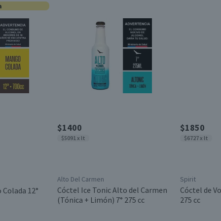
a
$1400
$1850
$5091 x lt
$6727 x lt
Alto Del Carmen
Spirit
Cóctel Ice Tonic Alto del Carmen
Cóctel de Vo
 Colada 12°
(Tónica + Limón) 7° 275 cc
275 cc