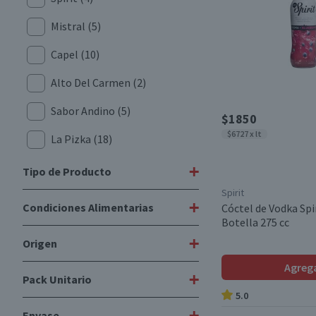
Mistral
(5)
Capel
(10)
Alto Del Carmen
(2)
Sabor Andino
(5)
$1850
$6727 x lt
La Pizka
(18)
RRR
(3)
+
Tipo de Producto
Spirit
Secreto Peruano
(4)
+
Condiciones Alimentarias
Cóctel de Vodka Spir
Vodka
(4)
Botella 275 cc
Dr. Lemon
(5)
Cócteles Ice
(28)
+
Origen
Libre de Gluten
(4)
Sierra Morena
(6)
Cócteles Colados
(9)
Agreg
Vegano
(2)
+
Pack Unitario
Tres Erres
(1)
Nacional
(81)
Cócteles Frutales
(6)
5.0
Artesanos del Cochiguaz
(4)
Importado
(13)
+
Envase