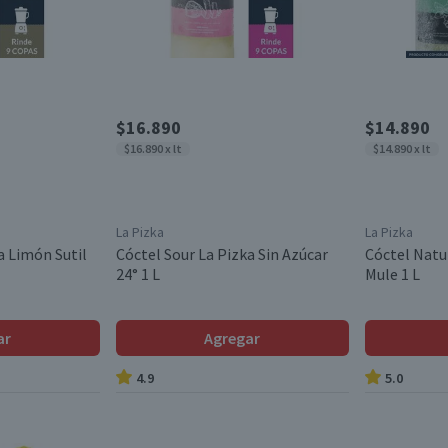
$16.890
$14.890
$16.890 x lt
$14.890 x lt
La Pizka
La Pizka
a Limón Sutil
Cóctel Sour La Pizka Sin Azúcar
Cóctel Natu
24° 1 L
Mule 1 L
ar
Agregar
4.9
5.0