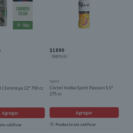
$1890
0
$6873 x lt
Spirit
Cóctel Vodka Spirit Passion 5.5°
l Chirimoya 12° 700 cc
275 cc
Agregar
Agregar
Producto sin calificar
in calificar