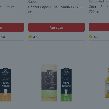
Sabor Andino
Capel
Cóctel Sour
° - 355 cc
Cóctel Capel Piña Colada 12° 700
700 cc
cc
ar
Agregar
4.8
icar
4.5