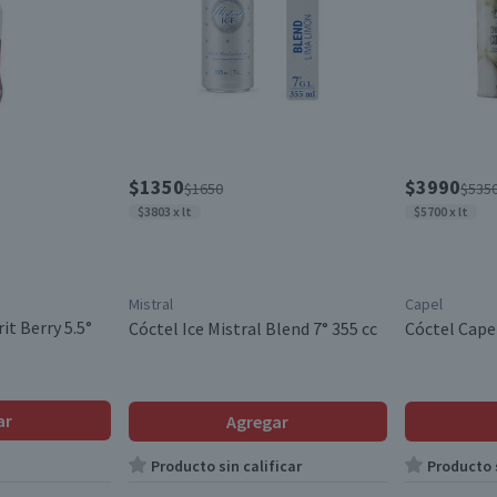
$1350
$3990
$1650
$535
$3803 x lt
$5700 x lt
Mistral
Capel
it Berry 5.5°
Cóctel Ice Mistral Blend 7° 355 cc
Cóctel Cape
ar
Agregar
Producto sin calificar
Producto s