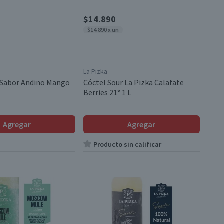
$14.890
$14.890 x un
La Pizka
 Sabor Andino Mango
Cóctel Sour La Pizka Calafate
Berries 21° 1 L
Agregar
Agregar
Producto sin calificar