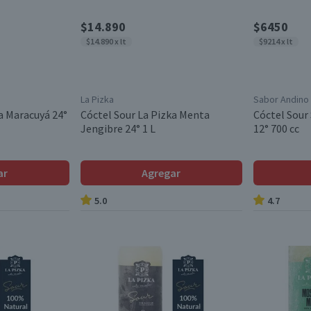
$14.890
$6450
$14.890 x lt
$9214 x lt
La Pizka
Sabor Andino
a Maracuyá 24°
Cóctel Sour La Pizka Menta
Cóctel Sour
Jengibre 24° 1 L
12° 700 cc
ar
Agregar
5.0
4.7