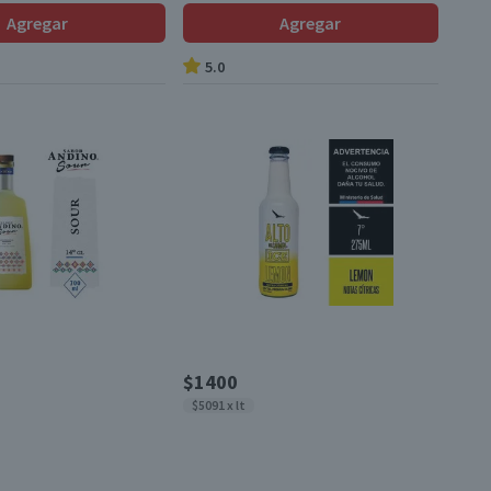
Agregar
Agregar
5.0
$1400
$5091 x lt