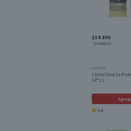
$14.890
$14.890 x lt
La Pizka
Cóctel Sour La Pizk
24° 1 L
Agreg
5.0