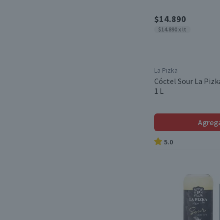
$14.890
$14.890 x lt
La Pizka
Cóctel Sour La Pizk
1 L
Agreg
5.0