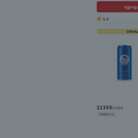
Santo Mojito
(1)
Agreg
Duval
(1)
5.0
Ofert
$1350
$1650
$3803 x lt