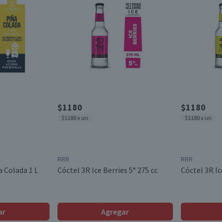
$1180
$1180
$1180 x un
$1180 x un
RRR
RRR
a Colada 1 L
Cóctel 3R Ice Berries 5° 275 cc
Cóctel 3R Ic
ar
Agregar