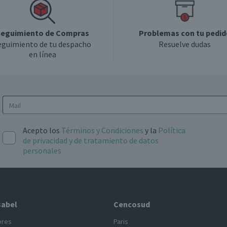
eguimiento de Compras
Problemas con tu pedid
eguimiento de tu despacho
Resuelve dudas
en línea
Acepto los
Términos y Condiciones
y la
Política
de privacidad y de tratamiento de datos
personales
sabel
Cencosud
ores
Paris