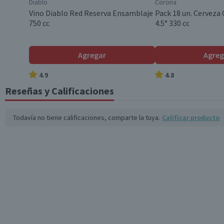
Diablo
Corona
Vino Diablo Red Reserva Ensamblaje
Pack 18 un. Cerveza
Garantía Mínima Legal
750 cc
4.5° 330 cc
Agregar
Agreg
4.9
4.8
Reseñas y Calificaciones
Todavía no tiene calificaciones, comparte la tuya.
Calificar producto