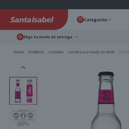
Categorías
Elige tu modo de entrega
Home
botilleria
cocteles
coctel-ice-y-ready-to-drink
Cócte