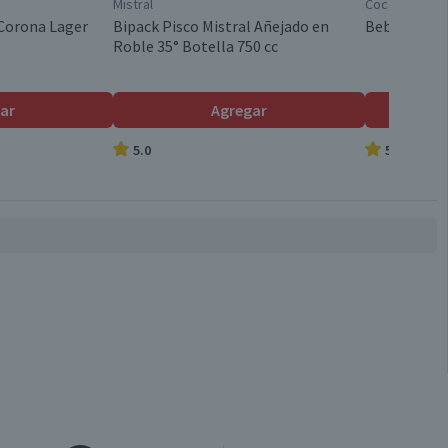
Mistral
Coca-Cola
 Corona Lager
Bipack Pisco Mistral Añejado en
Bebida Coca
Válida hasta su fecha de caducidad
Roble 35° Botella 750 cc
ar
Agregar
5.0
5.0