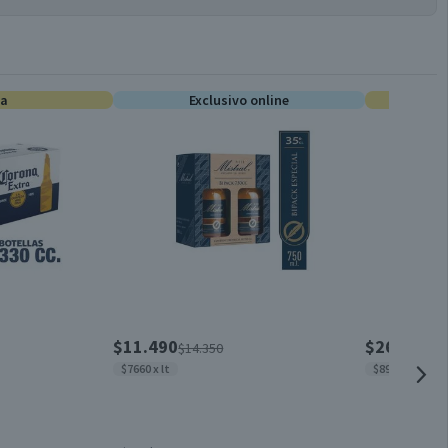
Por cada 1 porción
Cócteles Ice
--
ta
0
Exclusivo online
Conservar en un lugar fresco y seco
Botella de vidrio
Chile
5.0°
$11.490
$2690
$14.350
$339
$7660 x lt
$897 x lt
Por Ley la venta de alcohol está prohibida para menores de
18 años.