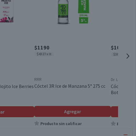
$1190
$1000
$169
$4327 x lt
$3636 x lt
RRR
Dr. Lemon
Cóctel 3R Ice de Manzana 5° 275 cc
jito Ice Berries
Cóctel Dr. 
Botella 275 
Agregar
ar
Producto sin calificar
Producto s