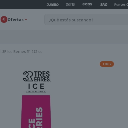
Puntos 
Ofertas
l 3R Ice Berries 5° 275 cc
1 de 2