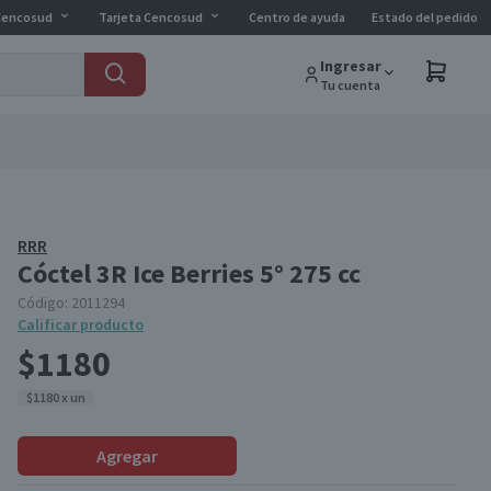
Cencosud
Tarjeta Cencosud
Centro de ayuda
Estado del pedido
Ingresar
Tu cuenta
RRR
Cóctel 3R Ice Berries 5° 275 cc
Código:
2011294
Calificar producto
$1180
$1180 x un
Agregar