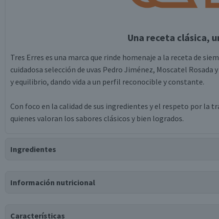
Una receta clásica, u
Tres Erres es una marca que rinde homenaje a la receta de siem
cuidadosa selección de uvas Pedro Jiménez, Moscatel Rosada y
y equilibrio, dando vida a un perfil reconocible y constante.
Con foco en la calidad de sus ingredientes y el respeto por la t
quienes valoran los sabores clásicos y bien logrados.
Ingredientes
Ingredientes
Información nutricional
agua carbonatada, azúcar líquida, destilado de vino, materias a
de sodio, sorbato de potasio, aditivos autorizados.
Tabla nutricional
Características