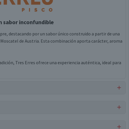
n sabor inconfundible
pre, destacando por un sabor único construido a partir de una
 Moscatel de Austria. Esta combinación aporta carácter, aroma
radición, Tres Erres ofrece una experiencia auténtica, ideal para
miláceas, saborizante idéntico al natural de berries, benzoato