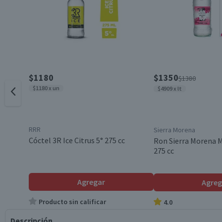
$1180
$1350
$1380
$1180 x un
$4909 x lt
RRR
Sierra Morena
Cóctel 3R Ice Citrus 5° 275 cc
Ron Sierra Morena Mo
275 cc
Agregar
Agreg
Producto sin calificar
4.0
Descripción