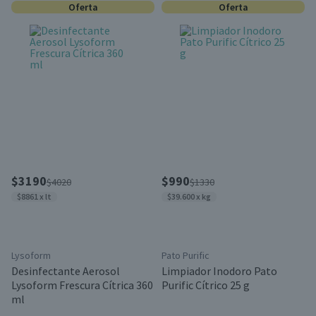
Oferta
Oferta
$3190
$990
$4020
$1330
$8861 x lt
$39.600 x kg
Lysoform
Pato Purific
Desinfectante Aerosol
Limpiador Inodoro Pato
Lysoform Frescura Cítrica 360
Purific Cítrico 25 g
ml