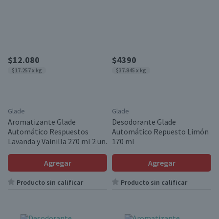
$12.080
$4390
$17.257 x kg
$37.845 x kg
Glade
Glade
Aromatizante Glade
Desodorante Glade
Automático Respuestos
Automático Repuesto Limón
Lavanda y Vainilla 270 ml 2 un.
170 ml
Agregar
Agregar
Producto sin calificar
Producto sin calificar