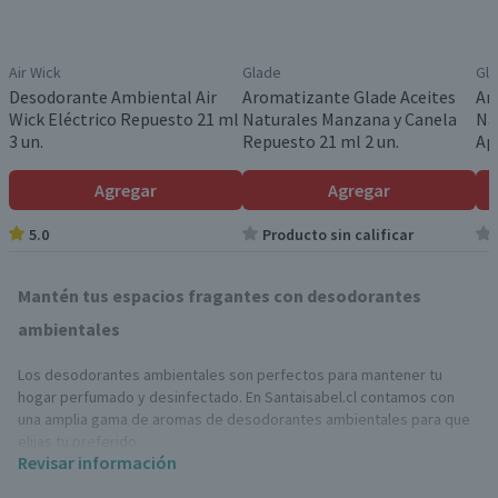
Air Wick
Glade
Gl
Desodorante Ambiental Air
Aromatizante Glade Aceites
Ar
Wick Eléctrico Repuesto 21 ml
Naturales Manzana y Canela
Na
3 un.
Repuesto 21 ml 2 un.
Ap
Agregar
Agregar
5.0
Producto sin calificar
Mantén tus espacios fragantes con desodorantes
ambientales
Los desodorantes ambientales son perfectos para mantener tu
hogar perfumado y desinfectado. En Santaisabel.cl contamos con
una amplia gama de aromas de desodorantes ambientales para que
elijas tu preferido.
Revisar información
¿Qué es un desodorante ambiental?