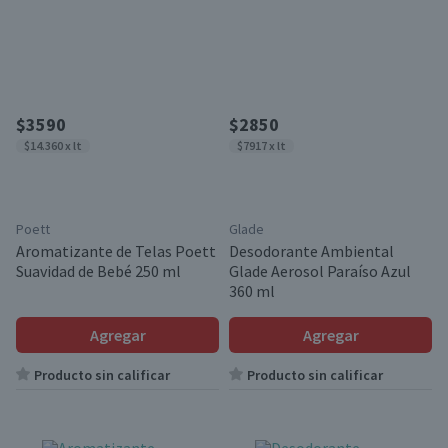
$3590
$2850
$14.360 x lt
$7917 x lt
Poett
Glade
Aromatizante de Telas Poett
Desodorante Ambiental
Suavidad de Bebé 250 ml
Glade Aerosol Paraíso Azul
360 ml
Agregar
Agregar
Producto sin calificar
Producto sin calificar