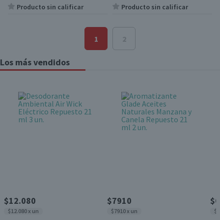
Producto sin calificar
Producto sin calificar
1
2
Los más vendidos
$12.080
$7910
$6
$12.080 x un
$7910 x un
$6