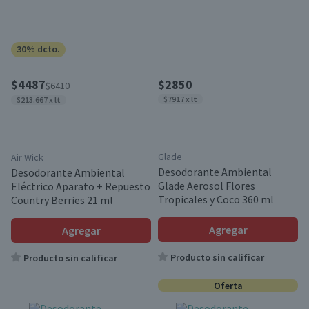
30% dcto.
$4487
$2850
$6410
$7917 x lt
$213.667 x lt
Glade
Air Wick
Desodorante Ambiental
Desodorante Ambiental
Glade Aerosol Flores
Eléctrico Aparato + Repuesto
Tropicales y Coco 360 ml
Country Berries 21 ml
Agregar
Agregar
Producto sin calificar
Producto sin calificar
Oferta