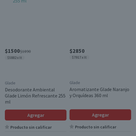
$1500
$2850
$1890
$7917 x lt
$5882 x lt
Glade
Glade
Aromatizante Glade Naranjo
Desodorante Ambiental
y Orquídeas 360 ml
Glade Limón Refrescante 255
ml
Agregar
Agregar
Producto sin calificar
Producto sin calificar