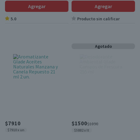
Repuesto 21 ml
Agregar
Agregar
5.0
Producto sin calificar
Agotado
$7910
$1500
$1890
$7910 x un
$5882 x lt