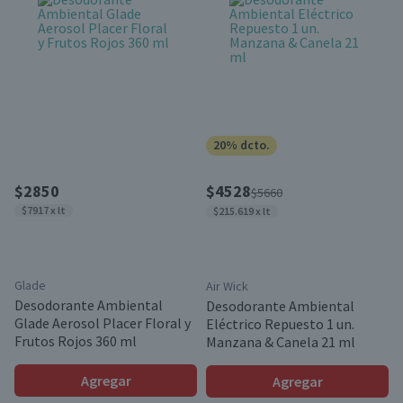
20% dcto.
$2850
$4528
$5660
$7917 x lt
$215.619 x lt
Glade
Air Wick
Desodorante Ambiental
Desodorante Ambiental
Glade Aerosol Placer Floral y
Eléctrico Repuesto 1 un.
Frutos Rojos 360 ml
Manzana & Canela 21 ml
Agregar
Agregar