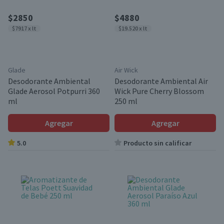
$2850
$4880
$7917 x lt
$19.520 x lt
Glade
Air Wick
Desodorante Ambiental
Desodorante Ambiental Air
Glade Aerosol Potpurri 360
Wick Pure Cherry Blossom
ml
250 ml
Agregar
Agregar
5.0
Producto sin calificar