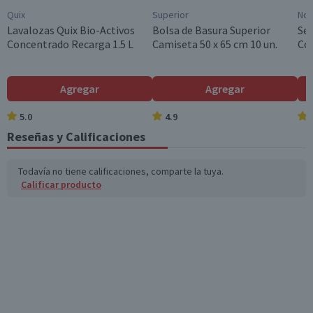
Quix
Superior
No
Lavalozas Quix Bio-Activos
Bolsa de Basura Superior
Ser
Concentrado Recarga 1.5 L
Camiseta 50 x 65 cm 10 un.
Cóc
Agregar
Agregar
5.0
4.9
Reseñas y Calificaciones
Todavía no tiene calificaciones, comparte la tuya.
Calificar producto