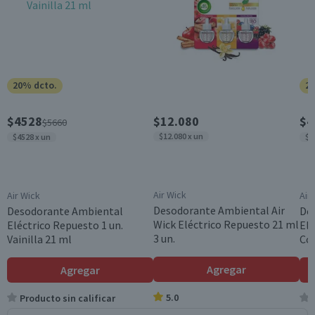
20% dcto.
20
$4528
$12.080
$4
$5660
$12.080 x un
$4528 x un
$2
Air Wick
Air Wick
Air
Desodorante Ambiental Air
Desodorante Ambiental
De
Wick Eléctrico Repuesto 21 ml
Eléctrico Repuesto 1 un.
Elé
3 un.
Vainilla 21 ml
Cou
Agregar
Agregar
5.0
Producto sin calificar