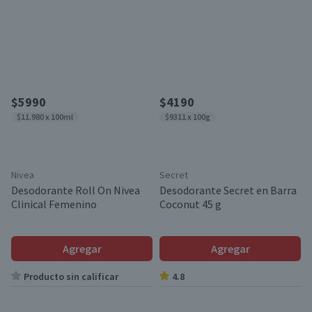
$5990
$4190
$11.980 x 100ml
$9311 x 100g
Nivea
Secret
Desodorante Roll On Nivea
Desodorante Secret en Barra
Clinical Femenino
Coconut 45 g
Agregar
Agregar
Producto sin calificar
4.8