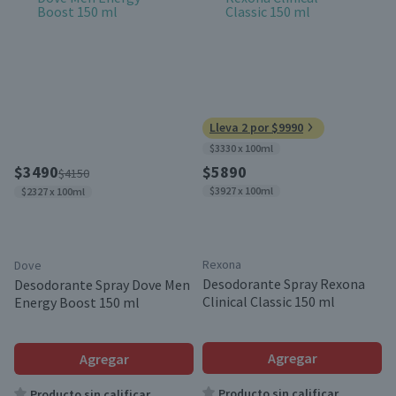
Lleva 2 por $9990
$3330 x 100ml
$3490
$5890
$4150
$3927 x 100ml
$2327 x 100ml
Rexona
Dove
Desodorante Spray Rexona
Desodorante Spray Dove Men
Clinical Classic 150 ml
Energy Boost 150 ml
Agregar
Agregar
Producto sin calificar
Producto sin calificar