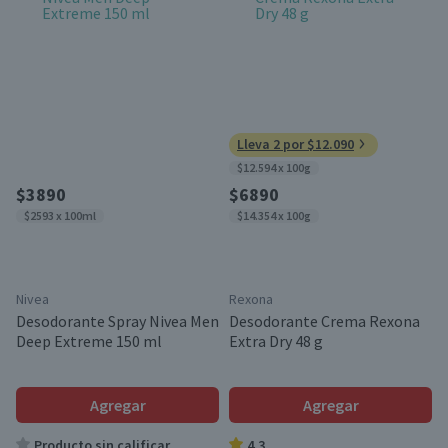
Lleva 2 por $12.090
$12.594 x 100g
$3890
$6890
$2593 x 100ml
$14.354 x 100g
Nivea
Rexona
Desodorante Spray Nivea Men
Desodorante Crema Rexona
Deep Extreme 150 ml
Extra Dry 48 g
Agregar
Agregar
Producto sin calificar
4.3