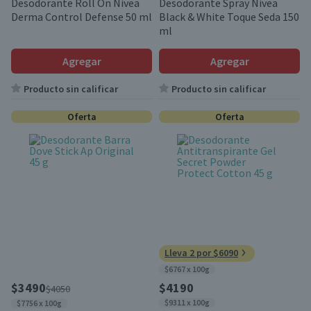
Desodorante Roll On Nivea
Desodorante Spray Nivea
Derma Control Defense 50 ml
Black & White Toque Seda 150
ml
Agregar
Agregar
Producto sin calificar
Producto sin calificar
Oferta
Oferta
Lleva 2 por $6090
$6767 x 100g
$3490
$4190
$4050
$9311 x 100g
$7756 x 100g