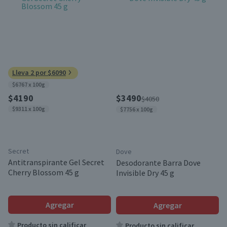
Lleva 2 por $6090
$6767 x 100g
$4190
$3490
$4050
$9311 x 100g
$7756 x 100g
Secret
Dove
Antitranspirante Gel Secret
Desodorante Barra Dove
Cherry Blossom 45 g
Invisible Dry 45 g
Agregar
Agregar
Producto sin calificar
Producto sin calificar