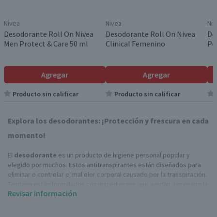
Nivea
Nivea
Niv
Desodorante Roll On Nivea
Desodorante Roll On Nivea
De
Men Protect & Care 50 ml
Clinical Femenino
Pe
Agregar
Agregar
Producto sin calificar
Producto sin calificar
Explora los desodorantes: ¡Protección y frescura en cada
momento!
El
desodorante
es un producto de higiene personal popular y
elegido por muchos. Estos antitranspirantes están diseñados para
eliminar o controlar el mal olor corporal causado por la transpiración.
También están formulados con ingredientes que ayudan a prevenir la
Revisar información
propagación y neutralizar las bacterias que causan el mal olor.
Tipos de desodorantes