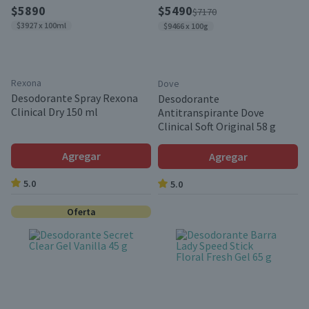
$5890
$5490
$7170
$3927 x 100ml
$9466 x 100g
Rexona
Dove
Desodorante Spray Rexona
Desodorante
Clinical Dry 150 ml
Antitranspirante Dove
Clinical Soft Original 58 g
Agregar
Agregar
5.0
5.0
Oferta