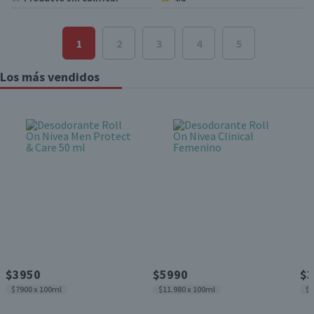
1
2
3
4
5
Los más vendidos
$3950
$5990
$3
$7900 x 100ml
$11.980 x 100ml
$7