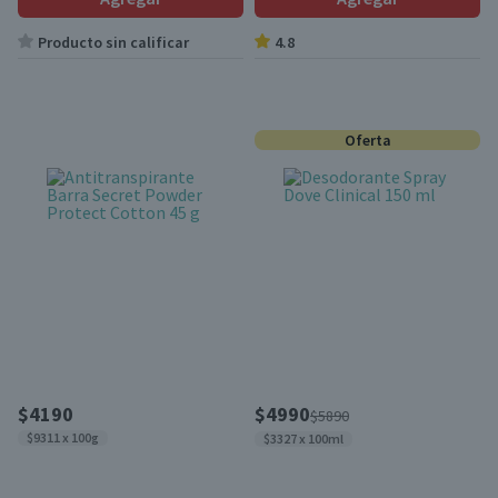
Producto sin calificar
4.8
Oferta
$4190
$4990
$5890
$9311 x 100g
$3327 x 100ml