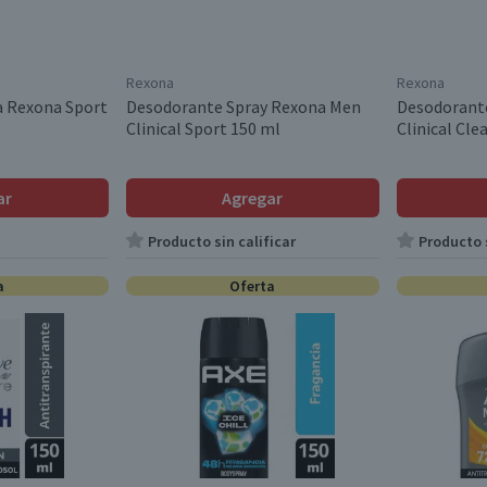
Rexona
Rexona
 Rexona Sport
Desodorante Spray Rexona Men
Desodorant
Clinical Sport 150 ml
Clinical Cle
ar
Agregar
Producto sin calificar
Producto s
a
Oferta