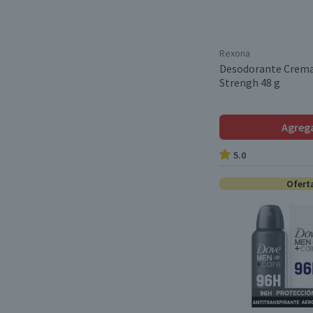
Rexona
Desodorante Crema
Strengh 48 g
Agreg
5.0
Ofert