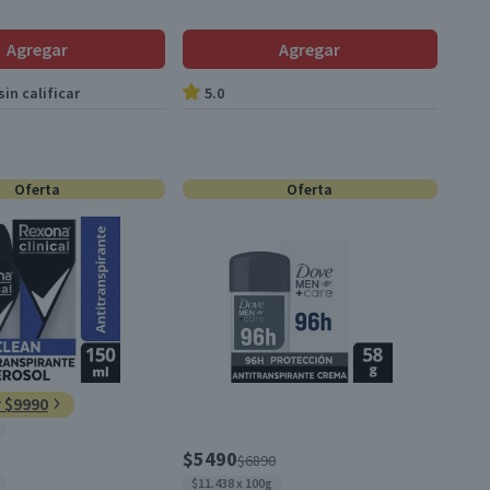
Agregar
Agregar
in calificar
5.0
Oferta
Oferta
r $9990
$5490
$6890
$11.438 x 100g