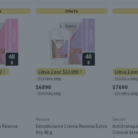
a
Oferta
0
Lleva 2 por $12.090
Lleva 2 po
$12.594 x 100g
$12.611 x 100g
$6890
$7690
$14.354 x 100g
$17.089 x 100g
Rexona
Secret
a Rexona
Desodorante Crema Rexona Extra
Antitranspi
Dry 48 g
Clinical St