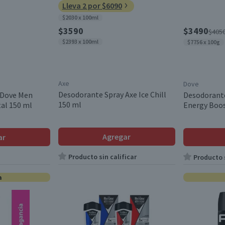
Lleva 2 por $6090
$2030 x 100ml
$3590
$3490
$405
$2393 x 100ml
$7756 x 100g
Axe
Dove
Desodorante Spray Axe Ice Chill
 Dove Men
Desodorant
150 ml
tal 150 ml
Energy Boos
Agregar
ar
Producto sin calificar
Producto s
a