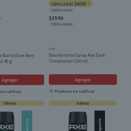
Lleva 2 por $6090
$2030 x 100ml
$3590
0
$2393 x 100ml
Axe
Desodorante Spray Axe Dark
e Barra Dove Men
Temptation 150 ml
t 45 g
Agregar
Agregar
Producto sin calificar
in calificar
Oferta
Oferta