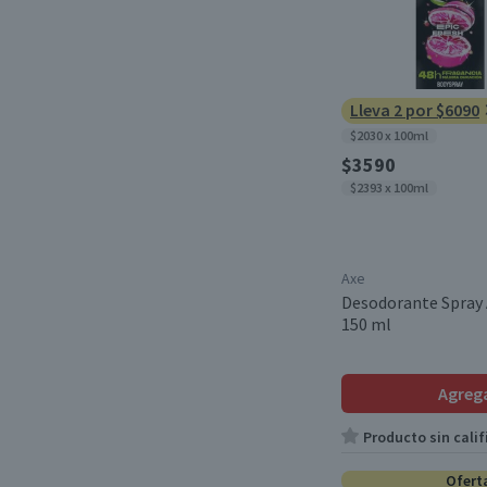
Lleva 2 por $6090
$2030 x 100ml
$3590
$2393 x 100ml
Axe
Desodorante Spray 
150 ml
Agreg
Producto sin calif
Ofert