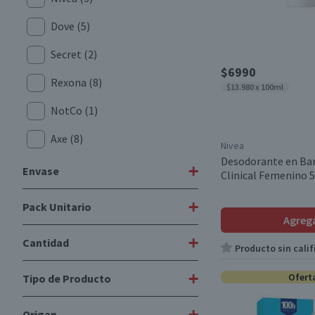
Dove
(5)
Secret
(2)
$6990
Rexona
(8)
$13.980 x 100ml
NotCo
(1)
Axe
(8)
Nivea
Desodorante en Bar
+
Envase
Clinical Femenino 
+
Pack Unitario
Lata
(5)
Agreg
+
Cantidad
Unitario
(4)
Producto sin calif
+
Ofert
Tipo de Producto
1 Unidad
(3)
+
Origen