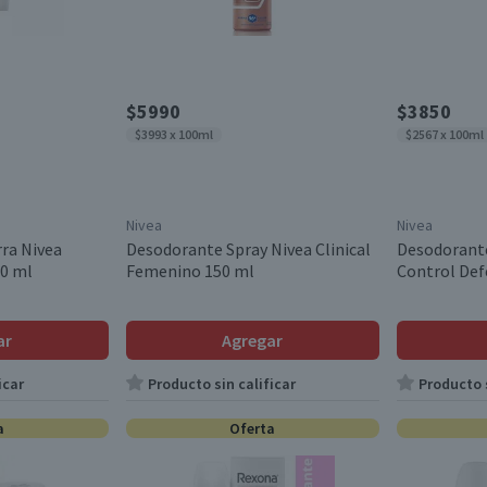
$5990
$3850
$3993 x 100ml
$2567 x 100ml
Nivea
Nivea
ra Nivea
Desodorante Spray Nivea Clinical
Desodorant
50 ml
Femenino 150 ml
Control Def
ar
Agregar
icar
Producto sin calificar
Producto s
a
Oferta