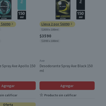
r $6090
Lleva 2 por $6090
$2030 x 100ml
$3590
$2393 x 100ml
Axe
 Spray Axe Apollo 150
Desodorante Spray Axe Black 150
ml
Agregar
Agregar
in calificar
Producto sin calificar
Oferta