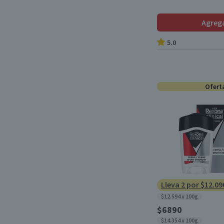
Agreg
5.0
Ofert
Lleva 2 por $12.09
$12.594 x 100g
$6890
$14.354 x 100g