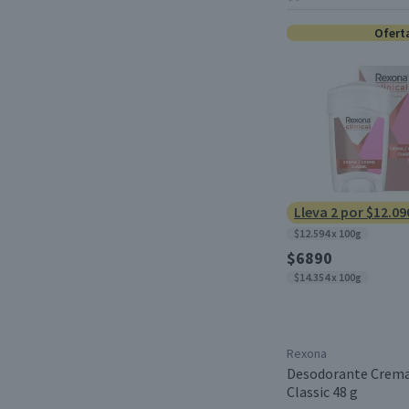
Ofert
Lleva 2 por $12.09
$12.594 x 100g
$6890
$14.354 x 100g
Rexona
Desodorante Crem
Classic 48 g