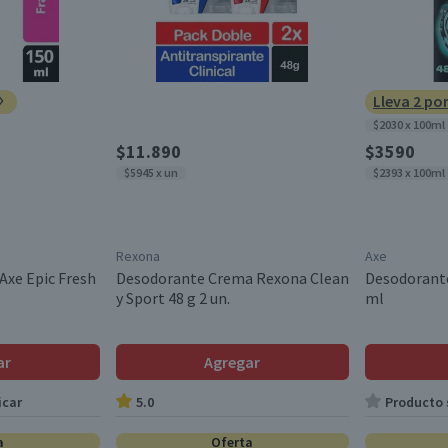
Lleva 2 po
$2030 x 100ml
$11.890
$3590
$5945 x un
$2393 x 100ml
Rexona
Axe
Axe Epic Fresh
Desodorante Crema Rexona Clean
Desodorante
y Sport 48 g 2 un.
ml
ar
Agregar
icar
5.0
Producto s
a
Oferta