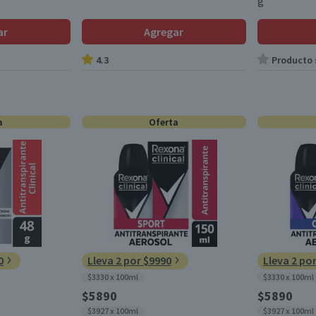
g
ar
Agregar
4.3
Producto s
a
Oferta
0
Lleva 2 por $9990
Lleva 2 po
$3330 x 100ml
$3330 x 100ml
$5890
$5890
$3927 x 100ml
$3927 x 100ml