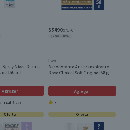
$5490
$7170
$9466 x 100g
Dove
e Spray Nivea Derma
Desodorante Antitranspirante
end 150 ml
Dove Clinical Soft Original 58 g
Agregar
Agregar
in calificar
5.0
Oferta
Oferta