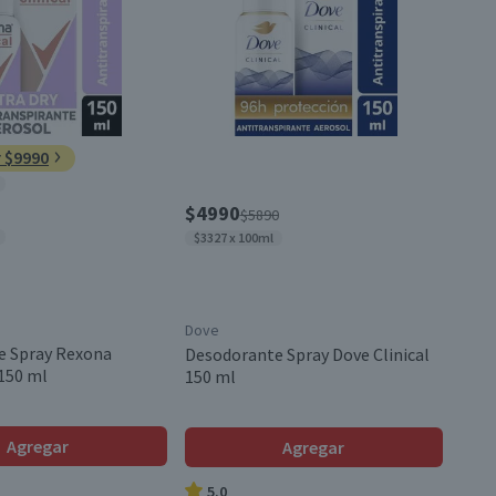
r $9990
$4990
$5890
$3327 x 100ml
Dove
e Spray Rexona
Desodorante Spray Dove Clinical
 150 ml
150 ml
Agregar
Agregar
5.0