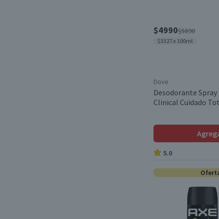
$4990
$5890
$3327 x 100ml
Dove
Desodorante Spray
Clinical Cuidado To
Agreg
5.0
Ofert