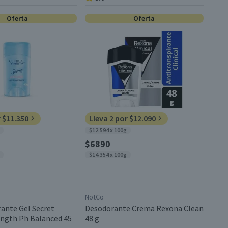
Oferta
Oferta
r $11.350
Lleva 2 por $12.090
$12.594 x 100g
$6890
$14.354 x 100g
NotCo
rante Gel Secret
Desodorante Crema Rexona Clean
rength Ph Balanced 45
48 g