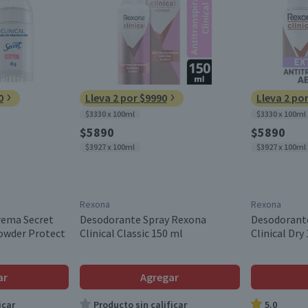
0
Lleva 2 por $9990
Lleva 2 po
$3330 x 100ml
$3330 x 100ml
$5890
$5890
$3927 x 100ml
$3927 x 100ml
Rexona
Rexona
rema Secret
Desodorante Spray Rexona
Desodorant
Powder Protect
Clinical Classic 150 ml
Clinical Dry
ar
Agregar
icar
Producto sin calificar
5.0