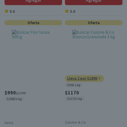
Agregar
Agregar
5.0
5.0
Oferta
Oferta
Lleva 2 por $1890
$945 x kg
$990
$1170
$1390
$1170 x kg
$1980 x kg
Cuisine & Co
Iansa