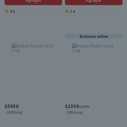
Agregar
Agregar
4.5
5.0
Exclusivo online
$5950
$2350
$2990
$1190 x kg
$2350 x kg