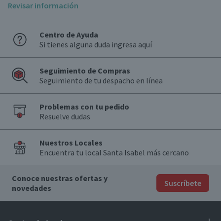
Revisar información
Tipos de azúcar
Blanca
: Es el tipo más común y versátil. Se obtiene a partir de la caña
Centro de Ayuda
de azúcar o de la remolacha azucarera. Su textura fina permite una
Si tienes alguna duda ingresa aquí
disolución rápida y uniforme.
Morena
: Tiene un color café debido a la presencia de melaza. Aporta
un sabor más profundo y un toque caramelizado a los alimentos. Es
Seguimiento de Compras
excelente para preparar
galletas
, pasteles y salsas.
Seguimiento de tu despacho en línea
Azúcar flor
: Se utiliza principalmente para glaseado, coberturas y
decoraciones. Su textura ultra fina permite que se disuelva
completamente, creando una superficie suave y brillante en tortas y
Problemas con tu pedido
dulces.
Resuelve dudas
Light
: Es una alternativa con menos calorías, ya que combina
azúcar
regular con un endulzante de bajo contenido calórico, como la stevia
Nuestros Locales
o la sucralosa.
Encuentra tu local Santa Isabel más cercano
Ideas de preparaciones
Postres caseros
: Utiliza
azúcar
blanca para preparar tartas,
Conoce nuestras ofertas y
Suscríbete
galletas y brownies. Su capacidad para disolverse fácilmente
novedades
garantiza una textura suave y un sabor equilibrado en tus dulces.
Bebidas endulzadas
: Añade
azúcar
blanca o morena a tus bebidas
frías o calientes. La morena puede aportar un sabor más complejo y