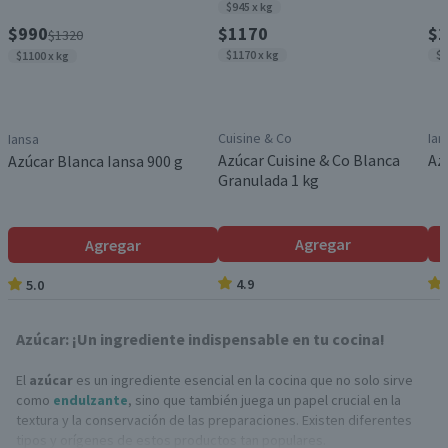
$945 x kg
$990
$1170
$1
$1320
$1170 x kg
$1
$1100 x kg
Cuisine & Co
Ian
Iansa
Azúcar Cuisine & Co Blanca
Az
Azúcar Blanca Iansa 900 g
Granulada 1 kg
Agregar
Agregar
4.9
5.0
Azúcar: ¡Un ingrediente indispensable en tu cocina!
El
azúcar
es un ingrediente esencial en la cocina que no solo sirve
como
endulzante
, sino que también juega un papel crucial en la
textura y la conservación de las preparaciones. Existen diferentes
tipos y orígenes de estos productos tan populares.