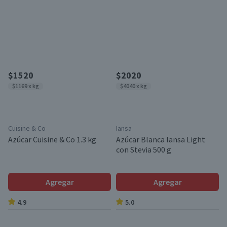
$1520
$2020
$1169 x kg
$4040 x kg
Cuisine & Co
Iansa
Azúcar Cuisine & Co 1.3 kg
Azúcar Blanca Iansa Light
con Stevia 500 g
Agregar
Agregar
4.9
5.0