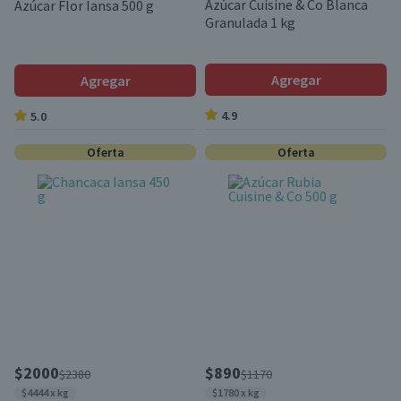
Azúcar Cuisine & Co Blanca
Azúcar Flor Iansa 500 g
Granulada 1 kg
Agregar
Agregar
4.9
5.0
Oferta
Oferta
$2000
$890
$2380
$1170
$4444 x kg
$1780 x kg