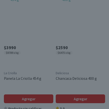
$3990
$2590
$8789 x kg
$6475 x kg
La Criolla
Deliciosa
Panela La Criolla 454 g
Chancaca Deliciosa 400 g
Agregar
Agregar
Producto sin calificar
5.0