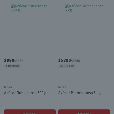
$990
$5890
$1390
$7350
$1980 x kg
$1178 x kg
Iansa
Iansa
Azúcar Rubia Iansa 500 g
Azúcar Blanca Iansa 5 kg