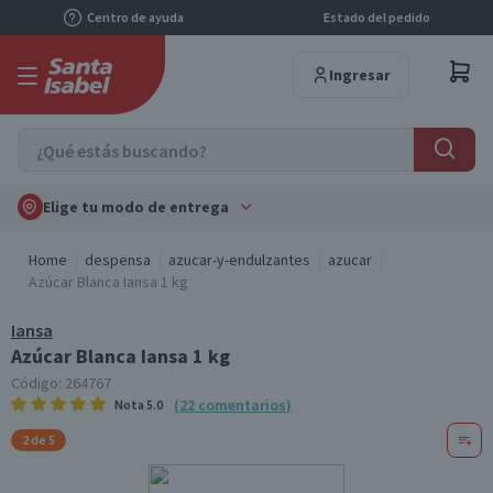
Centro de ayuda
Estado del pedido
Ingresar
Elige tu modo de entrega
Home
despensa
azucar-y-endulzantes
azucar
Azúcar Blanca Iansa 1 kg
Iansa
Azúcar Blanca Iansa 1 kg
Código:
264767
(
22
comentarios
)
Nota
5.0
2 de 5