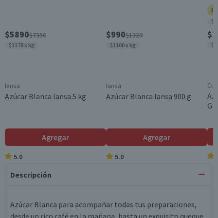
Ll
$9
$5890
$990
$1
$7350
$1320
$1
$1178 x kg
$1100 x kg
Cui
Iansa
Iansa
Azú
Azúcar Blanca Iansa 5 kg
Azúcar Blanca Iansa 900 g
Gra
Agregar
Agregar
5.0
5.0
Descripción
Azúcar Blanca para acompañar todas tus preparaciones,
desde un rico café en la mañana, hasta un exquisito queque