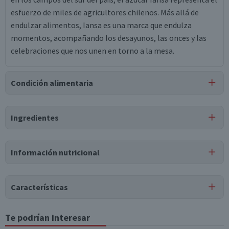
esfuerzo de miles de agricultores chilenos. Más allá de
endulzar alimentos, Iansa es una marca que endulza
momentos, acompañando los desayunos, las onces y las
celebraciones que nos unen en torno a la mesa.
Condición alimentaria
Certificación
Ingredientes
Apto para
Libre de
Libre de
Vegano
APLV
Lactosa
Soya
Ingredientes
Información nutricional
Azúcar blanca granulada.
Tabla nutricional
Características
Valores
Por cada 1
Por cada 100g/ml
medios
porción
Tipo de Producto
Te podrían interesar
Azúcar Blanca