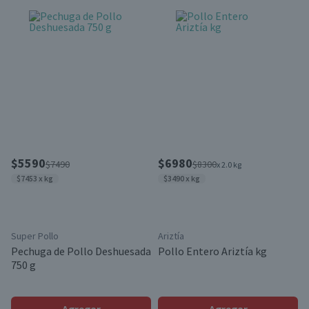
$5590
$6980
$7490
$8300
x 2.0 kg
$7453 x kg
$3490 x kg
Super Pollo
Ariztía
Pechuga de Pollo Deshuesada
Pollo Entero Ariztía kg
750 g