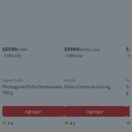
$5590
$6980
$3
$7490
$8300
x 2.0 kg
$7453 x kg
$3490 x kg
$4
Super Pollo
Ariztía
Sup
Pechuga de Pollo Deshuesada
Pollo Entero Ariztía kg
Tu
750 g
g
Agregar
Agregar
5.0
4.2