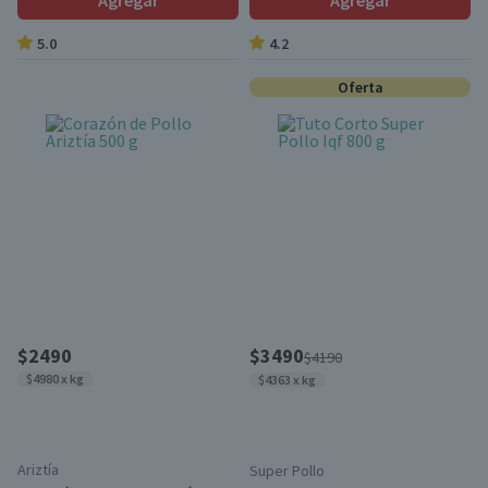
Agregar
Agregar
5.0
4.2
Oferta
$2490
$3490
$4190
$4980 x kg
$4363 x kg
Ariztía
Super Pollo