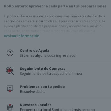
Pollo entero: Aprovecha cada parte en tus preparaciones
El
pollo entero
es una de las opciones más completas dentro de la
sección de carnes. Al incluir todas sus piezas en una sola compra, te
ayuda a planificar distintas preparaciones y aprovechar al máximo
cada parte, adaptándose tanto a recetas del día a día como a
Revisar información
ocasiones más especiales.
Incluso su rendimiento por compra lo convierte en una elección
Centro de Ayuda
práctica para quienes buscan variedad sin necesidad de adquirir
Si tienes alguna duda ingresa aquí
cada corte por separado.
¿Qué incluye el pollo entero?
Seguimiento de Compras
Seguimiento de tu despacho en línea
Estos alimentosvienen con todas sus piezas, cada una con
características propias para distintos tipos de preparación.
Problemas con tu pedido
Pechuga
Resuelve dudas
La pechuga es el corte más magro del
pollo
y el de mayor volumen
dentro de la pieza. Su textura firme y su bajo contenido de grasa la
Nuestros Locales
hacen ideal para preparaciones al horno, a la plancha o desmenuzada
Encuentra tu local Santa Isabel más cercano
para distintas recetas.