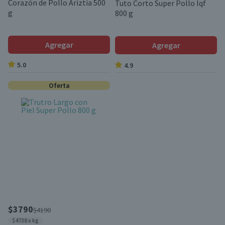
Corazón de Pollo Ariztía 500
Tuto Corto Super Pollo Iqf
g
800 g
Agregar
Agregar
5.0
4.9
Oferta
$3790
$4190
$4738 x kg