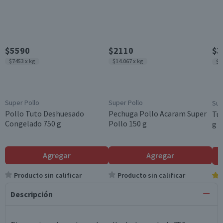
$5590
$2110
$3
$7453 x kg
$14.067 x kg
$4
Super Pollo
Super Pollo
Sup
Pollo Tuto Deshuesado
Pechuga Pollo Acaram Super
Tut
Congelado 750 g
Pollo 150 g
g
Agregar
Agregar
Producto sin calificar
Producto sin calificar
Descripción