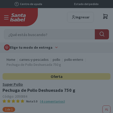
Centro de ayuda
Estado del pedido
Ingresar
Elige tu modo de entrega
Home
carnes-y-pescados
pollo
pollo-entero
Pechuga de Pollo Deshuesada 750 g
Oferta
Super Pollo
Pechuga de Pollo Deshuesada 750 g
Código:
2050884
(
4
comentarios
)
Nota
5.0
1 de 1