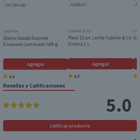
*Ingesta de referencia de un adulto promedio (8400 kj / 2000 kcal)
$1190 x lt
$9
$11.180 x kg
Tipo de Animal
Pollo
Cuisine & Co
Cos
Soprole
Pack 12 un. Leche Cuisine & Co
Gal
Queso Gauda Soprole
Entera 1 L
Envasado Laminado 500 g
Agregar
Agregar
4.9
4.8
Reseñas y Calificaciones
5.0
Calificar producto