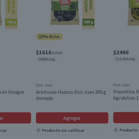
20% dcto.
$1616
$2490
$2020
$12.450 x kg
$8080 x kg
Don Juan
Don Juan
Pepinillos D
n en Vinagre
Aceitunas Huasco Don Juan 200 g
Agridulces 
drenado
ar
Agregar
Producto s
icar
Producto sin calificar