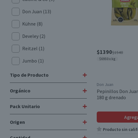
Don Juan
(13)
Kühne
(8)
Develey
(2)
Reitzel
(1)
$1390
$1540
$6950 x kg
Jumbo
(1)
Fragata
(11)
+
Tipo de Producto
Don Juan
Cymsa
(9)
+
Orgánico
Pepinillos Don Jua
Pepinillos
(14)
180 g drenado
Valle del Norte
(21)
Aceitunas Huasco
(1)
+
Pack Unitario
No
(10)
Traverso
(3)
Pickles
(3)
Agreg
+
Origen
Nucete
(2)
Unitario
(16)
Cebollas Encurtidas
(1)
Producto sin calif
Gourmet
(1)
+
Cantidad