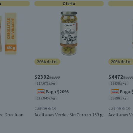
a
Oferta
20% dcto.
20% dcto.
$2392
$4472
$2990
$559
$14.675 x kg
$9938 x kg
Paga $2093
Paga 
$12.840 x kg
$8696 x kg
Cuisine & Co
Cuisine & Co
gre Don Juan
Aceitunas Verdes Sin Carozo 163 g
Aceitunas V