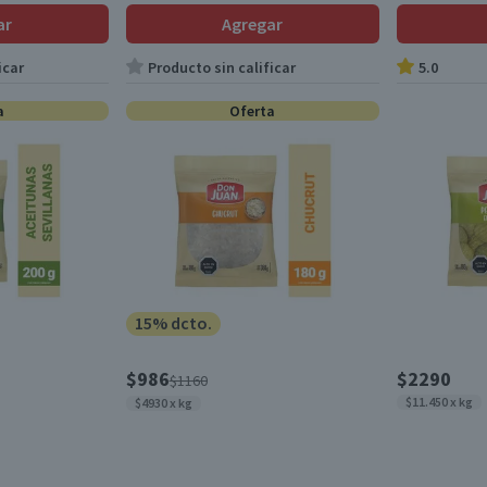
ar
Agregar
icar
Producto sin calificar
5.0
a
Oferta
15% dcto.
$986
$2290
$1160
$11.450 x kg
$4930 x kg