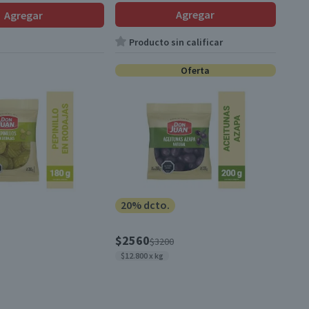
Agregar
Agregar
Producto sin calificar
Oferta
20% dcto.
$2560
$3200
$12.800 x kg