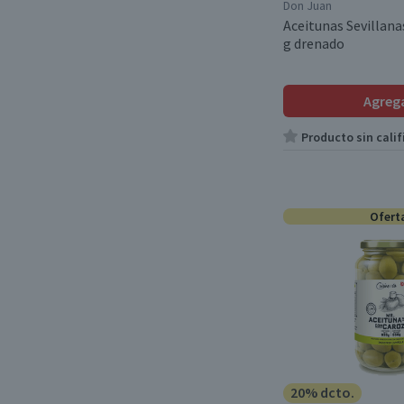
Don Juan
Aceitunas Sevillan
g drenado
Agreg
Producto sin calif
Ofert
20% dcto.