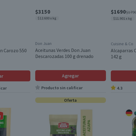
$3150
$1690
$179
$12.600 x kg
$11.901 x kg
Don Juan
Cuisine & Co
Aceitunas Verdes Don Juan
on Carozo 550
Alcaparras C
Descarozadas 100 g drenado
142 g
Agregar
ar
Producto sin calificar
icar
4.3
Oferta