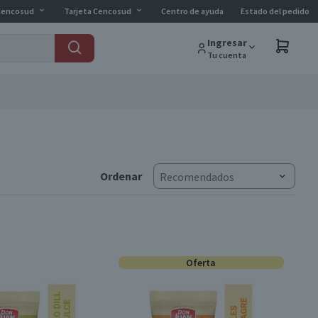
Cencosud
Tarjeta Cencosud
Centro de ayuda
Estado del pedido
Ingresar
Tu cuenta
Ordenar
Recomendados
Oferta