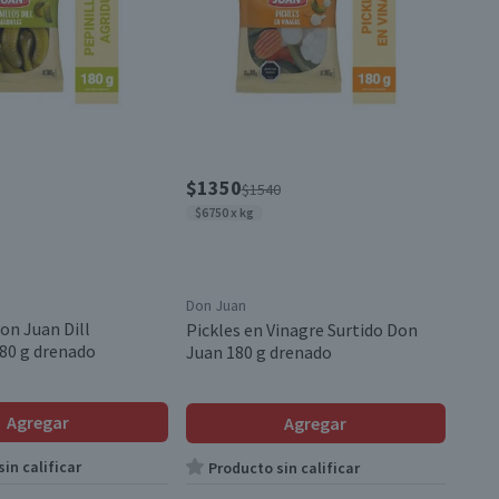
$1350
$1540
$6750 x kg
Don Juan
on Juan Dill
Pickles en Vinagre Surtido Don
180 g drenado
Juan 180 g drenado
Agregar
Agregar
in calificar
Producto sin calificar