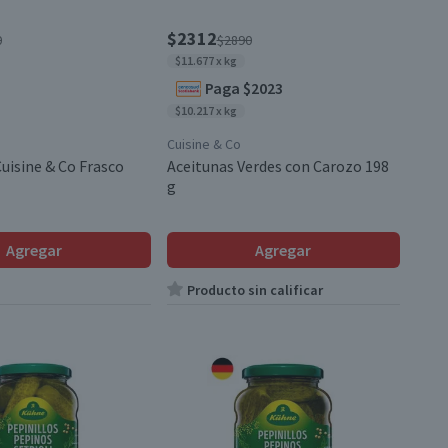
$2312
0
$2890
$11.677 x kg
Paga $2023
$10.217 x kg
Cuisine & Co
uisine & Co Frasco
Aceitunas Verdes con Carozo 198
g
Agregar
Agregar
Producto sin calificar