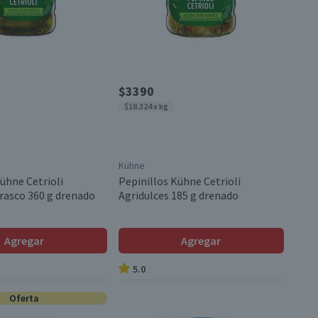
$3390
$18.324 x kg
Kühne
ühne Cetrioli
Pepinillos Kühne Cetrioli
Frasco 360 g drenado
Agridulces 185 g drenado
Agregar
Agregar
5.0
Oferta