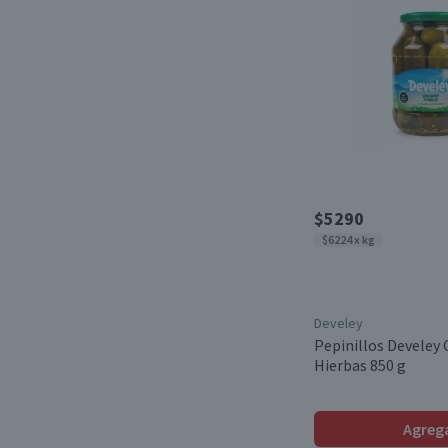
$5290
$6224 x kg
Develey
Pepinillos Develey 
Hierbas 850 g
Agreg