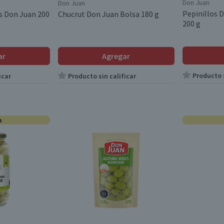
Don Juan
Don Juan
Pepinillos 
as Don Juan 200
Chucrut Don Juan Bolsa 180 g
200 g
ar
Agregar
Producto s
icar
Producto sin calificar
a