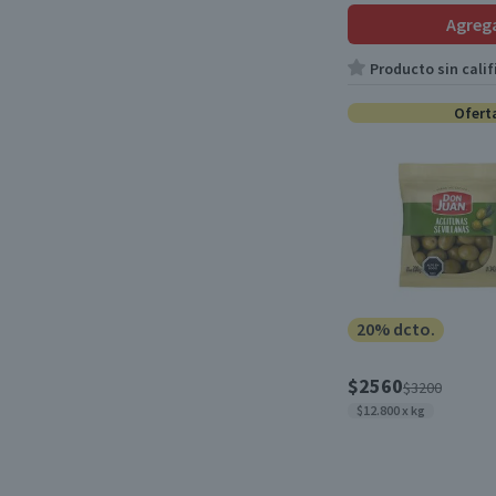
Apto para APLV
(31)
Agreg
Kosher
(11)
Producto sin calif
Libre de Sulfitos
(28)
Ofert
Libre de Gluten
(8)
20% dcto.
$2560
$3200
$12.800 x kg