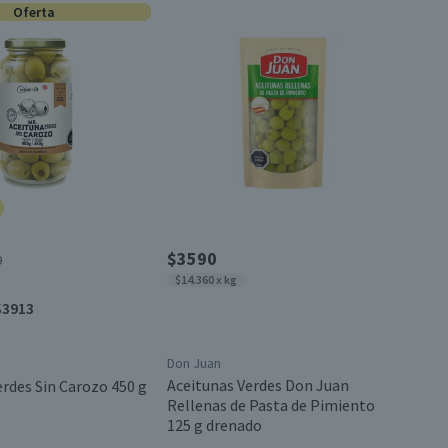
Oferta
$3590
0
$14.360 x kg
$3913
Don Juan
Aceitunas Verdes Don Juan
erdes Sin Carozo 450 g
Rellenas de Pasta de Pimiento
125 g drenado