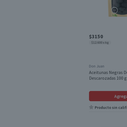
$3150
$12.600 x kg
Don Juan
Aceitunas Negras D
Descarozadas 100 g
Agreg
Producto sin calif