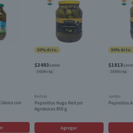
30% dcto.
30% dcto.
$3493
$1813
$4990
$259
$4109 x kg
$5036 x kg
Reitzel
Jumbo
Clásico con
Pepinillos Hugo Reitzel
Pepinillos A
Agridulces 850 g
ar
Agregar