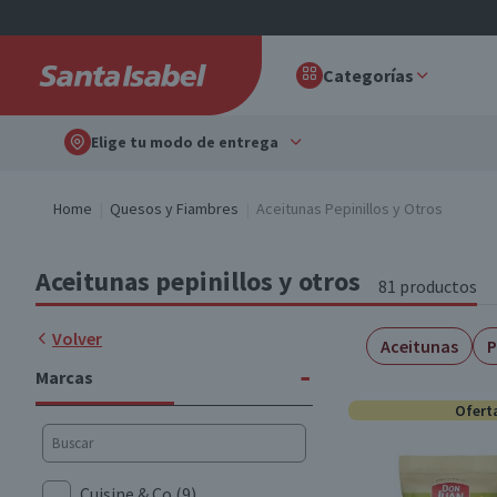
Categorías
Elige tu modo de entrega
Home
Quesos y Fiambres
Aceitunas Pepinillos y Otros
Aceitunas pepinillos y otros
81 productos
Volver
Aceitunas
P
-
Marcas
Ofert
Cuisine & Co
(9)