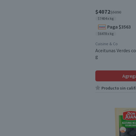
$4072
$5090
$7404 x kg
Paga $3563
$6478 x kg
Cuisine & Co
Aceitunas Verdes c
g
Agreg
Producto sin calif