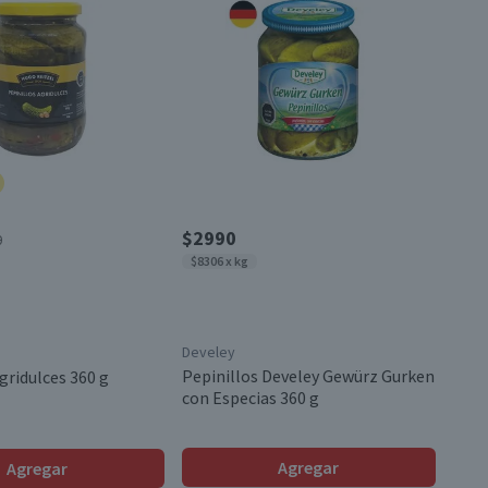
$2990
0
$8306 x kg
Develey
Pepinillos Develey Gewürz Gurken
gridulces 360 g
con Especias 360 g
Agregar
Agregar