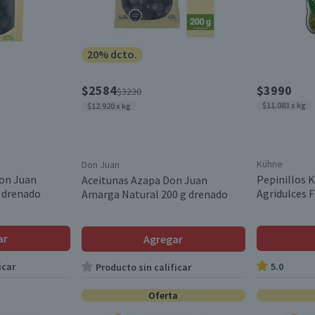
20% dcto.
$2584
$3990
$3230
$11.083 x kg
$12.920 x kg
Kühne
Don Juan
on Juan
Pepinillos K
Aceitunas Azapa Don Juan
 drenado
Agridulces 
Amarga Natural 200 g drenado
ar
Agregar
icar
5.0
Producto sin calificar
Oferta