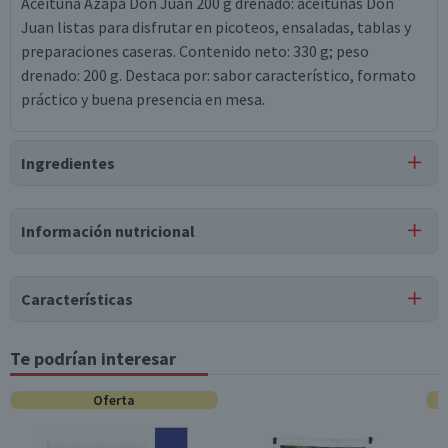
Aceituna Azapa Don Juan 200 g drenado: aceitunas Don
Juan listas para disfrutar en picoteos, ensaladas, tablas y
preparaciones caseras. Contenido neto: 330 g; peso
drenado: 200 g. Destaca por: sabor característico, formato
práctico y buena presencia en mesa.
Ingredientes
Ingredientes
Información nutricional
aceitunas, agua, vinagre de alcohol, sal, sorbato de potasio,
benzoato de sodio, sulfato ferroso.
Características
Puede contener
Trazas
de
gluten, soya, leche, huevo, mostaza, sulfitos.
Tipo de Producto
Te podrían interesar
Tabla nutricional
Aceitunas Azapa
Valores
Oferta
Por cada 1
Pack-Unitario
Por cada 100g/ml
medios
porción
Unitario