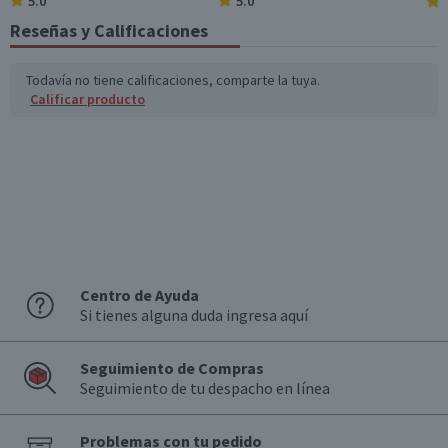
5.0
5.0
Azúcares totales
0,4
0,1
(g)
Reseñas y Calificaciones
Garantía Mínima Legal
Válida hasta su fecha de caducidad
Sodio (mg)
1.044
313,2
Todavía no tiene calificaciones, comparte la tuya.
Calificar producto
*Ingesta de referencia de un adulto promedio (8400 kj / 2000 kcal)
Centro de Ayuda
Si tienes alguna duda ingresa aquí
Seguimiento de Compras
Seguimiento de tu despacho en línea
Problemas con tu pedido