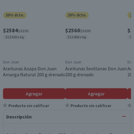
20% dcto.
20% dcto.
20
$2584
$2560
$1
$3230
$3200
$12.920 x kg
$12.800 x kg
$8
Don Juan
Don Juan
Don
Aceitunas Azapa Don Juan
Aceitunas Sevillanas Don Juan
Ac
Amarga Natural 200 g drenado
200 g drenado
200
Agregar
Agregar
Producto sin calificar
Producto sin calificar
Descripción