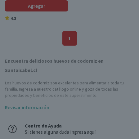
Agregar
4.3
1
Encuentra deliciosos huevos de codorniz en
Santaisabel.cl
Los huevos de codorniz son excelentes para alimentar a toda tu
familia. Ingresa a nuestro catálogo online y goza de todas las
propiedades y beneficios de este superalimento.
Revisar información
¿Qué beneficios tienen los huevos de codorniz?
Los huevos de codorniz son considerados alimentos con un alto
Centro de Ayuda
valor nutricional. Son ricos en proteínas de alto valor biológico,
Si tienes alguna duda ingresa aquí
vitaminas, minerales y ácidos grasos esenciales para el organismo.