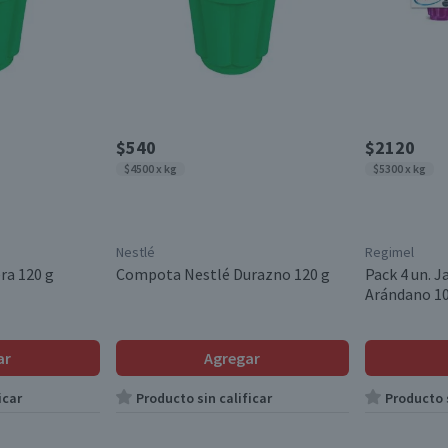
$540
$2120
$4500 x kg
$5300 x kg
Nestlé
Regimel
ra 120 g
Compota Nestlé Durazno 120 g
Pack 4 un. 
Arándano 10
ar
Agregar
icar
Producto sin calificar
Producto s