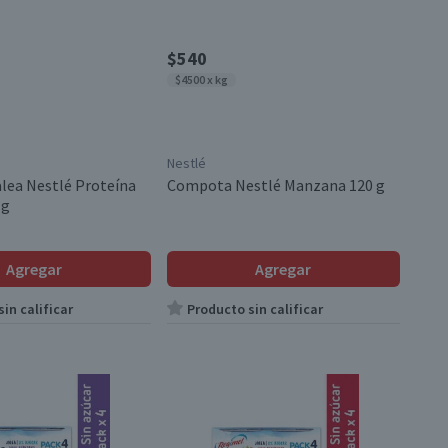
$540
$4500 x kg
Nestlé
alea Nestlé Proteína
Compota Nestlé Manzana 120 g
 g
Agregar
Agregar
in calificar
Producto sin calificar