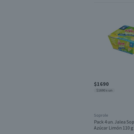
Apto para APLV
(4)
$1690
$1690 x un
Soprole
Pack 4 un. Jalea Sop
Azúcar Limón 110 g