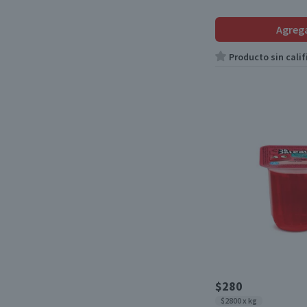
Agreg
Producto sin calif
$280
$2800 x kg