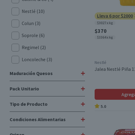
Nestlé
(10)
Lleva 6 por $2000
Colun
(3)
$3027 x kg
$370
Soprole
(6)
$3364 x kg
Regimel
(2)
Loncoleche
(3)
Nestlé
Jalea Nestlé Piña 1
+
Maduración Quesos
+
Pack Unitario
-
(1)
Agreg
De 1 a 3 meses
(2)
+
Tipo de Producto
Unitario
(4)
5.0
+
Condiciones Alimentarias
Jaleas
(21)
Jalea
(3)
+
Origen