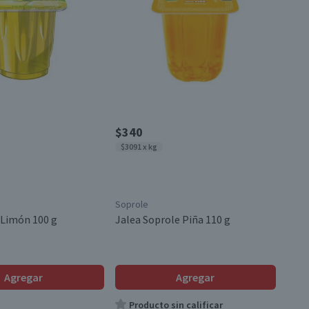
$340
$3091 x kg
Soprole
 Limón 100 g
Jalea Soprole Piña 110 g
Agregar
Agregar
Producto sin calificar