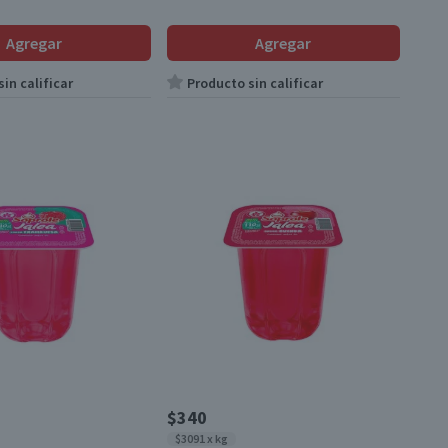
Agregar
Agregar
in calificar
Producto sin calificar
$340
$3091 x kg