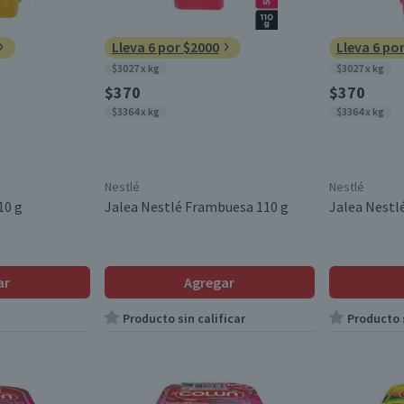
Lleva 6 por $2000
Lleva 6 po
$3027 x kg
$3027 x kg
$370
$370
$3364 x kg
$3364 x kg
Nestlé
Nestlé
10 g
Jalea Nestlé Frambuesa 110 g
Jalea Nestl
ar
Agregar
Producto sin calificar
Producto s