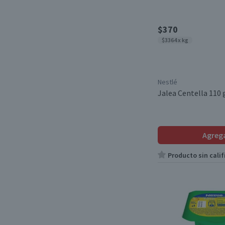
$370
$3364 x kg
Nestlé
Jalea Centella 110 
Agreg
Producto sin calif