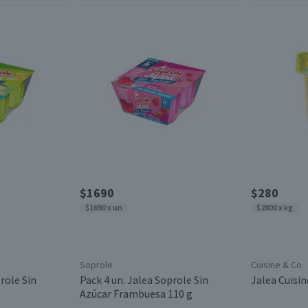
$1690
$280
$1690 x un
$2800 x kg
Soprole
Cuisine & Co
role Sin
Pack 4 un. Jalea Soprole Sin
Jalea Cuisi
Azúcar Frambuesa 110 g