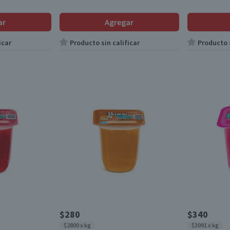
ar
Agregar
icar
Producto sin calificar
Producto s
$280
$340
$2800 x kg
$3091 x kg