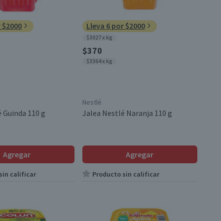
r $2000
Lleva 6 por $2000
$3027 x kg
$370
$3364 x kg
Nestlé
é Guinda 110 g
Jalea Nestlé Naranja 110 g
Agregar
Agregar
in calificar
Producto sin calificar