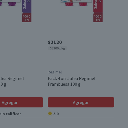
$2120
$5300 x kg
Regimel
Jalea Regimel
Pack 4 un. Jalea Regimel
0 g
Frambuesa 100 g
Agregar
Agregar
in calificar
5.0