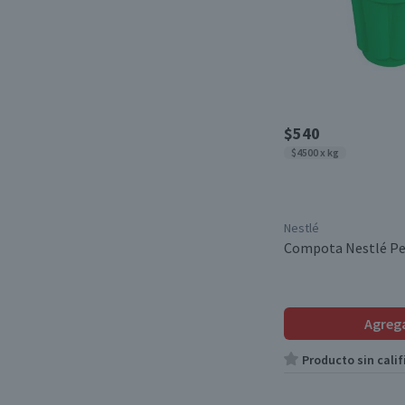
$540
$4500 x kg
Nestlé
Compota Nestlé Pe
Agreg
Producto sin calif