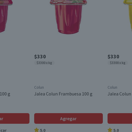
$330
$330
$3300 x kg
$3300 x kg
Colun
Colun
100 g
Jalea Colun Frambuesa 100 g
Jalea Colun
ar
Agregar
icar
5.0
5.0