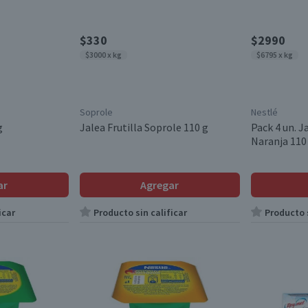
$330
$2990
$3000 x kg
$6795 x kg
Soprole
Nestlé
g
Jalea Frutilla Soprole 110 g
Pack 4 un. J
Naranja 110
ar
Agregar
icar
Producto sin calificar
Producto s