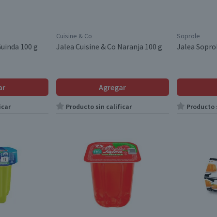
Cuisine & Co
Soprole
Guinda 100 g
Jalea Cuisine & Co Naranja 100 g
Jalea Sopro
ar
Agregar
icar
Producto sin calificar
Producto s