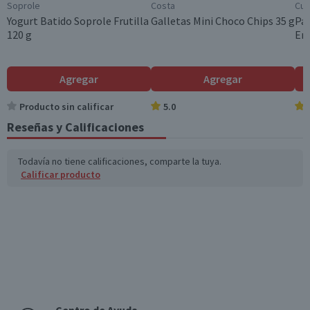
Soprole
Costa
Cui
Yogurt Batido Soprole Frutilla
Galletas Mini Choco Chips 35 g
Pac
120 g
Ent
Agregar
Agregar
Producto sin calificar
5.0
Reseñas y Calificaciones
Todavía no tiene calificaciones, comparte la tuya.
Calificar producto