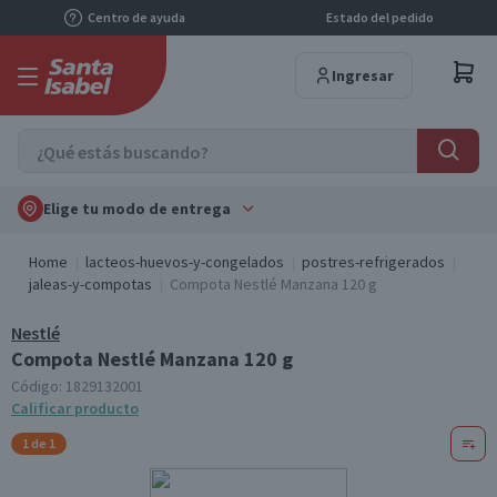
Centro de ayuda
Estado del pedido
Ingresar
Elige tu modo de entrega
Home
lacteos-huevos-y-congelados
postres-refrigerados
jaleas-y-compotas
Compota Nestlé Manzana 120 g
Nestlé
Compota Nestlé Manzana 120 g
Código:
1829132001
Calificar producto
1 de 1