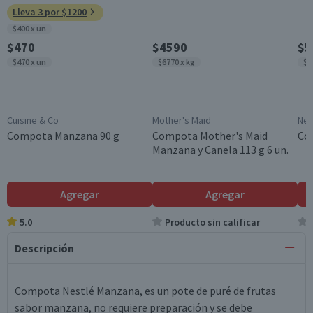
Lleva 3 por $1200
$400 x un
$470
$4590
$5
$470 x un
$6770 x kg
$4
Cuisine & Co
Mother's Maid
Nes
Compota Manzana 90 g
Compota Mother's Maid
Co
Manzana y Canela 113 g 6 un.
Agregar
Agregar
5.0
Producto sin calificar
Descripción
Compota Nestlé Manzana, es un pote de puré de frutas
sabor manzana, no requiere preparación y se debe