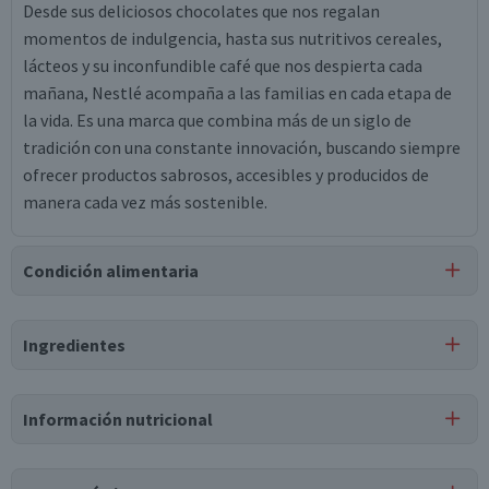
Desde sus deliciosos chocolates que nos regalan
momentos de indulgencia, hasta sus nutritivos cereales,
lácteos y su inconfundible café que nos despierta cada
mañana, Nestlé acompaña a las familias en cada etapa de
la vida. Es una marca que combina más de un siglo de
tradición con una constante innovación, buscando siempre
ofrecer productos sabrosos, accesibles y producidos de
manera cada vez más sostenible.
Condición alimentaria
Certificación
Ingredientes
Kosher
Ingredientes
Información nutricional
agua, pulpa concentrada de manzana (28%), espesante
almidón modificado de maíz, espesante goma garrofín,
Tabla nutricional