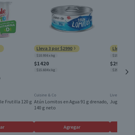
0
12,5
Doypack
12,2
2,7
Chile
Lleva 3 por $2990
Lleva 15 p
1,2
$10.956 x kg
$199 x un
$1420
$290
$15.604 x kg
$290 x un
0
Cuisine & Co
Livean
e Frutilla 120 g
Atún Lomitos en Agua 91 g drenado,
Jugo en Pol
140 g neto
ar
Agregar