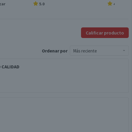
car
5.0
4.0
Calificar producto
Ordenar
por
Más reciente
O CALIDAD