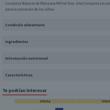
Compota Natural de Manzana Mifrut Vivo. Una Compota sin azúc
para la colcación de los niños.
Condición alimentaria
Certificación
Ingredientes
Kosher
Ingredientes
Información nutricional
puré de manzana, jugo concentrado de manzana.
Tabla nutricional
Puede contener
Características
Trazas
de
leche, cereales que contienen gluten.
Valores medios
Por cada 100g/ml
Te podrían interesar
Tipo de Producto
Energía (kCal)
56
Proteínas (g)
Oferta
0
Ofer
Almacenamiento