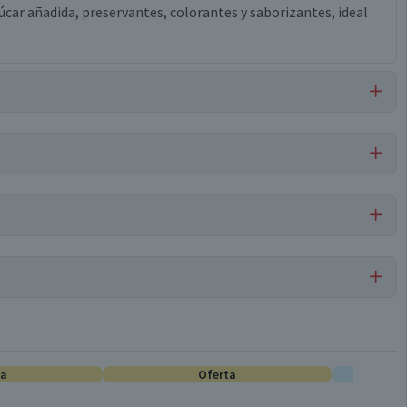
ar añadida, preservantes, colorantes y saborizantes, ideal
Por cada 1 porción
Compotas
50,4
ta
0
Oferta
E
Conservar en un lugar fresco y seco