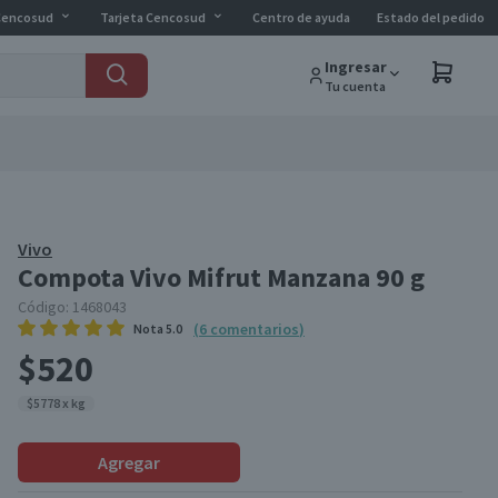
Cencosud
Tarjeta Cencosud
Centro de ayuda
Estado del pedido
Ingresar
Tu cuenta
Vivo
Compota Vivo Mifrut Manzana 90 g
Código:
1468043
(
6
comentarios
)
Nota
5.0
$520
$5778 x kg
Agregar