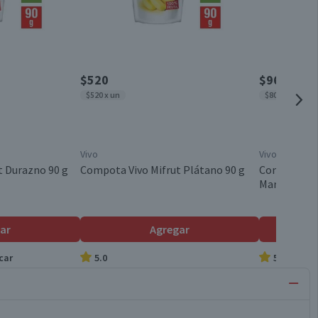
$520
$960
$520 x un
$8000 x kg
Vivo
Vivo
t Durazno 90 g
Compota Vivo Mifrut Plátano 90 g
Compota Vi
Maracuyá 12
ar
Agregar
car
5.0
5.0