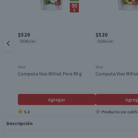
$520
$520
$520 x un
$520 x un
Vivo
Vivo
Compota Vivo Mifrut Pera 90 g
Compota Vivo Mifru
Agregar
Agreg
5.0
Producto sin califi
Descripción