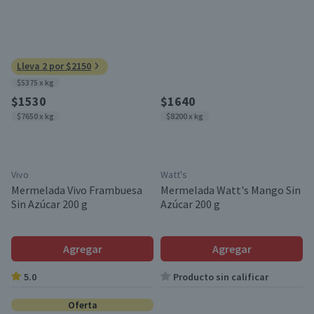
Lleva 2 por $2150
$5375 x kg
$1530
$1640
$7650 x kg
$8200 x kg
Vivo
Watt's
Mermelada Vivo Frambuesa
Mermelada Watt's Mango Sin
Sin Azúcar 200 g
Azúcar 200 g
Agregar
Agregar
5.0
Producto sin calificar
Oferta