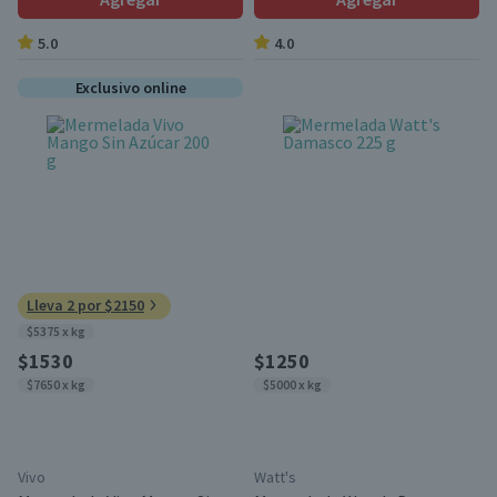
5.0
4.0
Exclusivo online
Lleva 2 por $2150
$5375 x kg
$1530
$1250
$7650 x kg
$5000 x kg
Vivo
Watt's