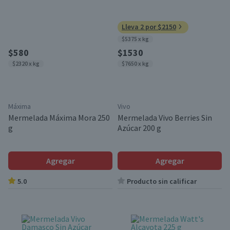
Lleva 2 por $2150
$5375 x kg
$580
$1530
$2320 x kg
$7650 x kg
Máxima
Vivo
Mermelada Máxima Mora 250
Mermelada Vivo Berries Sin
g
Azúcar 200 g
Agregar
Agregar
5.0
Producto sin calificar