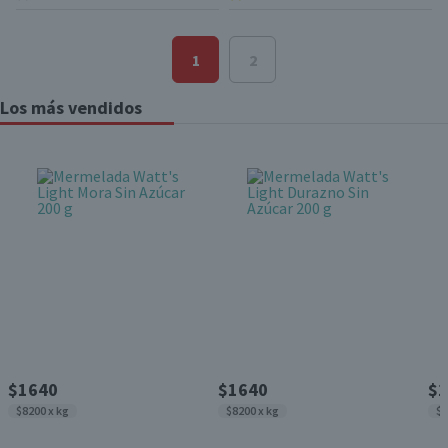
1
2
Los más vendidos
$1640
$1640
$1
$8200 x kg
$8200 x kg
$8