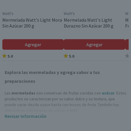
Watt's
Watt's
Wat
Mermelada Watt's Light Mora
Mermelada Watt's Light
Me
Sin Azúcar 200 g
Durazno Sin Azúcar 200 g
Fr
Agregar
Agregar
5.0
5.0
Explora las mermeladas y agrega sabor a tus
preparaciones
Las
mermeladas
son conservas de frutas cocidas con
azúcar
. Estos
productos se caracterizan por su sabor dulce y su textura, que
puede variar desde suave hasta con trozos de fruta. También hay
alternativas más livianas sin azúcar o light.
Revisar información
Sabores populares de mermeladas
La variedad de sabores es amplia, pero algunos de los más