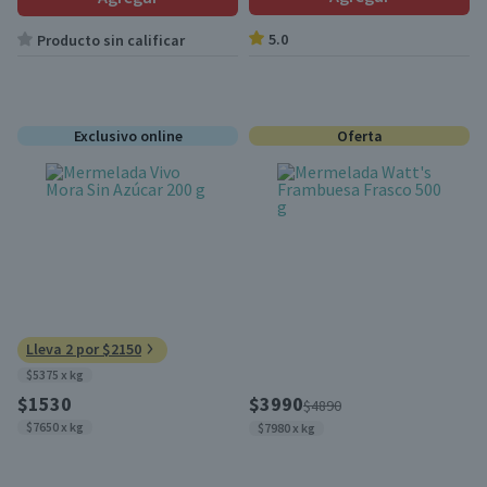
5.0
Producto sin calificar
Exclusivo online
Oferta
Lleva 2 por $2150
$5375 x kg
$1530
$3990
$4890
$7650 x kg
$7980 x kg