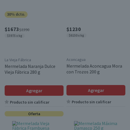
30% dcto.
$1673
$1230
$2390
$6150 x kg
$5975 x kg
Aconcagua
La Vieja Fábrica
Mermelada Aconcagua Mora
Mermelada Naranja Dulce
con Trozos 200 g
Vieja Fábrica 280 g
Agregar
Agregar
Producto sin calificar
Producto sin calificar
Oferta