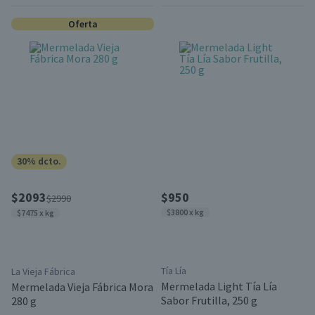
Oferta
30% dcto.
$2093
$950
$2990
$3800 x kg
$7475 x kg
Tía Lía
La Vieja Fábrica
Mermelada Light Tía Lía
Mermelada Vieja Fábrica Mora
Sabor Frutilla, 250 g
280 g