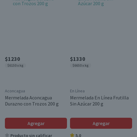
$1230
$1330
$6150 x kg
$6650 x kg
Aconcagua
En Línea
Mermelada Aconcagua
Mermelada En Línea Frutilla
Durazno con Trozos 200 g
Sin Azúcar 200 g
Agregar
Agregar
Producto sin calificar
5.0