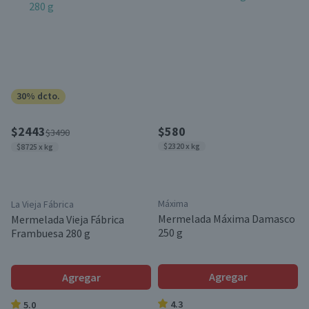
30% dcto.
$2443
$580
$3490
$2320 x kg
$8725 x kg
Máxima
La Vieja Fábrica
Mermelada Máxima Damasco
Mermelada Vieja Fábrica
250 g
Frambuesa 280 g
Agregar
Agregar
4.3
5.0