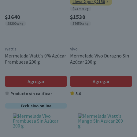
Lleva 2 por $2150
$5375 x kg
$1640
$1530
$8200 x kg
$7650 x kg
Watt's
Vivo
Mermelada Watt's 0% Azúcar
Mermelada Vivo Durazno Sin
Frambuesa 200 g
Azúcar 200 g
Agregar
Agregar
Producto sin calificar
5.0
Exclusivo online