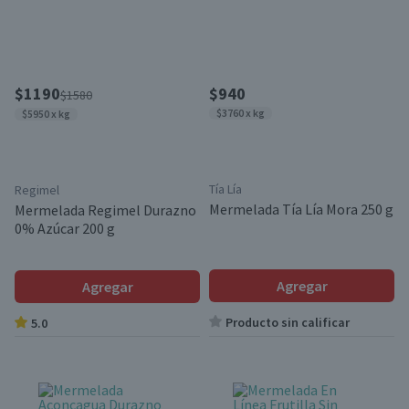
$1190
$940
$1580
$3760 x kg
$5950 x kg
Tía Lía
Regimel
Mermelada Tía Lía Mora 250 g
Mermelada Regimel Durazno
0% Azúcar 200 g
Agregar
Agregar
Producto sin calificar
5.0