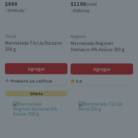
$890
$1190
$1580
$3560 x kg
$5950 x kg
Tía Lía
Regimel
Mermelada Tía Lía Durazno
Mermelada Regimel
250 g
Damasco 0% Azúcar 200 g
Agregar
Agregar
Producto sin calificar
5.0
Oferta