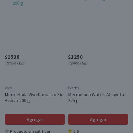
$1530
$1250
$7650 x kg
$5000 x kg
Vivo
Watt's
Mermelada Vivo Damasco Sin
Mermelada Watt's Alcayota
Azúcar 200 g
225 g
Agregar
Agregar
Producto sin calificar
5.0