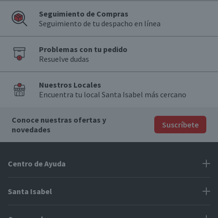
Seguimiento de Compras
Seguimiento de tu despacho en línea
Problemas con tu pedido
Resuelve dudas
Nuestros Locales
Encuentra tu local Santa Isabel más cercano
Conoce nuestras ofertas y
Suscríbete
novedades
Centro de Ayuda
Problemas con tu pedido
Santa Isabel
Información de pago
Proveedores