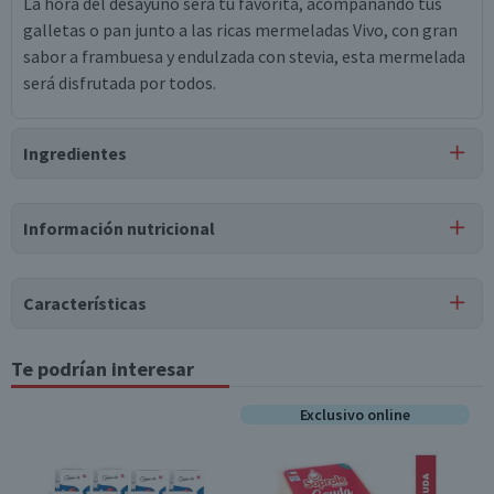
La hora del desayuno será tu favorita, acompañando tus
galletas o pan junto a las ricas mermeladas Vivo, con gran
sabor a frambuesa y endulzada con stevia, esta mermelada
será disfrutada por todos.
Ingredientes
Ingredientes
Información nutricional
agua, frambuesas (20%), puré concentrado de manzana,
jarabe de maltitol, polidextrosa, jugo concentrado de
Tabla nutricional
manzana, carragenina, goma xanthan, saborizante
Características
idéntico a natural, citrato de potasio, ácido ascórbico,
Valores
Por cada 1
Por cada 100g/ml
colorante caramelo iv, colorante natural carmín de
medios
porción
Tipo de Producto
Te podrían interesar
cochinilla, benzoato de sodio, sorbato de potasio, stevia,
Mermeladas
Energía (kCal)
102
15,3
sucralosa.
Exclusivo online
Almacenamiento
Conservar en un lugar fresco y seco
Proteínas (g)
0
0
Puede contener
Envase
Trazas
de
almendras, gluten, huevo, leche, nueces, soya,
Grasas Totales (g)
0
0