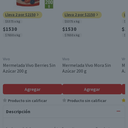
Lleva 2 por $2150
Lleva 2 por $2150
Ll
$5375 x kg
$5375 x kg
$5
$1530
$1530
$1
$7650 x kg
$7650 x kg
$7
Vivo
Vivo
Viv
Mermelada Vivo Berries Sin
Mermelada Vivo Mora Sin
Me
Azúcar 200 g
Azúcar 200 g
Azú
Agregar
Agregar
Producto sin calificar
Producto sin calificar
Descripción