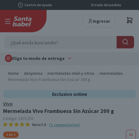
Centro de ayuda
Estado del pedido
Ingresar
Elige tu modo de entrega
Home
despensa
mermeladas-miel-y-otros
mermeladas
Mermelada Vivo Frambuesa Sin Azúcar 200 g
Exclusivo online
Vivo
Mermelada Vivo Frambuesa Sin Azúcar 200 g
Código:
1671255
(
1
comentarios
)
Nota
5.0
1 de 1