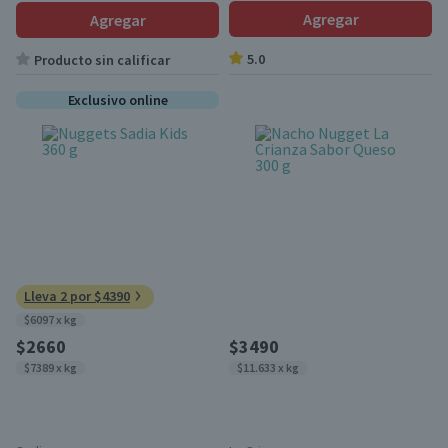
Agregar
Agregar
5.0
Producto sin calificar
Exclusivo online
Lleva 2 por $4390
$6097 x kg
$2660
$3490
$7389 x kg
$11.633 x kg