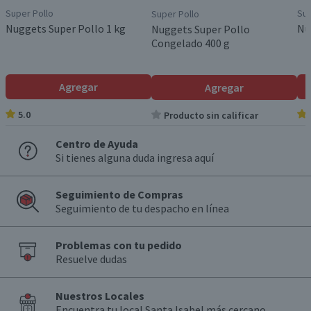
Super Pollo
Sup
Super Pollo
Nuggets Super Pollo 1 kg
Nu
Nuggets Super Pollo
Congelado 400 g
Agregar
Agregar
5.0
Producto sin calificar
Centro de Ayuda
Si tienes alguna duda ingresa aquí
Seguimiento de Compras
Seguimiento de tu despacho en línea
Problemas con tu pedido
Resuelve dudas
Nuestros Locales
Encuentra tu local Santa Isabel más cercano