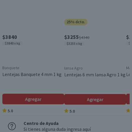
25% dcto.
$3840
$3255
$1
$4340
$3840 x kg
$1
$3255 x kg
Banquete
Má
Iansa Agro
Lentejas Banquete 4 mm 1 kg
Le
Lentejas 6 mm Iansa Agro 1 kg
Agregar
Agregar
5.0
5.0
Centro de Ayuda
Si tienes alguna duda ingresa aquí