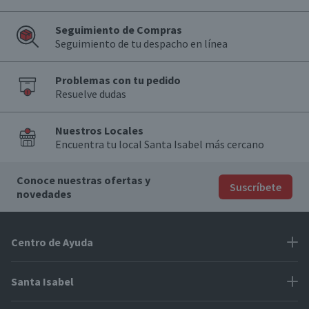
Seguimiento de Compras
Seguimiento de tu despacho en línea
Problemas con tu pedido
Resuelve dudas
Nuestros Locales
Encuentra tu local Santa Isabel más cercano
Conoce nuestras ofertas y
Suscríbete
novedades
Centro de Ayuda
Problemas con tu pedido
Santa Isabel
Información de pago