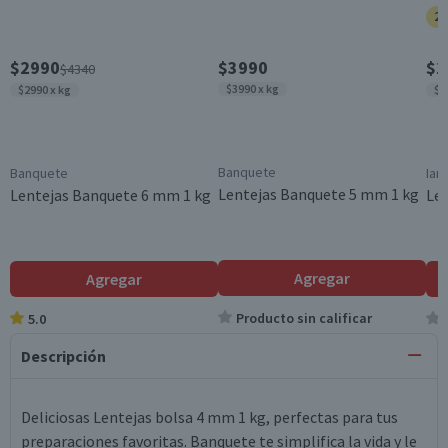
25
$2990
$3990
$2
$4340
$3990 x kg
$2990 x kg
$2
Banquete
Banquete
Ian
Lentejas Banquete 5 mm 1 kg
Lentejas Banquete 6 mm 1 kg
Len
Agregar
Agregar
Producto sin calificar
5.0
Descripción
Deliciosas Lentejas bolsa 4 mm 1 kg, perfectas para tus
preparaciones favoritas. Banquete te simplifica la vida y le