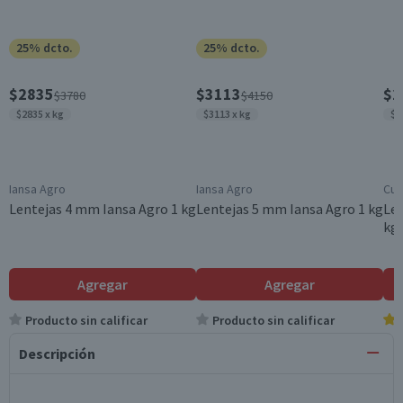
25% dcto.
25% dcto.
$2835
$3113
$2
$3780
$4150
$2835 x kg
$3113 x kg
$2
Iansa Agro
Iansa Agro
Cui
Lentejas 4 mm Iansa Agro 1 kg
Lentejas 5 mm Iansa Agro 1 kg
Len
kg
Agregar
Agregar
Producto sin calificar
Producto sin calificar
Descripción