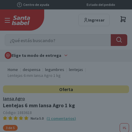
Centro de ayuda
Estado del pedido
Ingresar
Elige tu modo de entrega
Home
despensa
legumbres
lentejas
Lentejas 6 mm Iansa Agro 1 kg
Oferta
Iansa Agro
Lentejas 6 mm Iansa Agro 1 kg
Código:
1883618
(
1
comentarios
)
Nota
5.0
3 de 5