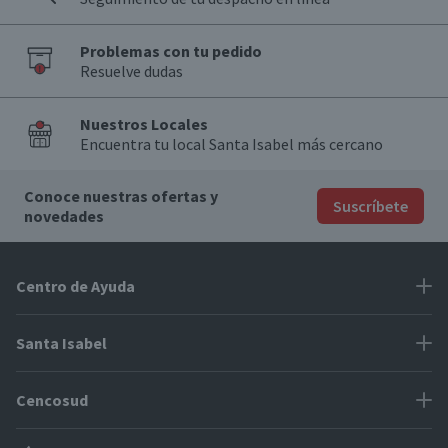
Problemas con tu pedido
Resuelve dudas
Nuestros Locales
Encuentra tu local Santa Isabel más cercano
Conoce nuestras ofertas y
Suscríbete
novedades
Centro de Ayuda
Problemas con tu pedido
Santa Isabel
Información de pago
Proveedores
Cencosud
Cómo modificar mis datos
Espacio Mypes