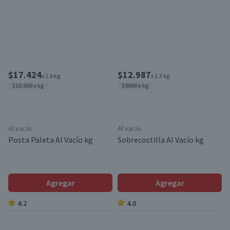
$17.424
$12.987
x 1.6 kg
x 1.3 kg
$10.890 x kg
$9990 x kg
Al vacío
Al vacío
Posta Paleta Al Vacío kg
Sobrecostilla Al Vacío kg
Agregar
Agregar
4.2
4.0