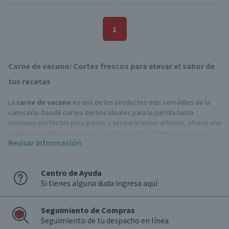
1
Carne de vacuno: Cortes frescos para elevar el sabor de
tus recetas
La
carne de vacuno
es uno de los productos más versátiles de la
carnicería. Desde cortes tiernos ideales para la parrilla hasta
opciones perfectas para guisos y preparaciones al horno, ofrece una
amplia variedad que se adapta a cada ocasión y forma de cocinar.
Revisar información
Conoce los cortes de carne de vacuno más populares
Centro de Ayuda
Existen distintos cortes que se adaptan a diferentes preparaciones
Si tienes alguna duda ingresa aquí
en la cocina.
Cortes para parrilla
Seguimiento de Compras
Son los protagonistas de cualquier asado. Incluyen cortes como
Seguimiento de tu despacho en línea
lomo liso, lomo vetado, asiento, entraña y punta picana, que