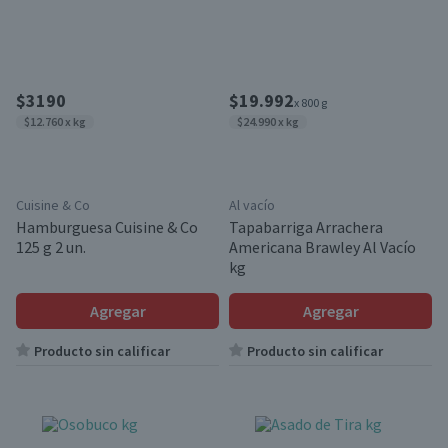
$3190
$19.992
x 800 g
$12.760 x kg
$24.990 x kg
Cuisine & Co
Al vacío
Hamburguesa Cuisine & Co
Tapabarriga Arrachera
125 g 2 un.
Americana Brawley Al Vacío
kg
Agregar
Agregar
Producto sin calificar
Producto sin calificar