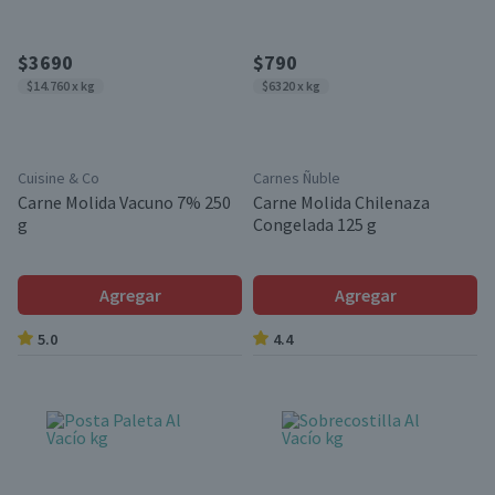
$3690
$790
$14.760 x kg
$6320 x kg
Cuisine & Co
Carnes Ñuble
Carne Molida Vacuno 7% 250
Carne Molida Chilenaza
g
Congelada 125 g
Agregar
Agregar
5.0
4.4