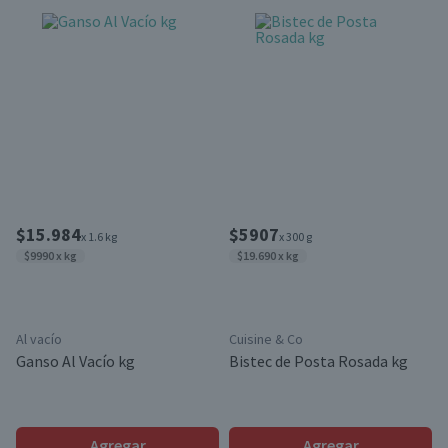
$15.984
$5907
x 1.6 kg
x 300 g
$9990 x kg
$19.690 x kg
Al vacío
Cuisine & Co
Ganso Al Vacío kg
Bistec de Posta Rosada kg
Agregar
Agregar