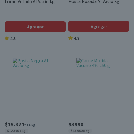
Posta Rosada Al Vacío kg
Lomo Vetado Al Vacío kg
Agregar
Agregar
4.8
4.5
$19.824
$3990
x 1.6 kg
$12.390 x kg
$15.960 x kg