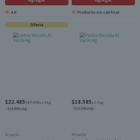
4.6
Producto sin calificar
Oferta
$22.485
$18.585
$27.135
x 1.5 kg
x 1.5 kg
$12.390 x kg
$14.990 x kg
Al vacío
Al vacío