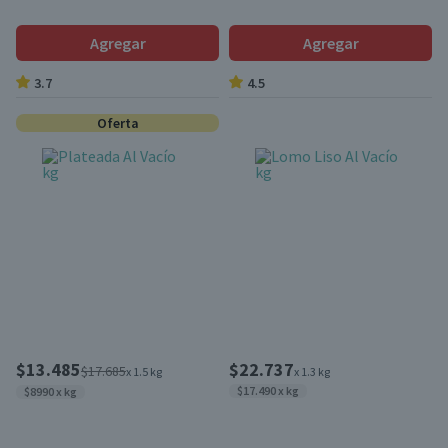
Agregar
Agregar
3.7
4.5
Oferta
$13.485
$22.737
$17.685
x 1.5 kg
x 1.3 kg
$17.490 x kg
$8990 x kg