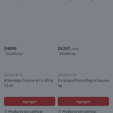
$4890
$6207
x 300 g
$11.643 x kg
$20.690 x kg
Cuisine & Co
Cuisine & Co
Albóndiga Cuisine & Co 420 g
Escalopa Posta Negra Vacuno
12 un.
kg
Agregar
Agregar
Producto sin calificar
Producto sin calificar