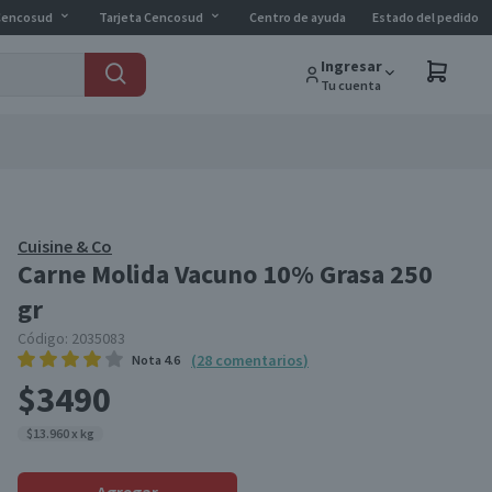
Cencosud
Tarjeta Cencosud
Centro de ayuda
Estado del pedido
Ingresar
Tu cuenta
Cuisine & Co
Carne Molida Vacuno 10% Grasa 250
gr
Código:
2035083
(
28
comentarios
)
Nota
4.6
$3490
$13.960 x kg