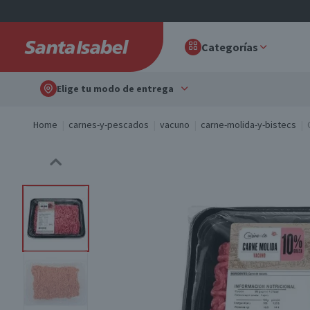
Categorías
Elige tu modo de entrega
Home
carnes-y-pescados
vacuno
carne-molida-y-bistecs