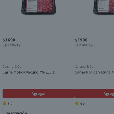
$3690
$3990
$14.760 x kg
$15.960 x kg
Cuisine & Co
Cuisine & Co
Carne Molida Vacuno 7% 250 g
Carne Molida Vacuno 4
Agregar
Agreg
5.0
4.0
Descripción