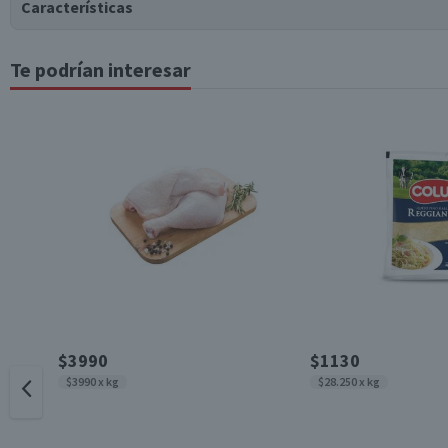
Características
Te podrían interesar
Tipo de Producto
Almacenamiento
Garantía Mínima Legal
$3990
$1130
$3990 x kg
$28.250 x kg