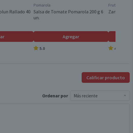
Pomarola
Frutas y Verd
olun Rallado 40
Salsa de Tomate Pomarola 200 g 6
Zanahoria B
un.
ar
Agregar
5.0
4.9
Calificar producto
Ordenar
por
Más reciente