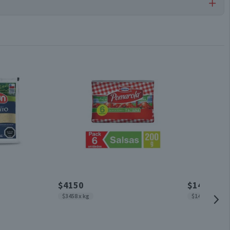
Carne Molida
Conservar refrigerado
Válida hasta su fecha de caducidad
$4150
$1450
$3458 x kg
$1450 x kg