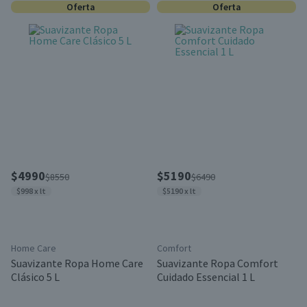
Oferta
Oferta
$4990
$5190
$8550
$6490
$998 x lt
$5190 x lt
Home Care
Comfort
Suavizante Ropa Home Care
Suavizante Ropa Comfort
Clásico 5 L
Cuidado Essencial 1 L