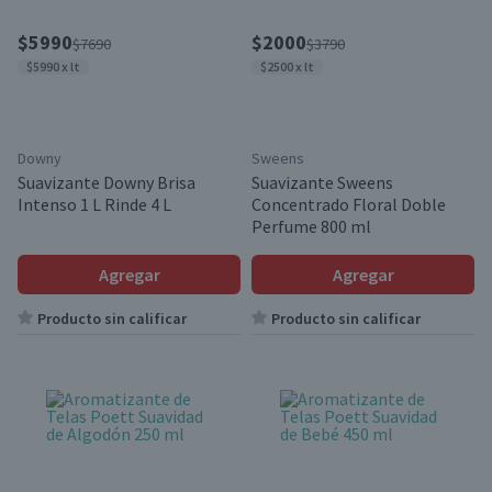
$5990
$2000
$7690
$3790
$5990 x lt
$2500 x lt
Downy
Sweens
Suavizante Downy Brisa
Suavizante Sweens
Intenso 1 L Rinde 4 L
Concentrado Floral Doble
Perfume 800 ml
Agregar
Agregar
Producto sin calificar
Producto sin calificar