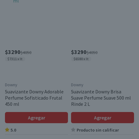
$3290
$3290
$4050
$4050
$7311 x lt
$6580 x lt
Downy
Downy
Suavizante Downy Adorable
Suavizante Downy Brisa
Perfume Sofisticado Frutal
Suave Perfume Suave 500 ml
450 ml
Rinde 2 L
Agregar
Agregar
5.0
Producto sin calificar