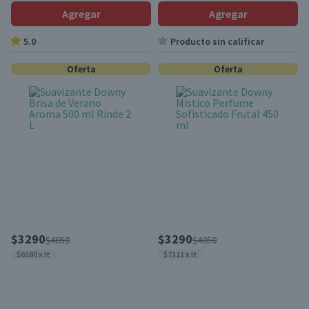
Agregar
Agregar
5.0
Producto sin calificar
Oferta
Oferta
$3290
$3290
$4050
$4050
$6580 x lt
$7311 x lt