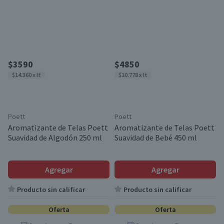
$3590
$4850
$14.360 x lt
$10.778 x lt
Poett
Poett
Aromatizante de Telas Poett
Aromatizante de Telas Poett
Suavidad de Algodón 250 ml
Suavidad de Bebé 450 ml
Agregar
Agregar
Producto sin calificar
Producto sin calificar
Oferta
Oferta