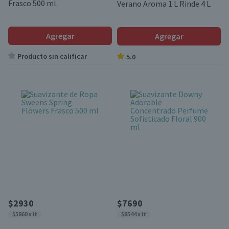
Frasco 500 ml
Verano Aroma 1 L Rinde 4 L
Agregar
Agregar
Producto sin calificar
5.0
$2930
$7690
$5860 x lt
$8544 x lt