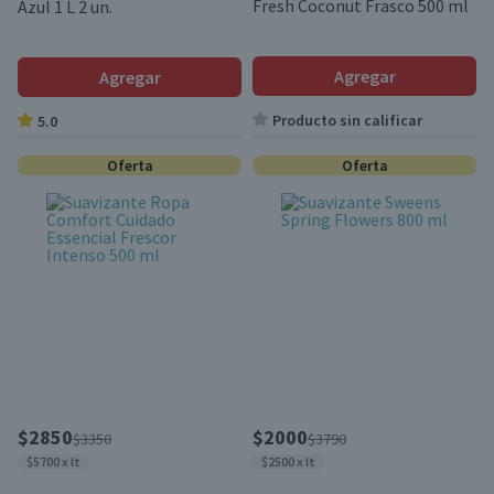
Fresh Coconut Frasco 500 ml
Azul 1 L 2 un.
Agregar
Agregar
Producto sin calificar
5.0
Oferta
Oferta
$2850
$2000
$3350
$3790
$5700 x lt
$2500 x lt