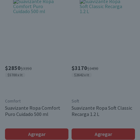
$2850
$3170
$3350
$3490
$5700 x lt
$2642 x lt
Comfort
Soft
Suavizante Ropa Comfort
Suavizante Ropa Soft Classic
Puro Cuidado 500 ml
Recarga 1.2 L
Agregar
Agregar