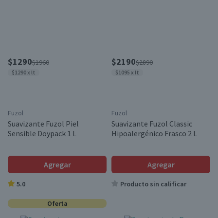
$1290
$2190
$1960
$2890
$1290 x lt
$1095 x lt
Fuzol
Fuzol
Suavizante Fuzol Piel
Suavizante Fuzol Classic
Sensible Doypack 1 L
Hipoalergénico Frasco 2 L
Agregar
Agregar
5.0
Producto sin calificar
Oferta