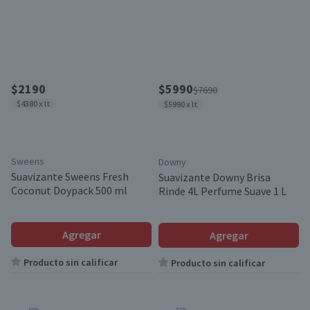
$2190
$5990
$7690
$4380 x lt
$5990 x lt
Sweens
Downy
Suavizante Sweens Fresh
Suavizante Downy Brisa
Coconut Doypack 500 ml
Rinde 4L Perfume Suave 1 L
Agregar
Agregar
Producto sin calificar
Producto sin calificar