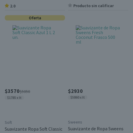
Producto sin calificar
2.0
Oferta
$3570
$2930
$5050
$5860 x lt
$1785 x lt
Sweens
Soft
Suavizante de Ropa Sweens
Suavizante Ropa Soft Classic