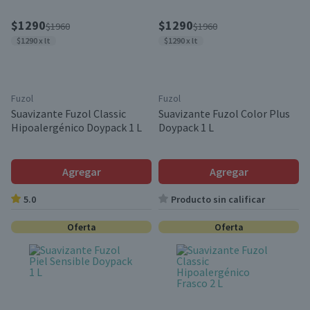
$1290
$1290
$1960
$1960
$1290 x lt
$1290 x lt
Fuzol
Fuzol
Suavizante Fuzol Classic
Suavizante Fuzol Color Plus
Hipoalergénico Doypack 1 L
Doypack 1 L
Agregar
Agregar
5.0
Producto sin calificar
Oferta
Oferta