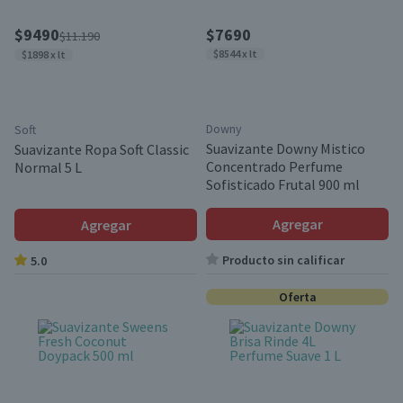
$9490
$7690
$11.190
$8544 x lt
$1898 x lt
Downy
Soft
Suavizante Downy Mistico
Suavizante Ropa Soft Classic
Concentrado Perfume
Normal 5 L
Sofisticado Frutal 900 ml
Agregar
Agregar
Producto sin calificar
5.0
Oferta