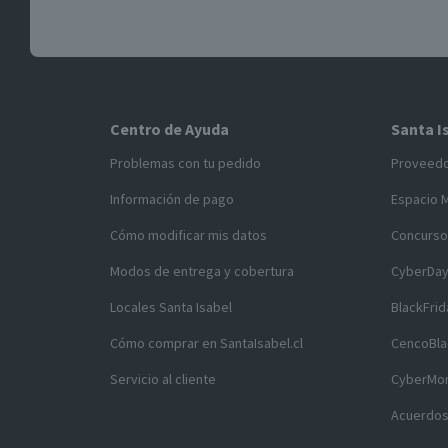
Centro de Ayuda
Santa I
Problemas con tu pedido
Proveed
Información de pago
Espacio 
Cómo modificar mis datos
Concurso
Modos de entrega y cobertura
CyberDa
Locales Santa Isabel
BlackFrid
Cómo comprar en SantaIsabel.cl
CencoBla
Servicio al cliente
CyberMo
Acuerdos