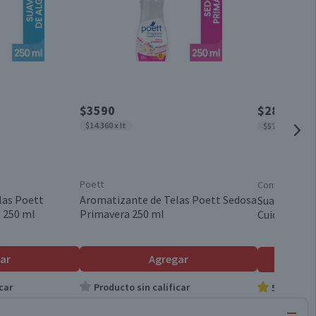
$3590
$2850
$335
$14.360 x lt
$5700 x lt
Poett
Comfort
las Poett
Aromatizante de Telas Poett Sedosa
Suavizante
 250 ml
Primavera 250 ml
Cuidado 500
ar
Agregar
car
Producto sin calificar
5.0