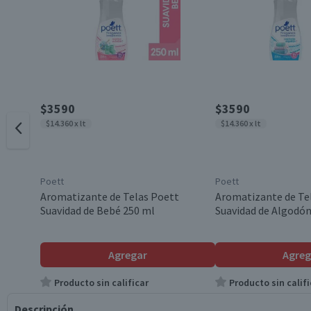
$3590
$3590
$14.360 x lt
$14.360 x lt
Poett
Poett
Aromatizante de Telas Poett
Aromatizante de Te
Suavidad de Bebé 250 ml
Suavidad de Algodón
Agregar
Agreg
Producto sin calificar
Producto sin califi
Descripción