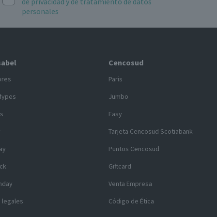
de privacidad y de tratamiento de datos
personales
sabel
Cencosud
ores
Paris
Mypes
Jumbo
s
Easy
y
Tarjeta Cencosud Scotiabank
ay
Puntos Cencosud
ck
Giftcard
nday
Venta Empresa
 legales
Código de Ética