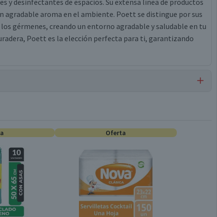
 y desinfectantes de espacios. Su extensa línea de productos
un agradable aroma en el ambiente. Poett se distingue por sus
y los gérmenes, creando un entorno agradable y saludable en tu
uradera, Poett es la elección perfecta para ti, garantizando
Aromatizantes de Telas
ta
Oferta
Conservar en un lugar fresco y seco
450 ml
Válida hasta su fecha de caducidad