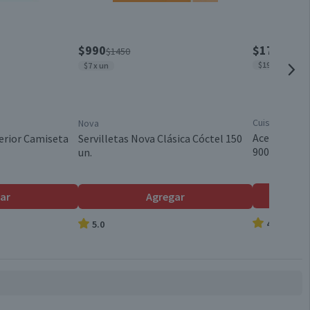
$990
$1790
$1450
$1989 x lt
$7 x un
Cuisine & Co
Nova
Aceite Veget
erior Camiseta
Servilletas Nova Clásica Cóctel 150
900 ml
un.
ar
Agregar
4.8
5.0