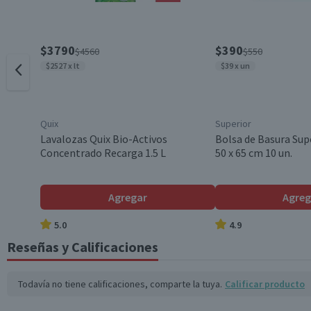
$3790
$390
$4560
$550
$2527 x lt
$39 x un
Quix
Superior
Lavalozas Quix Bio-Activos
Bolsa de Basura Sup
Concentrado Recarga 1.5 L
50 x 65 cm 10 un.
Agregar
Agreg
5.0
4.9
Reseñas y Calificaciones
Todavía no tiene calificaciones, comparte la tuya.
Calificar producto