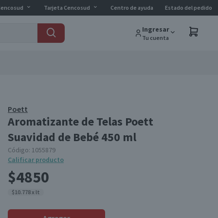
Cencosud
Tarjeta Cencosud
Centro de ayuda
Estado del pedido
Ingresar
Tu cuenta
Poett
Aromatizante de Telas Poett
Suavidad de Bebé 450 ml
Código:
1055879
Calificar producto
$4850
$10.778 x lt