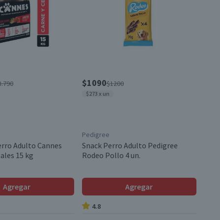
$1090
8.790
$1200
$273 x un
Pedigree
rro Adulto Cannes
Snack Perro Adulto Pedigree
ales 15 kg
Rodeo Pollo 4 un.
Agregar
Agregar
4.8