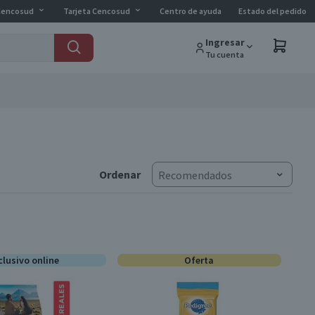
Cencosud
Tarjeta Cencosud
Centro de ayuda
Estado del pedido
Ingresar
Tu cuenta
Ordenar
Recomendados
clusivo online
Oferta