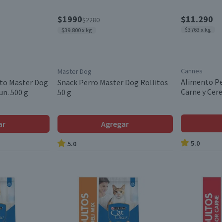
$1990
$11.290
$2280
$3763 x kg
$39.800 x kg
Cannes
Master Dog
Alimento Pe
lto Master Dog
Snack Perro Master Dog Rollitos
Carne y Cere
un. 500 g
50 g
ar
Agregar
5.0
5.0