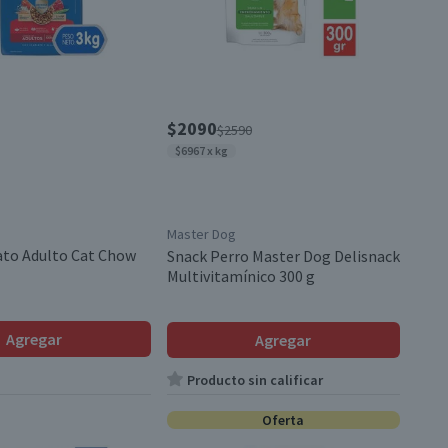
$2090
$2590
$6967 x kg
Master Dog
ato Adulto Cat Chow
Snack Perro Master Dog Delisnack
Multivitamínico 300 g
Agregar
Agregar
Producto sin calificar
Oferta