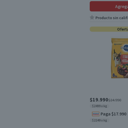
Agreg
Doguitos
(1)
Carne y Verduras
(4)
Producto sin calif
Champion Cat
(9)
Carne, Leche y Pollo
(1)
Ofert
Goofy
(1)
Carne, Pollo y Cereales
(2)
Drag Pharma
(1)
Carne, Pollo y Leche
(1)
Stay Happy
(2)
Carne, Pollo y Vegetales
(2)
Gran Cani
(3)
Carne, Pollo, Frutas y Leche
(1)
Dip Dog
(2)
Cerdo
(1)
Amity
(2)
Leche
(1)
Imexporta
(1)
$19.990
$24.990
$2499 x kg
Mix
(1)
Dentalife
(1)
Paga $17.990
Paté Pescado
(1)
$2249 x kg
Anasac
(1)