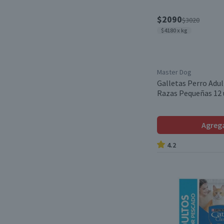
$2090
Salmón y Sardina
(2)
$3020
$4180 x kg
Sardina
(1)
Vacuno
(1)
Master Dog
Vejiga
(1)
Galletas Perro Adu
Razas Pequeñas 12 
Yogurt Natural, Calabaza,
Arándanos, Cranberry
(1)
Agreg
4.2