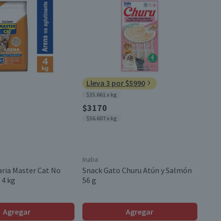
Lleva 3 por $5990
$35.661 x kg
$3170
$56.607 x kg
Inaba
aria Master Cat No
Snack Gato Churu Atún y Salmón
 4 kg
56 g
Agregar
Agregar