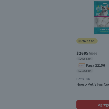
50% dcto.
$2695
$5390
$2695 x un
Paga $2156
$2156 x un
Pet's Fun
Hueso Pet's Fun Cue
Agreg