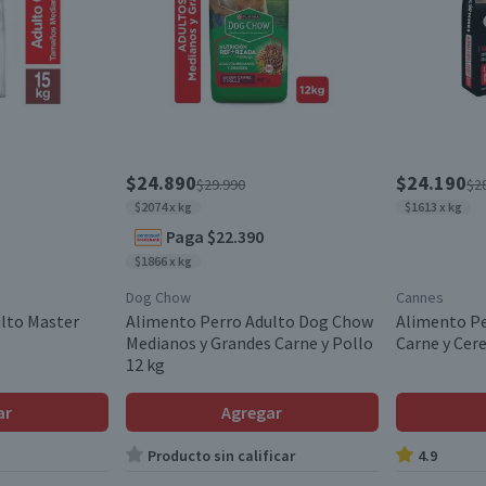
$24.890
$24.190
$29.990
$2
$2074 x kg
$1613 x kg
Paga $22.390
$1866 x kg
Dog Chow
Cannes
lto Master
Alimento Perro Adulto Dog Chow
Alimento Pe
Medianos y Grandes Carne y Pollo
Carne y Cere
12 kg
ar
Agregar
Producto sin calificar
4.9