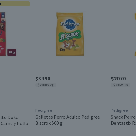
a
$3990
$2070
$7980 x kg
$296 x un
Pedigree
Pedigree
Galletas Perro Adulto Pedigree
Snack Perro
ulto Doko
Biscrok 500 g
Dentastix R
Carne y Pollo