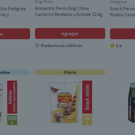
Dog Chow
Pedigree
Alimento Perro Dog Chow
lto Pedigree
Snack Perro
Cachorro Mediano y Grande 12 kg
ne y
Rodeo Carne
Agregar
ar
Producto sin calificar
5.0
online
Oferta