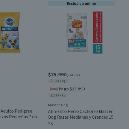
Exclusivo online
$25.990
$34.760
$1733 x kg
Paga $23.990
$1599 x kg
Master Dog
 Adulto Pedigree
Alimento Perro Cachorro Master
azas Pequeñas 7 un.
Dog Razas Medianas y Grandes 15
kg