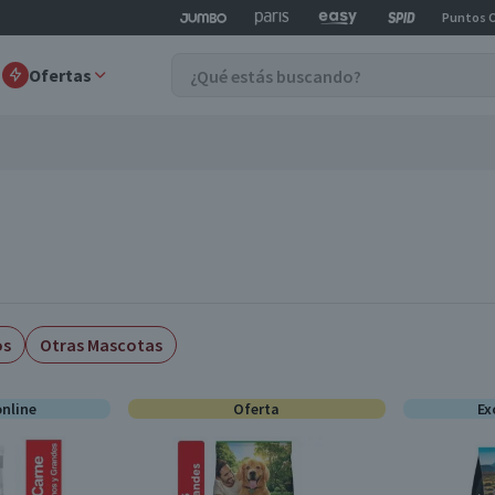
Puntos 
Ofertas
os
Otras Mascotas
online
Oferta
Ex