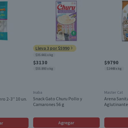
Lleva 3 por $5990
$35.661 x kg
$3130
$9790
$55.893 x kg
$2448 x kg
Inaba
Master Cat
Snack Gato Churu Pollo y
Arena Sanit
ro 2-3'' 10 un.
Camarones 56 g
Aglutinante
Agregar
ar