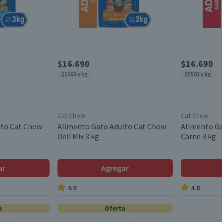
$16.690
$16.690
$5563 x kg
$5563 x kg
Cat Chow
Cat Chow
lto Cat Chow
Alimento Gato Adulto Cat Chow
Alimento G
Deli Mix 3 kg
Carne 3 kg
ar
Agregar
4.9
4.8
a
Oferta