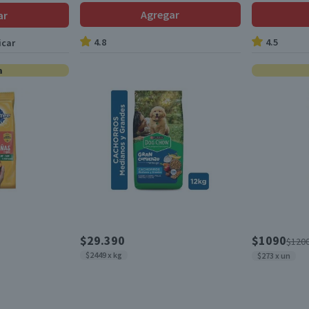
Agregar
ar
4.8
4.5
icar
a
$29.390
$1090
$120
$2449 x kg
$273 x un