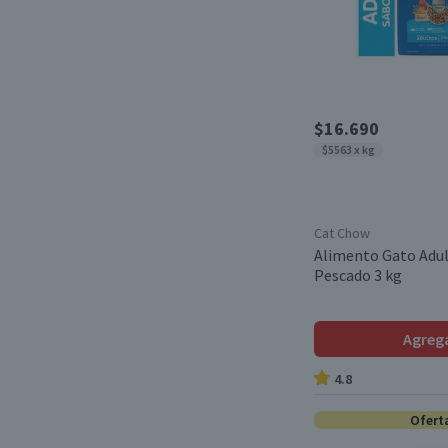
$16.690
$5563 x kg
Cat Chow
Alimento Gato Adu
Pescado 3 kg
Agreg
4.8
Ofert