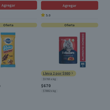
Agregar
Agregar
5.0
Oferta
Oferta
Lleva 2 por $980
$5765 x kg
$670
0
$7882 x kg