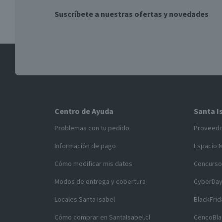
Suscríbete a nuestras ofertas y novedades
Centro de Ayuda
Santa I
Problemas con tu pedido
Proveed
Información de pago
Espacio 
Cómo modificar mis datos
Concurso
Modos de entrega y cobertura
CyberDa
Locales Santa Isabel
BlackFrid
Cómo comprar en SantaIsabel.cl
CencoBla