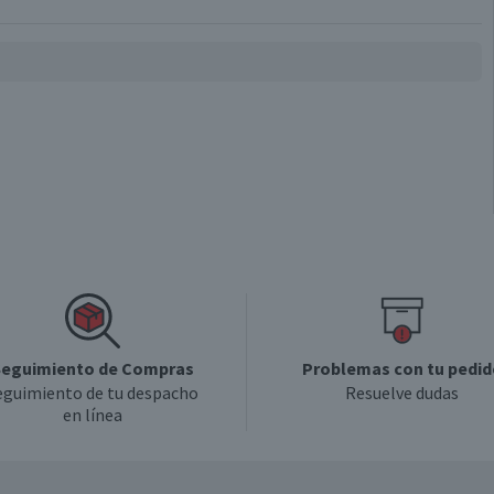
Carne y Pollo
Válida hasta su fecha de caducidad
eguimiento de Compras
Problemas con tu pedid
eguimiento de tu despacho
Resuelve dudas
en línea