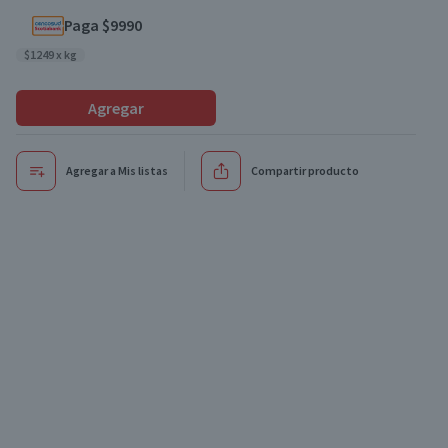
Paga $9990
$1249 x kg
Agregar
Agregar a Mis listas
Compartir producto
Oferta