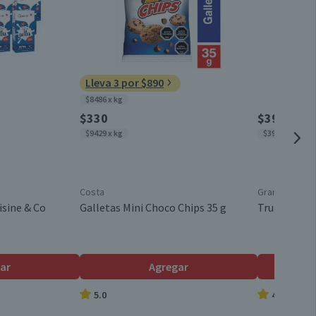
Adulto
Todos los Tamaños
Lleva 3 por $890
$8486 x kg
Unitario
$330
$3990
$9429 x kg
$3990 x kg
Mantener en un lugar seco y fresco. No almacenar cerca de
productos tóxico.
Costa
Granel
isine & Co
Galletas Mini Choco Chips 35 g
Trutro Ente
8 kg
Alimento balanceado para perros adultos: Formulado para
ar
Agregar
mantener la energía y condición física de perros adultos
5.0
4.7