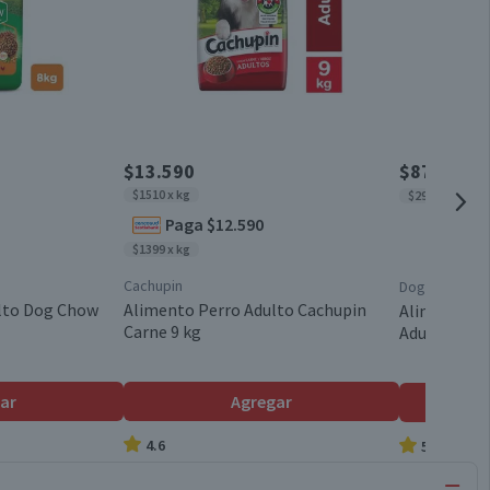
$13.590
$8790
$10.8
$1510 x kg
$2930 x kg
Paga $12.590
$1399 x kg
Cachupin
Dog Chow
lto Dog Chow
Alimento Perro Adulto Cachupin
Alimento P
Carne 9 kg
Adultos 7+ 
ar
Agregar
4.6
5.0