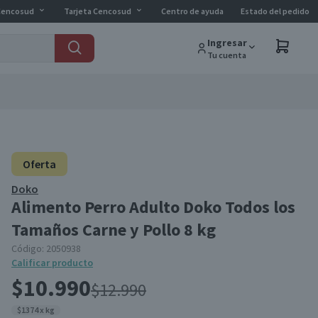
Cencosud
Tarjeta Cencosud
Centro de ayuda
Estado del pedido
Ingresar
Tu cuenta
Oferta
Doko
Alimento Perro Adulto Doko Todos los
Tamaños Carne y Pollo 8 kg
Código:
2050938
Calificar producto
$10.990
$12.990
$1374 x kg