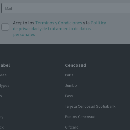
Acepto los
Términos y Condiciones
y la
Política
de privacidad y de tratamiento de datos
personales
sabel
Cencosud
ores
Paris
Mypes
Jumbo
s
Easy
y
Tarjeta Cencosud Scotiabank
ay
Puntos Cencosud
ck
Giftcard