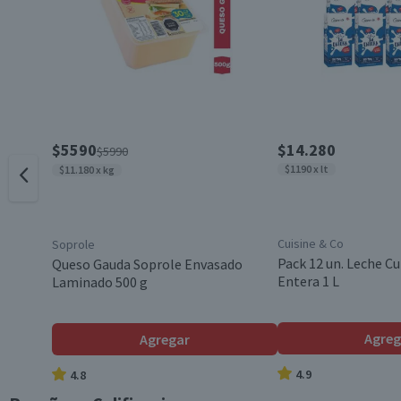
Etapa Mascota
Tamaño de Mascota
Pack-Unitario
$5590
$14.280
$5990
$1190 x lt
$11.180 x kg
Almacenamiento
Cuisine & Co
Soprole
Pack 12 un. Leche Cu
Queso Gauda Soprole Envasado
Contenido
Entera 1 L
Laminado 500 g
Beneficios
Agreg
Agregar
4.9
4.8