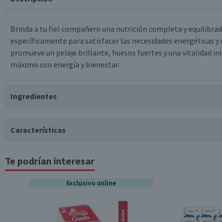
Brinda a tu fiel compañero una nutrición completa y equilibra
específicamente para satisfacer las necesidades energéticas y d
promueve un pelaje brillante, huesos fuertes y una vitalidad in
máximo con energía y bienestar.
Ingredientes
Ingredientes
Características
Maíz, harina de soya, afrechillo de trigo, harina de carne y hue
bovino), cloruro de sodio, hidrolizado de hígados de pollo y/o c
Te podrían interesar
calcio, L-treonina, premezcla mineral, suplemento vitamínico a
Tipo de Producto
deshidratada, zanahoria deshidratada, espinaca deshidratada, l
Exclusivo online
fibra de soya, harina de carne y hueso de cerdo, pulpa de remola
Tipo de Mascota
inulina, harina de salmón, gluten de maíz, taurina, lisina, hari
vitamina C, vitamina E, cloruro de potasio, celulosa, carbonato