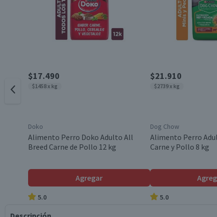
$17.490
$21.910
$1458 x kg
$2739 x kg
Doko
Dog Chow
Alimento Perro Doko Adulto All
Alimento Perro Adu
Breed Carne de Pollo 12 kg
Carne y Pollo 8 kg
Agregar
Agreg
5.0
5.0
Descripción