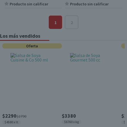
Producto sin calificar
Producto sin calificar
1
2
Los más vendidos
Oferta
$2290
$3380
$2
$2790
$6760 x kg
$4580 x lt
$4