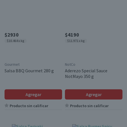
$2930
$4190
$10.464 x kg
$11.971 x kg
Gourmet
NotCo
Salsa BBQ Gourmet 280 g
Aderezo Special Sauce
NotMayo 350 g
Agregar
Agregar
Producto sin calificar
Producto sin calificar