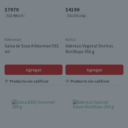
$7970
$4190
$13.486 x lt
$11.971 x kg
Kikkoman
NotCo
Salsa de Soya Kikkoman 591
Aderezo Vegetal Doritos
ml
NotMayo 350 g
Agregar
Agregar
Producto sin calificar
Producto sin calificar