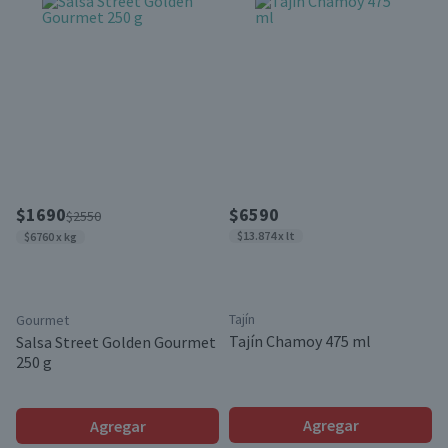
$1690
$6590
$2550
$13.874 x lt
$6760 x kg
Tajín
Gourmet
Tajín Chamoy 475 ml
Salsa Street Golden Gourmet
250 g
Agregar
Agregar