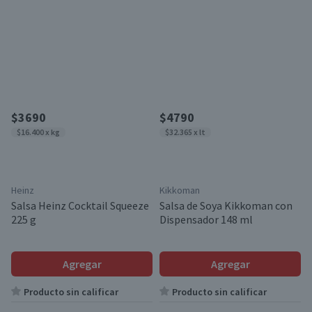
$3690
$4790
$16.400 x kg
$32.365 x lt
Heinz
Kikkoman
Salsa Heinz Cocktail Squeeze
Salsa de Soya Kikkoman con
225 g
Dispensador 148 ml
Agregar
Agregar
Producto sin calificar
Producto sin calificar