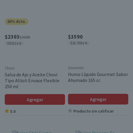
30% dcto.
$2303
$3590
$3290
$21.758 x lt
$9212 x lt
Gourmet
Chovi
Humo Líquido Gourmet Sabor
Salsa de Ajo y Aceite Chovi
Ahumado 165 cc
Tipo Allioli Envase Flexible
250 ml
Agregar
Agregar
Producto sin calificar
5.0