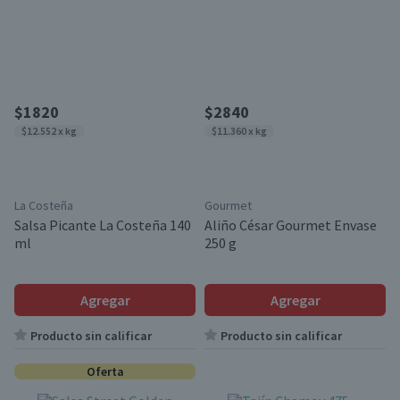
$1820
$2840
$12.552 x kg
$11.360 x kg
La Costeña
Gourmet
Salsa Picante La Costeña 140
Aliño César Gourmet Envase
ml
250 g
Agregar
Agregar
Producto sin calificar
Producto sin calificar
Oferta