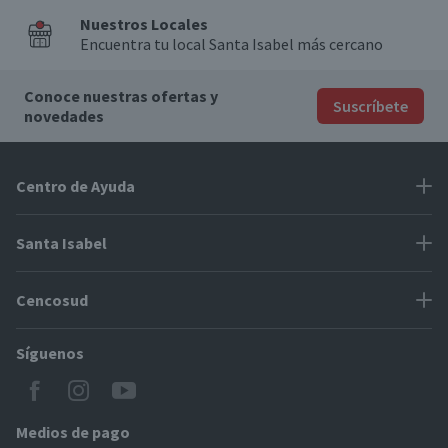
Nuestros Locales
Encuentra tu local Santa Isabel más cercano
Conoce nuestras ofertas y
Suscríbete
novedades
Centro de Ayuda
Problemas con tu pedido
Santa Isabel
Información de pago
Proveedores
Cencosud
Cómo modificar mis datos
Espacio Mypes
Modos de entrega y cobertura
Síguenos
Paris
Concursos
Locales Santa Isabel
Jumbo
CyberDay
Cómo comprar en SantaIsabel.cl
Easy
Medios de pago
BlackFriday