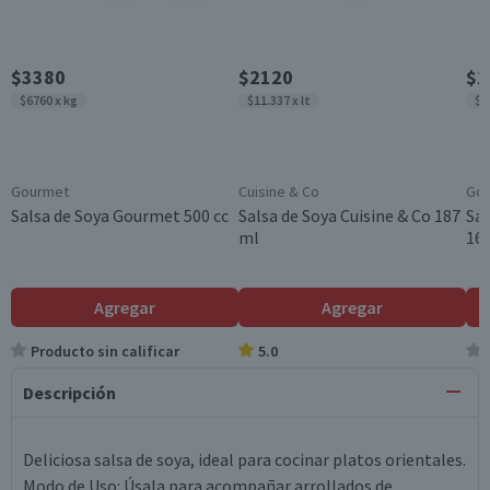
$3380
$2120
$2
$6760 x kg
$11.337 x lt
$1
Gourmet
Cuisine & Co
Go
Salsa de Soya Gourmet 500 cc
Salsa de Soya Cuisine & Co 187
Sal
ml
165
Agregar
Agregar
Producto sin calificar
5.0
Descripción
Deliciosa salsa de soya, ideal para cocinar platos orientales.
Modo de Uso: Úsala para acompañar arrollados de