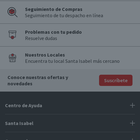
Seguimiento de Compras
Seguimiento de tu despacho en línea
Problemas con tu pedido
Resuelve dudas
Nuestros Locales
Encuentra tu local Santa Isabel más cercano
Conoce nuestras ofertas y
Suscríbete
novedades
Centro de Ayuda
Problemas con tu pedido
Santa Isabel
Información de pago