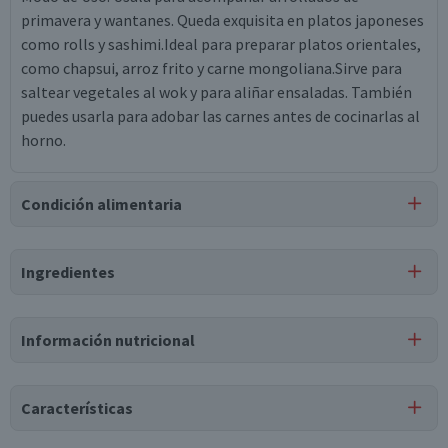
primavera y wantanes. Queda exquisita en platos japoneses
como rolls y sashimi.Ideal para preparar platos orientales,
como chapsui, arroz frito y carne mongoliana.Sirve para
saltear vegetales al wok y para aliñar ensaladas. También
puedes usarla para adobar las carnes antes de cocinarlas al
horno.
Condición alimentaria
Certificación
Ingredientes
Kosher
Ingredientes
Información nutricional
agua, sal, glutamato monosódico, proteína hidrolizada de
soya, colorante caramelo, azúcar, extracto de malta, ácido
láctico, extracto de levadura, sorbato de potasio,
Características
carragenina, saborizante idéntico al natural, benzoato de