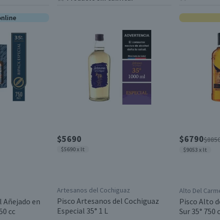
online
$5690
$6790
$885
$5690 x lt
$9053 x lt
Artesanos del Cochiguaz
Alto Del Carm
Pisco Artesanos del Cochiguaz
l Añejado en
Pisco Alto 
Especial 35° 1 L
50 cc
Sur 35° 750 