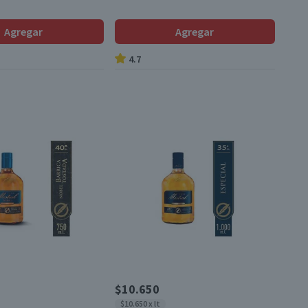
Agregar
Agregar
4.7
$10.650
$10.650 x lt