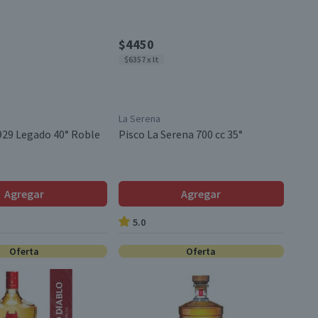
$4450
$6357 x lt
La Serena
929 Legado 40° Roble
Pisco La Serena 700 cc 35°
Agregar
Agregar
5.0
Oferta
Oferta