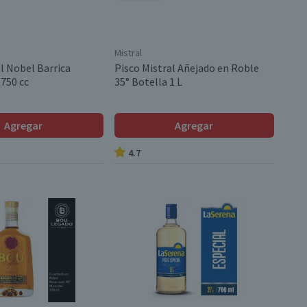
Mistral
l Nobel Barrica
Pisco Mistral Añejado en Roble
 750 cc
35° Botella 1 L
Agregar
Agregar
4.7