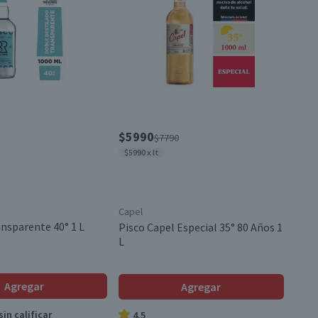
$5990
$7790
$5990 x lt
Capel
ansparente 40° 1 L
Pisco Capel Especial 35° 80 Años 1
L
Agregar
Agregar
in calificar
4.5