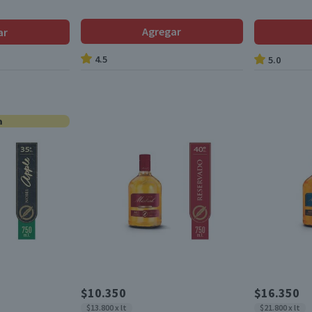
Agregar
ar
4.5
5.0
a
$10.350
$16.350
$13.800 x lt
$21.800 x lt