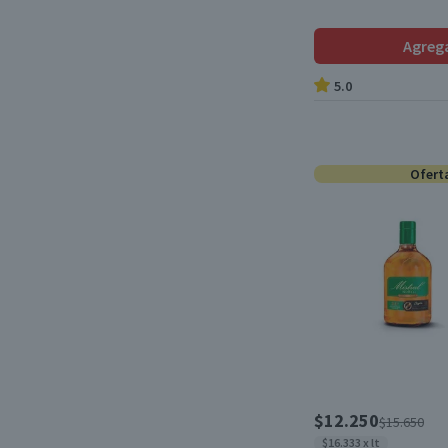
Manzana
(1)
Pisco Especial (35°)
(5)
Agreg
Manzana Verde
(1)
Transparente
(1)
suele tener un sabor
5.0
aromático y frutal, con
predominio de uvas moscatel
y notas florales
(azahar/jazmín), cítricos (piel
Ofert
de limón/naranja) y fruta
blanca como pera y durazno.
En boca se percibe cálido por
los 40°, de perfil fresco y
limpio, con un retrogusto
perfumado y ligeramente
meloso.
(1)
Tropical Mango Maracuya
(1)
Vainilla
(2)
$12.250
vainilla, caramelo, frutos
$15.650
secos y un sutil toque
$16.333 x lt