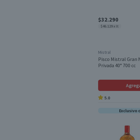
$32.290
$46.129 x lt
Mistral
Pisco Mistral Gran
Privada 40° 700 cc
Agreg
5.0
Exclusivo 