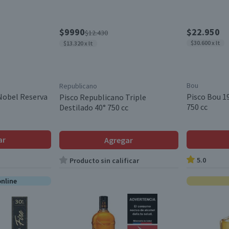
$9990
$22.950
$12.430
$30.600 x lt
$13.320 x lt
Bou
Republicano
 Nobel Reserva
Pisco Bou 1
Pisco Republicano Triple
750 cc
Destilado 40° 750 cc
ar
Agregar
5.0
Producto sin calificar
online