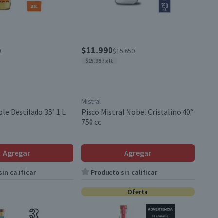
$11.990
0
$15.650
$15.987 x lt
Mistral
le Destilado 35° 1 L
Pisco Mistral Nobel Cristalino 40°
750 cc
Agregar
Agregar
in calificar
Producto sin calificar
Oferta