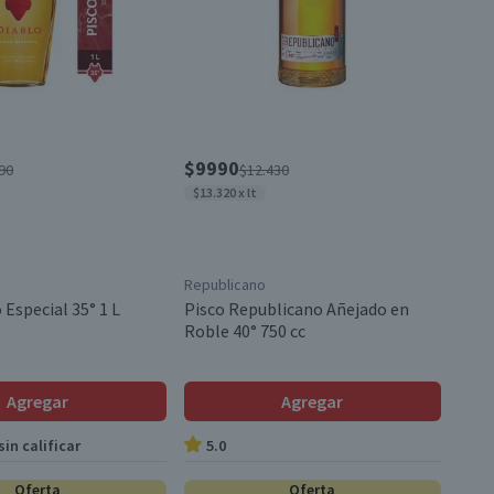
$9990
90
$12.430
$13.320 x lt
Republicano
 Especial 35° 1 L
Pisco Republicano Añejado en
Roble 40° 750 cc
Agregar
Agregar
in calificar
5.0
Oferta
Oferta