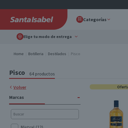
Categorías
Elige tu modo de entrega
Home
Botilleria
Destilados
Pisco
Pisco
64 productos
Volver
Ofert
-
Marcas
Mistral
(12)