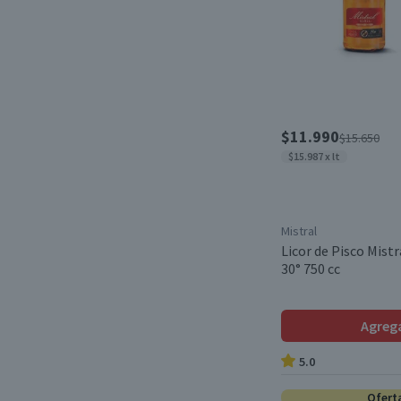
$11.990
$15.650
$15.987 x lt
Mistral
Licor de Pisco Mistr
30° 750 cc
Agreg
5.0
Ofert