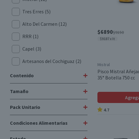
Tres Erres
(5)
Alto Del Carmen
(12)
$6890
$9150
RRR
(1)
$9187 x lt
Capel
(3)
Artesanos del Cochiguaz
(2)
Mistral
Pisco Mistral Añeja
Republicano
(2)
+
Contenido
35° Botella 750 cc
Bou
(3)
+
Tamaño
1 L
(6)
Agreg
La Serena
(1)
700 cc
(4)
+
Pack Unitario
-
(3)
4.7
Diablo
(3)
750 cc
(1)
Familiar
(9)
+
Condiciones Alimentarias
Campanario
(3)
Unitario
(15)
750 cc
(14)
Individual
(7)
Horcón Quemado
(2)
+
Estado