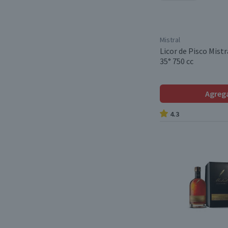
ahumado.
(1)
Mistral
Licor de Pisco Mist
35° 750 cc
Agreg
4.3