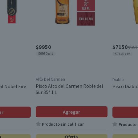
$9950
$7150
$10.1
$9950 x lt
$7150 x lt
Alto Del Carmen
Diablo
Pisco Alto del Carmen Roble del
al Nobel Fire
Pisco Diablo
Sur 35° 1 L
Agregar
ar
Producto sin calificar
Producto s
a
Oferta