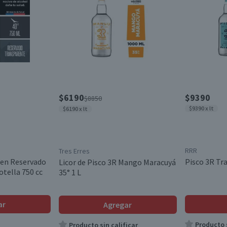
$6190
$9390
$8850
$9390 x lt
$6190 x lt
RRR
Tres Erres
men Reservado
Pisco 3R Tr
Licor de Pisco 3R Mango Maracuyá
tella 750 cc
35° 1 L
ar
Agregar
Producto s
Producto sin calificar