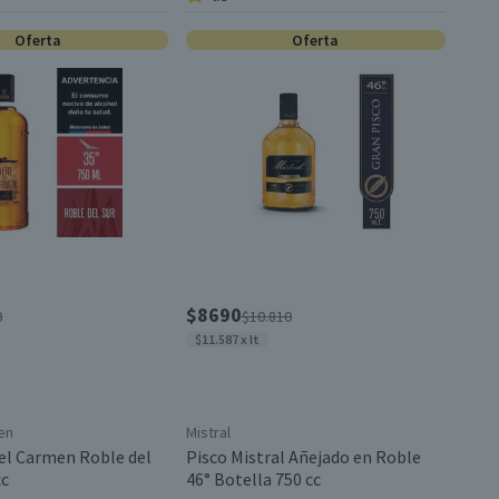
Oferta
Oferta
$8690
0
$10.810
$11.587 x lt
en
Mistral
del Carmen Roble del
Pisco Mistral Añejado en Roble
cc
46° Botella 750 cc