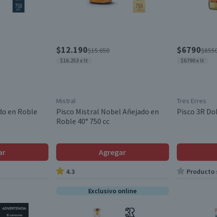
$12.190
$6790
$15.650
$855
$16.253 x lt
$6790 x lt
Mistral
Tres Erres
do en Roble
Pisco Mistral Nobel Añejado en
Pisco 3R Dob
Roble 40° 750 cc
ar
Agregar
4.3
Producto s
Exclusivo online