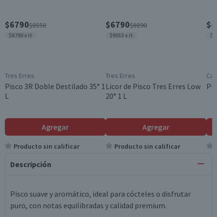
$6790
$6790
$4
$8550
$8890
$6790 x lt
$9053 x lt
$6
Tres Erres
Tres Erres
Cam
Pisco 3R Doble Destilado 35° 1
Licor de Pisco Tres Erres Low
Pis
L
20° 1 L
Agregar
Agregar
Producto sin calificar
Producto sin calificar
Descripción
Pisco suave y aromático, ideal para cócteles o disfrutar
puro, con notas equilibradas y calidad premium.