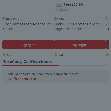
Graduación Alcohólica
Paga $10.990
35.0°
$1850 x lt
Tamaño
Ramazzotti
Corona
Dia
Individual
Licor Ramazzotti Rosato 15°
Pack 18 un. Cerveza Corona
Vin
700 cc
Lager 4.5° 330 cc
En
Nota
Por Ley la venta de alcohol está prohibida para menores
de 18 años.
Agregar
Agregar
Garantía Mínima Legal
Válida hasta su fecha de caducidad
5.0
4.8
Reseñas y Calificaciones
Todavía no tiene calificaciones, comparte la tuya.
Calificar producto