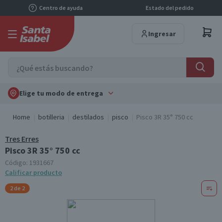
Centro de ayuda
Estado del pedido
Ingresar
Elige tu modo de entrega
Home
botilleria
destilados
pisco
Pisco 3R 35° 750 cc
Tres Erres
Pisco 3R 35° 750 cc
Código:
1931667
Calificar producto
2 de 2